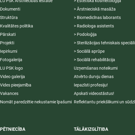
LU PSK Ārstniecības iestāde
> Estētiskā kosmetoloģija
Dokumenti
> Ārstnieciskā masāža
Struktūra
> Biomedicīnas laborants
Kvalitātes politika
> Radiologa asistents
Pārskati
> Podoloģija
Projekti
> Sterilizācijas tehniskais speciāl
Iepirkumi
> Sociālā aprūpe
Fotogalerija
> Sociālā rehabilitācija
LU PSK logo
Uzņemšanas noteikumi
Video galerija
Atvērto durvju dienas
Vides pieejamība
Iepazīsti profesiju!
Vakances
Apskati videostāstus!
Nomāt paredzētie nekustamie īpašumi
Reflektantu priekšlikumi un sūdz
PĒTNIECĪBA
TĀLĀKIZGLĪTIBA