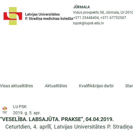
JŪRMALA
Vidus prospekts 38, Jūrmala, LV-201
+371 25448404
, +371
67752507
lupsk@lupsk.edu.lv
PAR KOLEDŽU
ST
STARPTAUTISKĀ SADARBĪBA
AKTUALITĀTES
Visas aktualitātes
Aktualitātes
Kvalifikācijas darbi
Sta
LU PSK
ESF projekti
Iepazīsti profesiju
Dažādas
Mikrokva
2019. g. 5. apr.
”VESELĪBA. LABSAJŪTA. PRAKSE”, 04.04.2019.
Ceturtdien, 4. aprīlī, Latvijas Universitātes P. Stradi