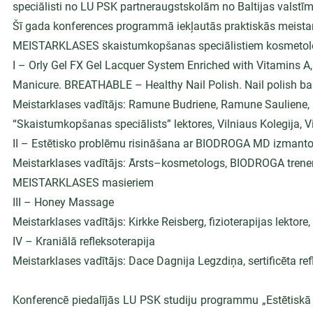
speciālisti no LU PSK partneraugstskolām no Baltijas valstīm
Šī gada konferences programmā iekļautās praktiskās meista
MEISTARKLASES skaistumkopšanas speciālistiem kosmetol
I – Orly Gel FX Gel Lacquer System Enriched with Vitamins A
Manicure. BREATHABLE – Healthy Nail Polish. Nail polish base
Meistarklases vadītājs: Ramune Budriene, Ramune Sauliene,
“Skaistumkopšanas speciālists” lektores, Vilniaus Kolegija, Vi
II – Estētisko problēmu risināšana ar BIODROGA MD izmantoj
Meistarklases vadītājs: Ārsts–kosmetologs, BIODROGA trene
MEISTARKLASES masieriem
III – Honey Massage
Meistarklases vadītājs: Kirkke Reisberg, fizioterapijas lektore
IV – Kraniālā refleksoterapija
Meistarklases vadītājs: Dace Dagnija Legzdiņa, sertificēta refl
Konferencē piedalījās LU PSK studiju programmu „Estētiskā 