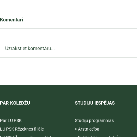
Komentāri
Uzrakstiet komentāru...
LU PSK uzņemšana
2026/2027 tiek pagarināta,
04.-20.08.2026.
PAR KOLEDŽU
STUDIJU IESPĒJAS
Par LU PSK
Studiju programmas
LU PSK Rēzeknes filiāle
> Ārstniecība