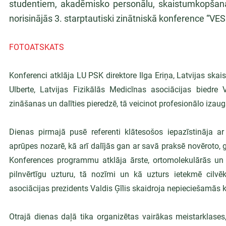
studentiem, akadēmisko personālu, skaistumkopšanas
norisinājās 3. starptautiski zinātniskā konference 
FOTOATSKATS
Konferenci atklāja LU PSK direktore Ilga Eriņa, Latvijas ska
Ulberte, Latvijas Fizikālās Medicīnas asociācijas biedre 
zināšanas un dalīties pieredzē, tā veicinot profesionālo izau
Dienas pirmajā pusē referenti klātesošos iepazīstināja 
aprūpes nozarē, kā arī dalījās gan ar savā praksē novēroto,
Konferences programmu atklāja ārste, ortomolekulārās un f
pilnvērtīgu uzturu, tā nozīmi un kā uzturs ietekmē cilvēka
asociācijas prezidents Valdis Ģīlis skaidroja nepieciešamā
Otrajā dienas daļā tika organizētas vairākas meistarklases,