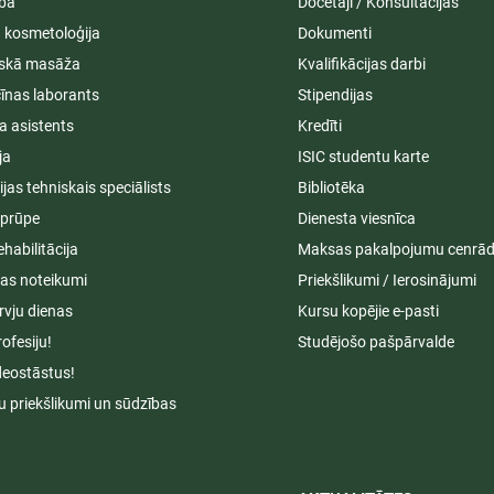
ība
Docētāji / Konsultācijas
ā kosmetoloģija
Dokumenti
iskā masāža
Kvalifikācijas darbi
īnas laborants
Stipendijas
a asistents
Kredīti
ja
ISIC studentu karte
cijas tehniskais speciālists
Bibliotēka
aprūpe
Dienesta viesnīca
ehabilitācija
Maksas pakalpojumu cenrād
s noteikumi
Priekšlikumi / Ierosinājumi
rvju dienas
Kursu kopējie e-pasti
rofesiju!
Studējošo pašpārvalde
deostāstus!
u priekšlikumi un sūdzības