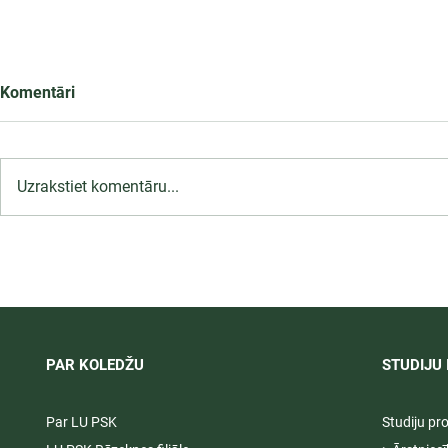
Komentāri
Uzrakstiet komentāru...
LU PSK uzņemšana
Ārsta palīga
2026/2027 tiek pagarināta,
ambulatoraj
04.-20.08.2026.
2027
PAR KOLEDŽU
STUDIJU 
Par LU PSK
Studiju p