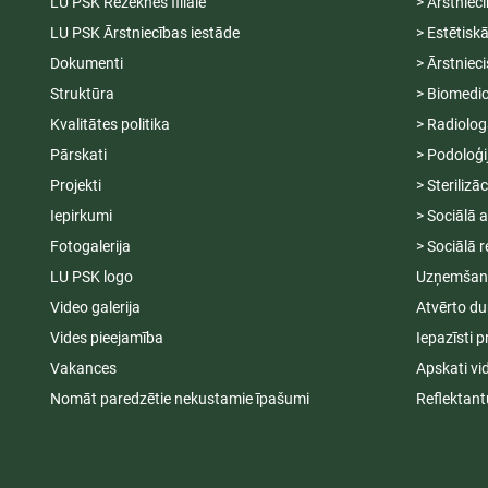
LU PSK Rēzeknes filiāle
> Ārstniec
LU PSK Ārstniecības iestāde
> Estētisk
Dokumenti
> Ārstniec
Struktūra
> Biomedic
Kvalitātes politika
> Radiolog
Pārskati
> Podoloģi
Projekti
> Sterilizā
Iepirkumi
> Sociālā 
Fotogalerija
> Sociālā r
LU PSK logo
Uzņemšana
Video galerija
Atvērto du
Vides pieejamība
Iepazīsti p
Vakances
Apskati vi
Nomāt paredzētie nekustamie īpašumi
Reflektant