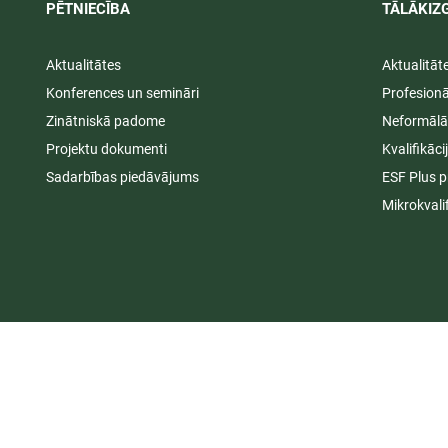
PĒTNIECĪBA
TĀLĀKIZG
Aktualitātes
Aktualitāt
Konferences un semināri
Profesion
Zinātniskā padome
Neformālā
Projektu dokumenti
Kvalifikāc
Sadarbības piedāvājums
ESF Plus p
Mikrokvali