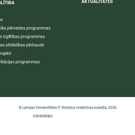
AKTUALITĀTES​​
LĪTIBA
es
ālās pilnveides programmas
s izglītības programmas
ijas atbilstības pārbaude
rojekti
fikācijas programmas
© Latvijas Universitātes P. Stradiņa medicīnas koledža, 2026
Izstrādātājs: