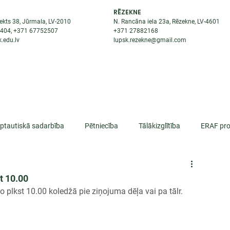
RĒZEKNE
ekts 38, Jūrmala, LV-2010
N. Rancāna iela 23a, Rēzekne, LV-4601
8404
, +371
67752507
+371
27882168
.edu.lv
lupsk.rezekne@gmail.com
ĒJAS
STUDENTIEM
STARPTAUTISKĀ SADARBĪBA
TĀTES
rptautiskā sadarbība
Pētniecība
Tālākizglītība
ERAF pro
lifikācija
t 10.00
plkst 10.00 koledžā pie ziņojuma dēļa vai pa tālr. 