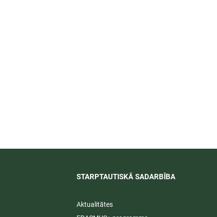
īti
STARPTAUTISKĀ SADARBĪBA​
Aktualitātes