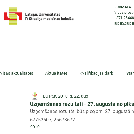
JŪRMALA
Vidus prosp
+371 2544
lupsk@lupsk
PAR KOLEDŽU
STUDIJU IESP
AKTUALI
Visas aktualitātes
Aktualitātes
Kvalifikācijas darbi
Sta
LU PSK
2010. g. 22. aug.
ESF projekti
Iepazīsti profesiju
Dažādas
Mikrokva
Uzņemšanas rezultāti - 27. augustā no plks
Uzņemšanas rezultāti būs pieejami 27. augustā no 
67752507, 26673672.
2010