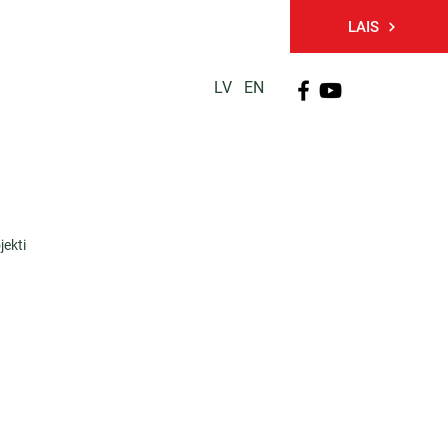
LAIS
LV
EN
PĒTNIECĪBA
TĀLĀKIZGLĪTĪBA
KONTAKTI
jekti