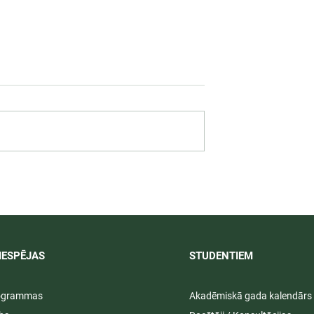
 darbība
Svinīgos pasākumos aizvad
ā praksē 2026/
LU PSK vasaras izlaidumi
2025/2026
IESPĒJAS
STUDENTIEM​
rogrammas
Akadēmiskā gada kalendārs