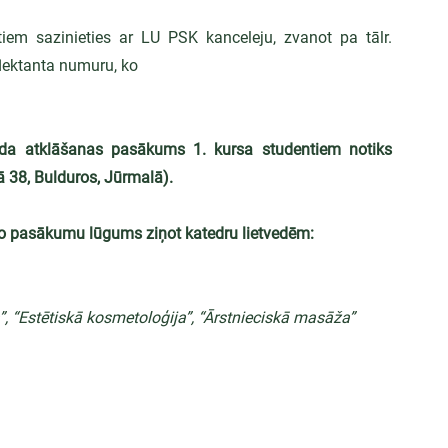
em sazinieties ar LU PSK kanceleju, zvanot pa tālr. 
lektanta numuru, ko
a atklāšanas pasākums 1. kursa studentiem notiks 
ā 38, Bulduros, Jūrmalā).
go pasākumu lūgums ziņot katedru lietvedēm:
, “Estētiskā kosmetoloģija”, “Ārstnieciskā masāža”