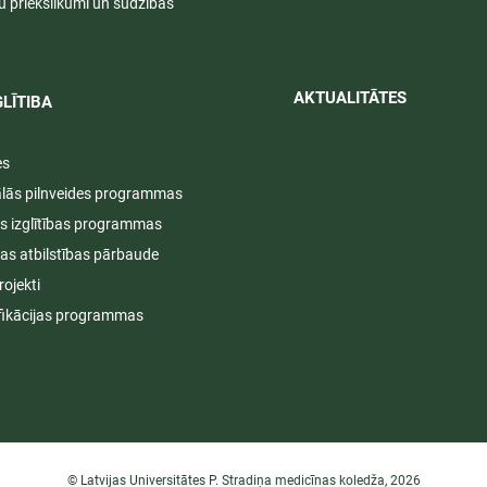
u priekšlikumi un sūdzības
AKTUALITĀTES​​
LĪTIBA
es
ālās pilnveides programmas
s izglītības programmas
ijas atbilstības pārbaude
rojekti
fikācijas programmas
© Latvijas Universitātes P. Stradiņa medicīnas koledža, 2026