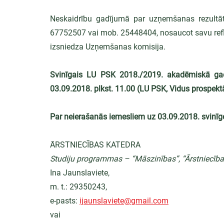
Neskaidrību gadījumā par uzņemšanas rezultāti
67752507 vai mob. 25448404, nosaucot savu ref
izsniedza Uzņemšanas komisija.
Svinīgais LU PSK 2018./2019. akadēmiskā gad
03.09.2018. plkst. 11.00 (LU PSK, Vidus prospekt
Par neierašanās iemesliem uz 03.09.2018. svinī
ĀRSTNIECĪBAS KATEDRA
Studiju programmas – “Māszinības”, “Ārstniecība”
Ina Jaunslaviete,
m. t.: 29350243,
e-pasts: 
ijaunslaviete@gmail.com
vai