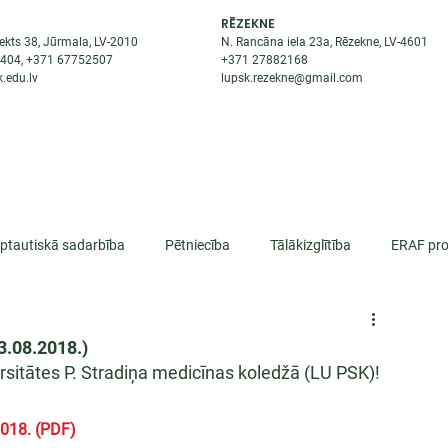
RĒZEKNE
ekts 38, Jūrmala, LV-2010
N. Rancāna iela 23a, Rēzekne, LV-4601
8404
, +371
67752507
+371
27882168
.edu.lv
lupsk.rezekne@gmail.com
ĒJAS
STUDENTIEM
STARPTAUTISKĀ SADARBĪBA
TĀTES
rptautiskā sadarbība
Pētniecība
Tālākizglītība
ERAF pro
lifikācija
3.08.2018.)
versitātes P. Stradiņa medicīnas koledžā (LU PSK)!
2018. (PDF)