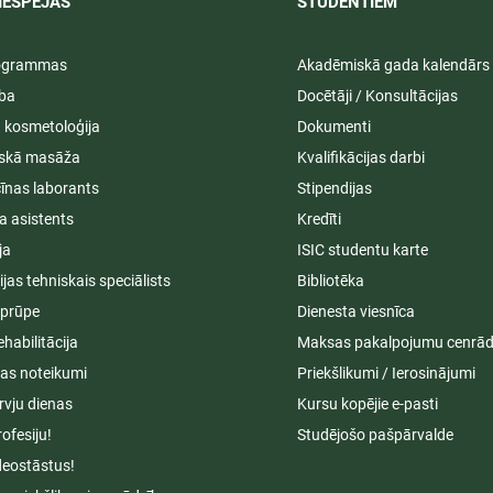
IESPĒJAS
STUDENTIEM​
rogrammas
Akadēmiskā gada kalendārs
ība
Docētāji / Konsultācijas
ā kosmetoloģija
Dokumenti
iskā masāža
Kvalifikācijas darbi
īnas laborants
Stipendijas
a asistents
Kredīti
ja
ISIC studentu karte
cijas tehniskais speciālists
Bibliotēka
aprūpe
Dienesta viesnīca
ehabilitācija
Maksas pakalpojumu cenrād
s noteikumi
Priekšlikumi / Ierosinājumi
rvju dienas
Kursu kopējie e-pasti
rofesiju!
Studējošo pašpārvalde
deostāstus!