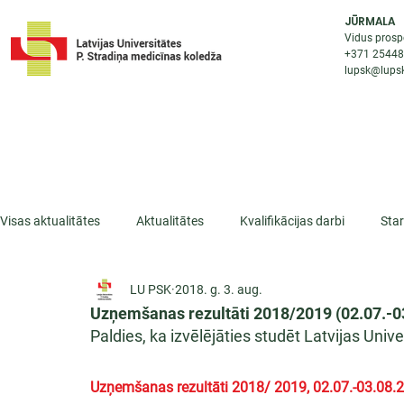
JŪRMALA
Vidus prosp
+371 2544
lupsk@lupsk
PAR KOLEDŽU
STUDIJU IESP
AKTUALI
Visas aktualitātes
Aktualitātes
Kvalifikācijas darbi
Sta
LU PSK
2018. g. 3. aug.
ESF projekti
Iepazīsti profesiju
Dažādas
Mikrokva
Uzņemšanas rezultāti 2018/2019 (02.07.-0
Paldies, ka izvēlējāties studēt Latvijas Uni
Uzņemšanas rezultāti 2018/ 2019, 02.07.-03.08.