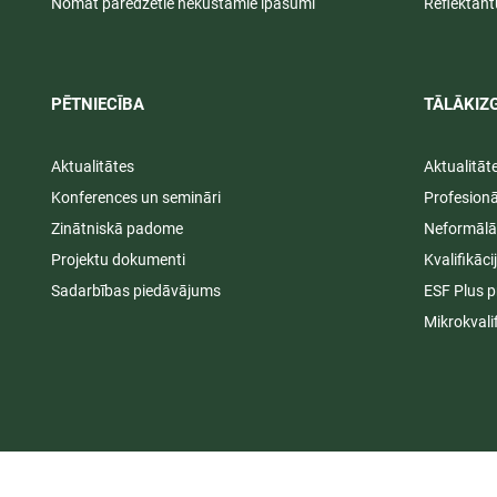
Nomāt paredzētie nekustamie īpašumi
Reflektant
PĒTNIECĪBA
TĀLĀKIZG
Aktualitātes
Aktualitāt
Konferences un semināri
Profesion
Zinātniskā padome
Neformālā
Projektu dokumenti
Kvalifikāc
Sadarbības piedāvājums
ESF Plus p
Mikrokvali