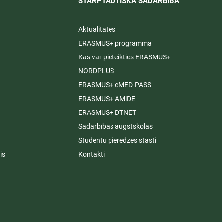
STARPTAUTISKĀ SADARBĪBA​
Aktualitātes
ERASMUS+ programma
Kas var pieteikties ERASMUS+
NORDPLUS
ERASMUS+ eMED-PASS
ERASMUS+ AMiDE
ERASMUS+ DTNET
Sadarbības augstskolas
Studentu pieredzes stāsti
is
Kontakti