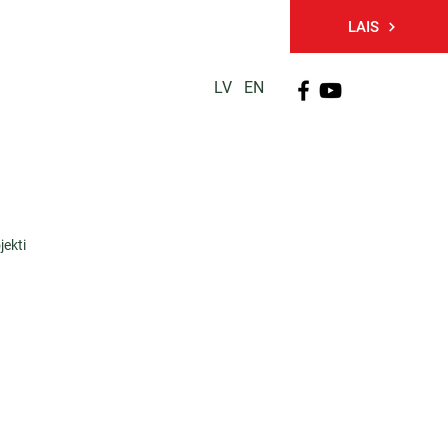
LAIS
LV
EN
PĒTNIECĪBA
TĀLĀKIZGLĪTĪBA
KONTAKTI
jekti