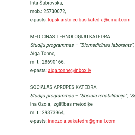
Inta Šubrovska,
mob.: 25730072,
e-pasts: 
lupsk.arstniecibas.katedra@gmail.com
MEDICĪNAS TEHNOLOĢIJU KATEDRA
Studiju programmas – “Biomedicīnas laborants”, 
Aiga Tonne,
m. t.: 28690166,
e-pasts: 
aiga.tonne@inbox.lv
SOCIĀLĀS APRŪPES KATEDRA
Studiju programmas – “Sociālā rehabilitācija”, “S
Ina Ozola, izglītības metodiķe
m. t.: 29373964,
e-pasts: 
inaozola.sakatedra@gmail.com