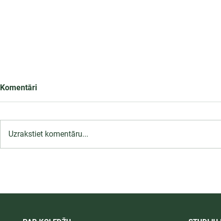
Komentāri
Uzrakstiet komentāru...
LU PSK uzņemšana
Ārsta palīga
2026/2027 tiek pagarināta,
ambulatoraj
04.-20.08.2026.
2027