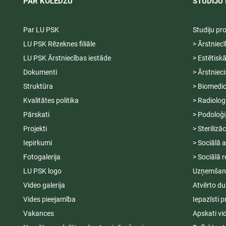
PAR KOLEDŽU
STUDIJU 
Par LU PSK
Studiju p
LU PSK Rēzeknes filiāle
> Ārstniec
LU PSK Ārstniecības iestāde
> Estētisk
Dokumenti
> Ārstniec
Struktūra
> Biomedic
Kvalitātes politika
> Radiolog
Pārskati
> Podoloģi
Projekti
> Sterilizā
Iepirkumi
> Sociālā 
Fotogalerija
> Sociālā r
LU PSK logo
Uzņemšana
Video galerija
Atvērto du
Vides pieejamība
Iepazīsti p
Vakances
Apskati vi