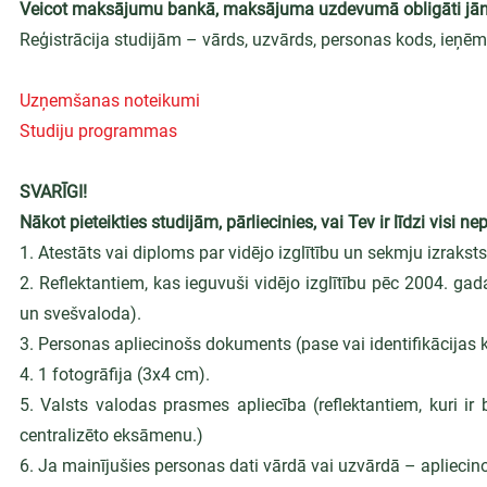
Veicot maksājumu bankā, maksājuma uzdevumā obligāti jāno
Reģistrācija studijām – vārds, uzvārds, personas kods, ieņ
Uzņemšanas noteikumi
Studiju programmas
SVARĪGI!
Nākot pieteikties studijām, pārliecinies, vai Tev ir līdzi visi 
1. Atestāts vai diploms par vidējo izglītību un sekmju izraksts
2. Reflektantiem, kas ieguvuši vidējo izglītību pēc 2004. gada
un svešvaloda).
3. Personas apliecinošs dokuments (pase vai identifikācijas k
4. 1 fotogrāfija (3x4 cm).
5. Valsts valodas prasmes apliecība (reflektantiem, kuri i
centralizēto eksāmenu.)
6. Ja mainījušies personas dati vārdā vai uzvārdā – apliecin