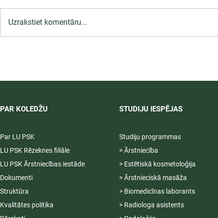
Uzrakstiet komentāru...
LU PSK uzņemšana
2026/2027 tiek pagarināta,
04.-20.08.2026.
PAR KOLEDŽU
STUDIJU IESPĒJAS
Par LU PSK
Studiju programmas
LU PSK Rēzeknes filiāle
> Ārstniecība
LU PSK Ārstniecības iestāde
> Estētiskā kosmetoloģija
Dokumenti
> Ārstnieciskā masāža
Struktūra
> Biomedicīnas laborants
Kvalitātes politika
> Radiologa asistents