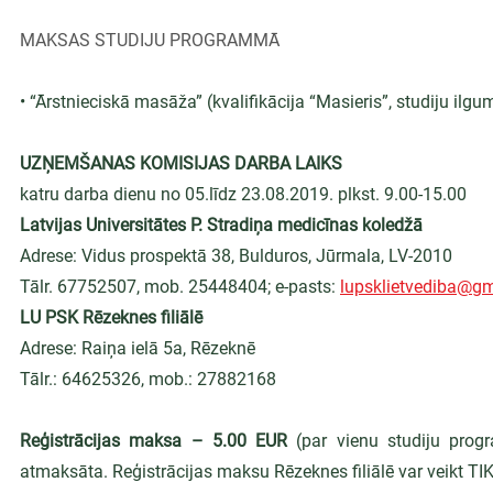
MAKSAS STUDIJU PROGRAMMĀ
• “Ārstnieciskā masāža” (kvalifikācija “Masieris”, studiju ilgu
UZŅEMŠANAS KOMISIJAS DARBA LAIKS
katru darba dienu no 05.līdz 23.08.2019. plkst. 9.00-15.00
Latvijas Universitātes P. Stradiņa medicīnas koledžā
Adrese: Vidus prospektā 38, Bulduros, Jūrmala, LV-2010
Tālr. 67752507, mob. 25448404; e-pasts: 
lupsklietvediba@g
LU PSK Rēzeknes filiālē
Adrese: Raiņa ielā 5a, Rēzeknē
Tālr.: 64625326, mob.: 27882168
Reģistrācijas maksa – 5.00 EUR
 (par vienu studiju prog
atmaksāta. Reģistrācijas maksu Rēzeknes filiālē var veikt TIK