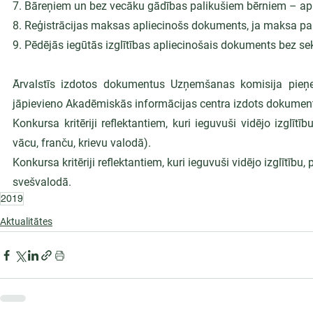
7. Bāreņiem un bez vecāku gādības palikušiem bērniem – apl
8. Reģistrācijas maksas apliecinošs dokuments, ja maksa par r
9. Pēdējās iegūtās izglītības apliecinošais dokuments bez se
Ārvalstīs izdotos dokumentus Uzņemšanas komisija pieņem
jāpievieno Akadēmiskās informācijas centra izdots dokument
Konkursa kritēriji reflektantiem, kuri ieguvuši vidējo izglīt
vācu, franču, krievu valodā).
Konkursa kritēriji reflektantiem, kuri ieguvuši vidējo izglītību
svešvalodā.
2019
Aktualitātes