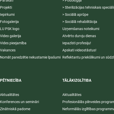
Pārskati
> Podoloģija
Projekti
> Sterilizācijas tehniskais speciāl
Iepirkumi
> Sociālā aprūpe
Fotogalerija
> Sociālā rehabilitācija
LU PSK logo
Uzņemšanas noteikumi
Video galerija
Atvērto durvju dienas
Vides pieejamība
Iepazīsti profesiju!
Vakances
Apskati videostāstus!
Nomāt paredzētie nekustamie īpašumi
Reflektantu priekšlikumi un sūdz
PĒTNIECĪBA
TĀLĀKIZGLĪTIBA
Aktualitātes
Aktualitātes
Konferences un semināri
Profesionālās pilnveides progr
Zinātniskā padome
Neformālās izglītības programm