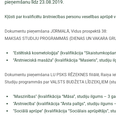
pieņemšanu līdz 23.08.2019.
Kļūsti par kvalificētu ārstniecības personu veselības aprūpē v
Dokumentu pieņemšana JŪRMALĀ, Vidus prospektā 38:
MAKSAS STUDIJU PROGRAMMĀS (DIENAS UN VAKARA GRU
"Estētiskā kosmetoloģija” (kvalifikācija “Skaistumkopšan
“Ārstnieciskā masāža” (kvalifikācija “Masieris”, studiju i
Dokumentu pieņemšana LU PSKS RĒZEKNES filiālē, Raiņa iel
Studiju programmās par VALSTS BUDŽETA LĪDZEKĻIEM (stu
"Maszinības" (kvalifikācija “Māsa”, studiju ilgums – 3 ga
"Ārstniecība" (kvalifikācija “Ārsta palīgs”, studiju ilgums 
"Sociālā aprūpe" (kvalifikācija “Sociālais aprūpētājs”, st