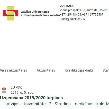
JŪRMALA
Vidus prospekts 38, Jūrmala, LV-201
+371 25448404
, +371
67752507
lupsk@lupsk.edu.lv
PAR KOLEDŽU
ST
STARPTAUTISKĀ SADARBĪBA
AKTUALITĀTES
Visas aktualitātes
Aktualitātes
Kvalifikācijas darbi
Sta
LU PSK
ESF projekti
Iepazīsti profesiju
Dažādas
Mikrokva
2019. g. 5. aug.
Uzņemšana 2019/2020 turpinās
Latvijas Universitāte P. Stradiņa medicīnas kol