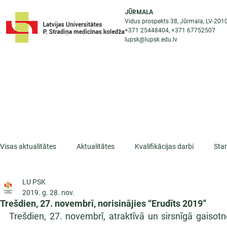
JŪRMALA
Vidus prospekts 38, Jūrmala, LV-201
+371 25448404
, +371
67752507
lupsk@lupsk.edu.lv
PAR KOLEDŽU
ST
STARPTAUTISKĀ SADARBĪBA
AKTUALITĀTES
Visas aktualitātes
Aktualitātes
Kvalifikācijas darbi
Sta
LU PSK
ESF projekti
Iepazīsti profesiju
Dažādas
Mikrokva
2019. g. 28. nov.
Trešdien, 27. novembrī, norisinājies “Erudīts 2019”
Trešdien, 27. novembrī, atraktīvā un sirsnīgā gaisotn