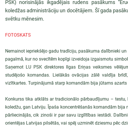
PSK) norisinājās ikgadējais rudens pasākums “Erud
koledžas administrāciju un docētājiem. Šī gada pasākum
svētku mēnesim.
FOTOSKATS
Nemainot iepriekšējo gadu tradīciju, pasākuma dalībnieki un a
pagalmā, kur no svecītēm kopīgi izveidoja izgaismotu simbol
Saņemot LU PSK direktores Ilgas Eriņas veiksmes vēlēj
studējošo komandas. Lielākās ovācijas zālē valdīja brī
vizītkartes. Turpinājumā starp komandām bija jūtams azarts 
Konkurss tika atklāts ar tradicionālo pārbaudījumu – test
koledžu, gan Latviju. Īpaša koncentrēšanās komandām bija
pārliecinājās, cik zinoši ir par savu izglītības iestādi. Dalībn
orientējas Latvijas pilsētās, vai spēj uzminēt dziesmu pēc d