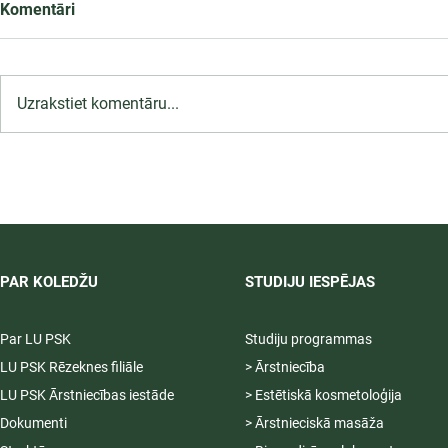
Komentāri
Uzrakstiet komentāru...
LU PSK uzņemšana
2026/2027 tiek pagarināta,
04.-20.08.2026.
PAR KOLEDŽU
STUDIJU IESPĒJAS
Par LU PSK
Studiju programmas
LU PSK Rēzeknes filiāle
> Ārstniecība
LU PSK Ārstniecības iestāde
> Estētiskā kosmetoloģija
Dokumenti
> Ārstnieciskā masāža