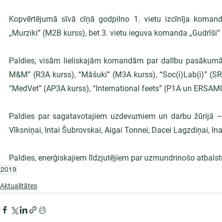
Kopvērtējumā sīvā cīņā godpilno 1. vietu izcīnīja komand
„Murziki” (M2B kurss), bet 3. vietu ieguva komanda „Gudrīši”
Paldies, visām lieliskajām komandām par dalību pasākumā – 
M&M” (R3A kurss), “Māšuki” (M3A kurss), “Soc(i)Lab(i)” (SR2
“MedVet” (AP3A kurss), “International feets” (P1A un ERSAMU
Paldies par sagatavotajiem uzdevumiem un darbu žūrijā – Di
Vīksniņai, Intai Šubrovskai, Aigai Tonnei, Dacei Lagzdiņai, Inai
Paldies, enerģiskajiem līdzjutējiem par uzmundrinošo atbalst
2019
Aktualitātes