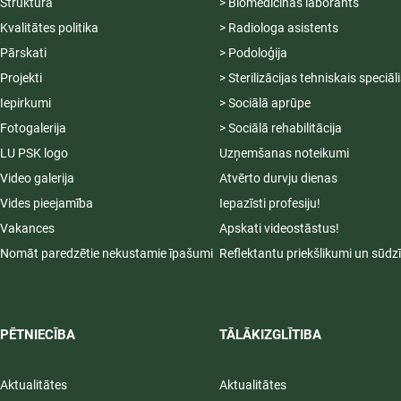
Struktūra
> Biomedicīnas laborants
Kvalitātes politika
> Radiologa asistents
Pārskati
> Podoloģija
Projekti
> Sterilizācijas tehniskais speciāl
Iepirkumi
> Sociālā aprūpe
Fotogalerija
> Sociālā rehabilitācija
LU PSK logo
Uzņemšanas noteikumi
Video galerija
Atvērto durvju dienas
Vides pieejamība
Iepazīsti profesiju!
Vakances
Apskati videostāstus!
Nomāt paredzētie nekustamie īpašumi
Reflektantu priekšlikumi un sūdz
PĒTNIECĪBA
TĀLĀKIZGLĪTIBA
Aktualitātes
Aktualitātes