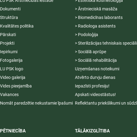
LU PSK Ārstniecības iestāde
> Estētiskā kosmetoloģija
Dokumenti
> Ārstnieciskā masāža
Struktūra
> Biomedicīnas laborants
Kvalitātes politika
> Radiologa asistents
Pārskati
> Podoloģija
Projekti
> Sterilizācijas tehniskais speciāl
Iepirkumi
> Sociālā aprūpe
Fotogalerija
> Sociālā rehabilitācija
LU PSK logo
Uzņemšanas noteikumi
Video galerija
Atvērto durvju dienas
Vides pieejamība
Iepazīsti profesiju!
Vakances
Apskati videostāstus!
Nomāt paredzētie nekustamie īpašumi
Reflektantu priekšlikumi un sūdz
PĒTNIECĪBA
TĀLĀKIZGLĪTIBA