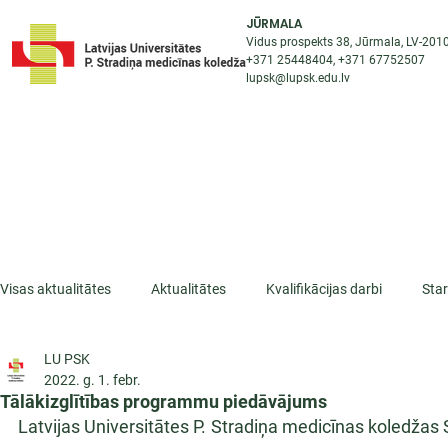
JŪRMALA
Vidus prospekts 38, Jūrmala, LV-201
+371 25448404
, +371
67752507
lupsk@lupsk.edu.lv
PAR KOLEDŽU
ST
STARPTAUTISKĀ SADARBĪBA
AKTUALITĀTES
Visas aktualitātes
Aktualitātes
Kvalifikācijas darbi
Sta
LU PSK
ESF projekti
Iepazīsti profesiju
Dažādas
Mikrokva
2022. g. 1. febr.
Tālākizglītības programmu piedāvājums
Latvijas Universitātes P. Stradiņa medicīnas koledžas 