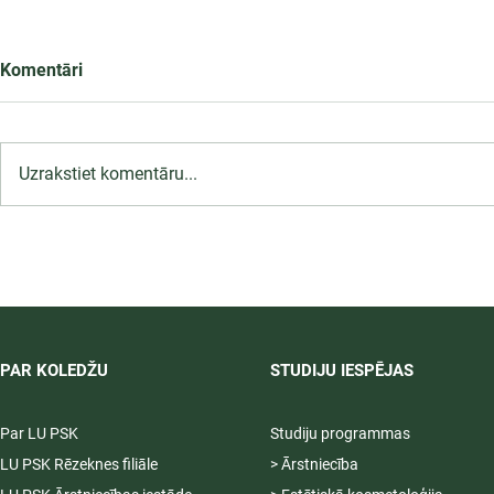
Komentāri
Uzrakstiet komentāru...
LU PSK uzņemšana
2026/2027 tiek pagarināta,
04.-20.08.2026.
PAR KOLEDŽU
STUDIJU IESPĒJAS
Par LU PSK
Studiju programmas
LU PSK Rēzeknes filiāle
> Ārstniecība