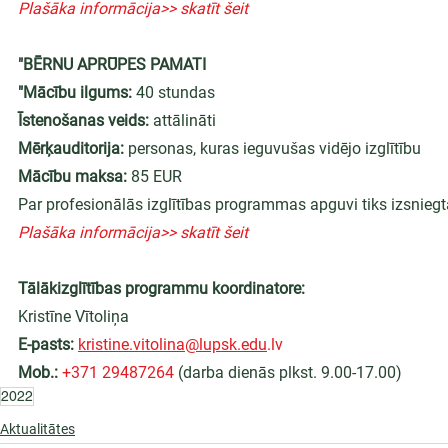
Plašāka informācija>> skatīt šeit
"BĒRNU APRŪPES PAMATI
"Mācību ilgums:
 40 stundas
Īstenošanas veids:
 attālināti
Mērķauditorija:
 personas, kuras ieguvušas vidējo izglītību
Mācību maksa:
 85 EUR
Par profesionālās izglītības programmas apguvi tiks izsniegt
Plašāka informācija>> skatīt šeit
Tālākizglītības programmu koordinatore:
Kristīne Vītoliņa
E-pasts:
kristine.vitolina@lupsk.edu
.lv
Mob.:
+371 29487264
 (darba dienās plkst. 9.00-17.00)
2022
Aktualitātes