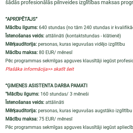
šādās profesionālās pilnveides izglītības maksas pro
“APRŪPĒTĀJS”
Mācību ilgums:
 640 stundas (no tām 240 stundas ir kvalifikā
Īstenošanas veids:
 attālināti (kontaktstundas - klātienē)
Mērķauditorija:
 personas, kuras ieguvušas vidējo izglītību
Mācību maksa:
 80 EUR/ mēnesī
Pēc programmas sekmīgas apguves klausītāji iegūst profesionā
Plašāka informācija>> skatīt šeit
“ĢIMENES ASISTENTA DARBA PAMATI
"Mācību ilgums:
 160 stundas/ 3 mēneši
Īstenošanas veids:
 attālināti
Mērķauditorija:
 personas, kuras ieguvušas augstāko izglītību 
Mācību maksa:
 75 EUR/ mēnesī
Pēc programmas sekmīgas apguves klausītāji iegūst apliecību 