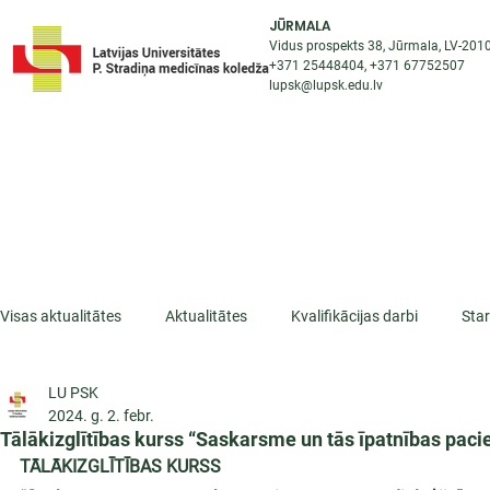
JŪRMALA
Vidus prospekts 38, Jūrmala, LV-201
+371 25448404
, +371
67752507
lupsk@lupsk.edu.lv
PAR KOLEDŽU
ST
STARPTAUTISKĀ SADARBĪBA
AKTUALITĀTES
Visas aktualitātes
Aktualitātes
Kvalifikācijas darbi
Sta
LU PSK
ESF projekti
Iepazīsti profesiju
Dažādas
Mikrokva
2024. g. 2. febr.
Tālākizglītības kurss “Saskarsme un tās īpatnības pacie
TĀLĀKIZGLĪTĪBAS KURSS