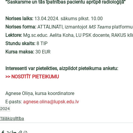
“Saskarsme un tās īpatnības pacientu aprūpē radioloģijā”
Norises laiks:
 13.04.2024. sākums plkst. 10.00
Norises forma:
 ATTĀLINĀTI, izmantojot 
MS Teams
 platformu
Lektore:
 Mg.sc.educ. Aelita Koha, LU PSK docente, RAKUS klī
Stundu skaits:
 8 TIP
Kursa maksa:
 30 EUR
Interesenti var pieteikties, aizpildot pieteikuma anketu:
>> NOSŪTĪT PIETEIKUMU
Agnese Oliņa, kursa koordinatore
E-pasts: 
agnese.olina@lupsk.edu.lv
2024
Tālākizglītība