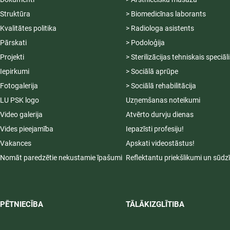
Struktūra
> Biomedicīnas laborants
Kvalitātes politika
> Radiologa asistents
Pārskati
> Podoloģija
Projekti
> Sterilizācijas tehniskais speciāl
Iepirkumi
> Sociālā aprūpe
Fotogalerija
> Sociālā rehabilitācija
LU PSK logo
Uzņemšanas noteikumi
Video galerija
Atvērto durvju dienas
Vides pieejamība
Iepazīsti profesiju!
Vakances
Apskati videostāstus!
Nomāt paredzētie nekustamie īpašumi
Reflektantu priekšlikumi un sūdz
PĒTNIECĪBA
TĀLĀKIZGLĪTIBA