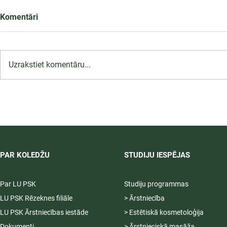
Komentāri
Uzrakstiet komentāru...
Infekciju kontroles un
profilakses pasākumi
ārstniecības iestādē,
12.09.2026.
PAR KOLEDŽU
STUDIJU IESPĒJAS
Par LU PSK
Studiju programmas
LU PSK Rēzeknes filiāle
> Ārstniecība
LU PSK Ārstniecības iestāde
> Estētiskā kosmetoloģija
Dokumenti
> Ārstnieciskā masāža