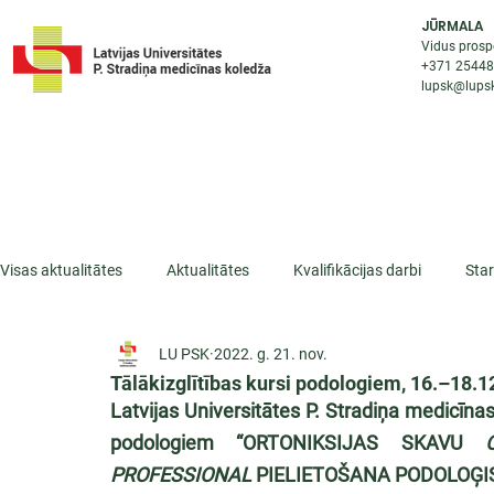
JŪRMALA
Vidus prosp
+371 2544
lupsk@lupsk
PAR KOLEDŽU
STUDIJU IESP
AKTUALI
Visas aktualitātes
Aktualitātes
Kvalifikācijas darbi
Sta
LU PSK
2022. g. 21. nov.
ESF projekti
Iepazīsti profesiju
Dažādas
Mikrokva
Tālākizglītības kursi podologiem, 16.–18.1
Latvijas Universitātes P. Stradiņa medicīnas
podologiem “ORTONIKSIJAS SKAVU 
PROFESSIONAL
 PIELIETOŠANA PODOLOĢI