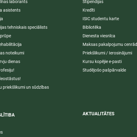
īnas laborants
Stipendijas
a asistents
Kredīti
ja
ISIC studentu karte
cijas tehniskais speciālists
Bibliotēka
aprūpe
Dienesta viesnīca
ehabilitācija
Maksas pakalpojumu cenrād
s noteikumi
Priekšlikumi / Ierosinājumi
rvju dienas
Kursu kopējie e-pasti
rofesiju!
Studējošo pašpārvalde
deostāstus!
u priekšlikumi un sūdzības
AKTUALITĀTES​​
LĪTIBA
es