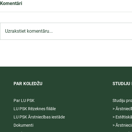
Komentāri
Uzrakstiet komentāru...
Infekciju kontroles un
Neformālās 
profilakses pasākumi
programma 
ārstniecības iestādē,
22.10.2026.
12.09.2026.
PAR KOLEDŽU
STUDIJU 
Par LU PSK
Studiju p
LU PSK Rēzeknes filiāle
> Ārstniec
LU PSK Ārstniecības iestāde
> Estētisk
Dokumenti
> Ārstniec