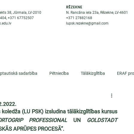
RĒZEKNE
ekts 38, Jūrmala, LV-2010
N. Rancāna iela 23a, Rēzekne, LV-4601
8404
, +371
67752507
+371
27882168
.edu.lv
lupsk.rezekne@gmail.com
ĒJAS
STUDENTIEM
STARPTAUTISKĀ SADARBĪBA
TĀTES
rptautiskā sadarbība
Pētniecība
Tālākizglītība
ERAF pro
lifikācija
2.2022.
 koledža (LU PSK) izsludina tālākizglītības kursus 
ORTOGRIP PROFESSIONAL
 UN 
GOLDSTADT 
SKĀS APRŪPES PROCESĀ”.