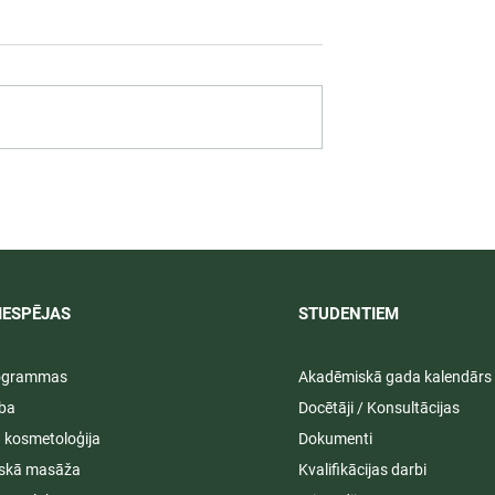
izglītības
Neformālās izglītības
masieriem,
programmas podologiem
RUDENS/ ZIEMA 2026,
JŪRMALĀ
IESPĒJAS
STUDENTIEM​
rogrammas
Akadēmiskā gada kalendārs
ība
Docētāji / Konsultācijas
ā kosmetoloģija
Dokumenti
iskā masāža
Kvalifikācijas darbi