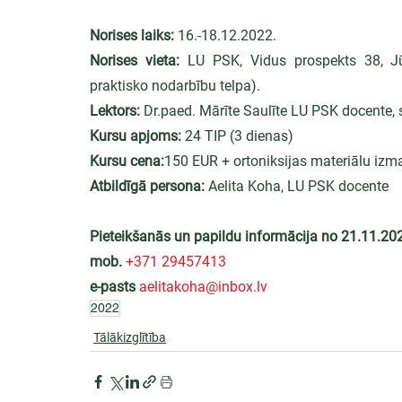
Norises laiks:
 16.-18.12.2022.
Norises vieta:
 LU PSK, Vidus prospekts 38, Jū
praktisko nodarbību telpa).
Lektors:
 Dr.paed. Mārīte Saulīte LU PSK docente, 
Kursu apjoms:
 24 TIP (3 dienas)
Kursu cena:
150 EUR + ortoniksijas materiālu iz
Atbildīgā persona:
 Aelita Koha, LU PSK docente
Pieteikšanās un papildu informācija no 21.11.202
mob.
+371 29457413
e-pasts
aelitakoha@inbox.lv
2022
Tālākizglītība