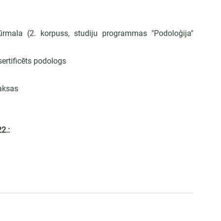
rmala (2. korpuss, studiju programmas "Podoloģija" 
sertificēts podologs
maksas
2.: