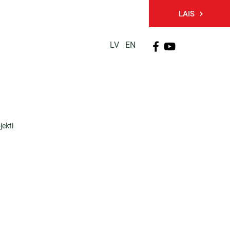
LAIS
LV
EN
PĒTNIECĪBA
TĀLĀKIZGLĪTĪBA
KONTAKTI
jekti