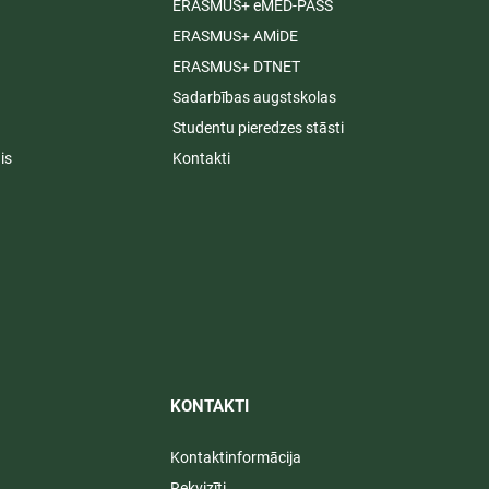
ERASMUS+ eMED-PASS
ERASMUS+ AMiDE
ERASMUS+ DTNET
Sadarbības augstskolas
Studentu pieredzes stāsti
is
Kontakti
KONTAKTI​
Kontaktinformācija
Rekvizīti