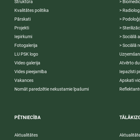
Struktūra
> Biomedic
Kvalitātes politika
> Radiolog
Pārskati
> Podoloģi
Projekti
> Sterilizā
Iepirkumi
> Sociālā 
Fotogalerija
> Sociālā r
LU PSK logo
Uzņemšana
Video galerija
Atvērto du
Vides pieejamība
Iepazīsti p
Vakances
Apskati vi
Nomāt paredzētie nekustamie īpašumi
Reflektant
PĒTNIECĪBA
TĀLĀKIZG
Aktualitātes
Aktualitāt