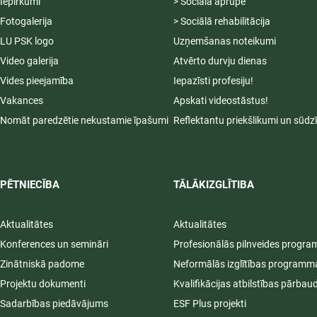
Iepirkumi
> Sociālā aprūpe
Fotogalerija
> Sociālā rehabilitācija
LU PSK logo
Uzņemšanas noteikumi
Video galerija
Atvērto durvju dienas
Vides pieejamība
Iepazīsti profesiju!
Vakances
Apskati videostāstus!
Nomāt paredzētie nekustamie īpašumi
Reflektantu priekšlikumi un sūdz
PĒTNIECĪBA
TĀLĀKIZGLĪTIBA
Aktualitātes
Aktualitātes
Konferences un semināri
Profesionālās pilnveides progr
Zinātniskā padome
Neformālās izglītības programm
Projektu dokumenti
Kvalifikācijas atbilstības pārbau
Sadarbības piedāvājums
ESF Plus projekti