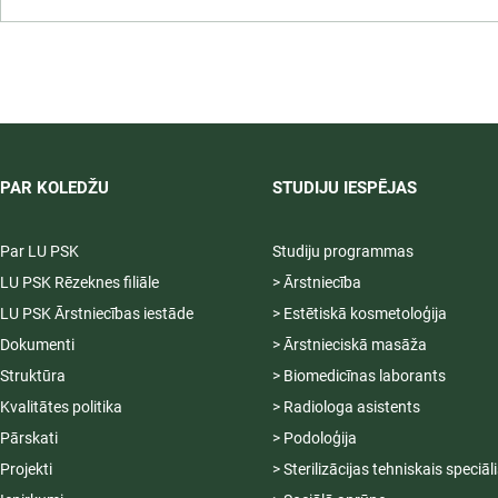
Infekciju kontroles un
profilakses pasākumi
ārstniecības iestādē,
12.09.2026.
PAR KOLEDŽU
STUDIJU IESPĒJAS
Par LU PSK
Studiju programmas
LU PSK Rēzeknes filiāle
> Ārstniecība
LU PSK Ārstniecības iestāde
> Estētiskā kosmetoloģija
Dokumenti
> Ārstnieciskā masāža
Struktūra
> Biomedicīnas laborants
Kvalitātes politika
> Radiologa asistents
Pārskati
> Podoloģija
Projekti
> Sterilizācijas tehniskais speciāl