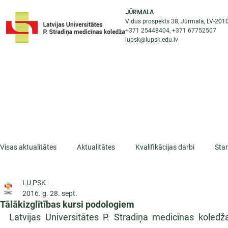
JŪRMALA
Vidus prospekts 38, Jūrmala, LV-201
+371 25448404
, +371
67752507
lupsk@lupsk.edu.lv
PAR KOLEDŽU
ST
STARPTAUTISKĀ SADARBĪBA
AKTUALITĀTES
Visas aktualitātes
Aktualitātes
Kvalifikācijas darbi
Sta
LU PSK
ESF projekti
Iepazīsti profesiju
Dažādas
Mikrokva
2016. g. 28. sept.
Tālākizglītības kursi podologiem
Latvijas Universitātes P. Stradiņa medicīnas koledž