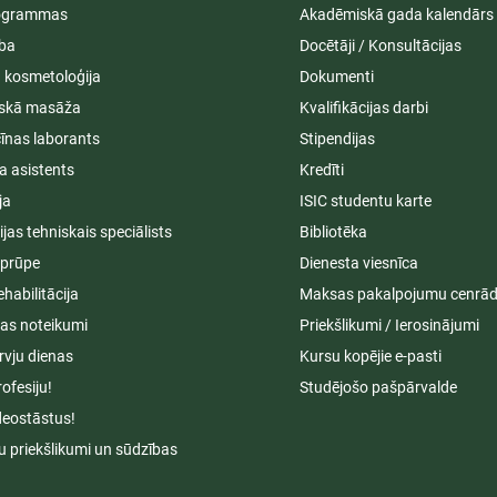
rogrammas
Akadēmiskā gada kalendārs
ība
Docētāji / Konsultācijas
ā kosmetoloģija
Dokumenti
iskā masāža
Kvalifikācijas darbi
īnas laborants
Stipendijas
a asistents
Kredīti
ja
ISIC studentu karte
cijas tehniskais speciālists
Bibliotēka
aprūpe
Dienesta viesnīca
ehabilitācija
Maksas pakalpojumu cenrād
s noteikumi
Priekšlikumi / Ierosinājumi
rvju dienas
Kursu kopējie e-pasti
rofesiju!
Studējošo pašpārvalde
deostāstus!
u priekšlikumi un sūdzības