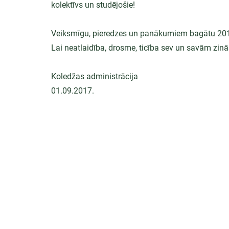
kolektīvs un studējošie!
Veiksmīgu, pieredzes un panākumiem bagātu 2017
Lai neatlaidība, drosme, ticība sev un savām zinā
Koledžas administrācija
01.09.2017.