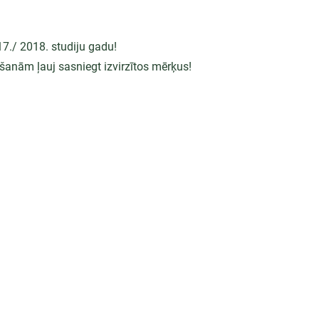
./ 2018. studiju gadu!
šanām ļauj sasniegt izvirzītos mērķus!