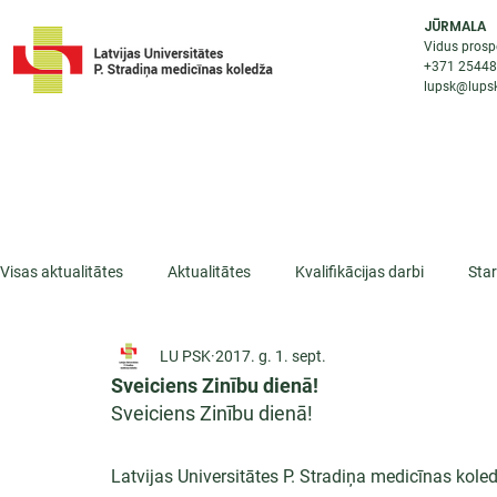
JŪRMALA
Vidus prosp
+371 2544
lupsk@lupsk
PAR KOLEDŽU
STUDIJU IESP
AKTUALI
Visas aktualitātes
Aktualitātes
Kvalifikācijas darbi
Sta
LU PSK
2017. g. 1. sept.
ESF projekti
Iepazīsti profesiju
Dažādas
Mikrokva
Sveiciens Zinību dienā!
Sveiciens Zinību dienā!
Latvijas Universitātes P. Stradiņa medicīnas kole