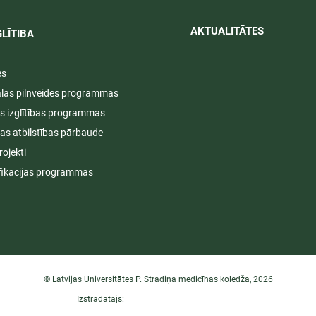
AKTUALITĀTES​​
LĪTIBA
es
ālās pilnveides programmas
s izglītības programmas
ijas atbilstības pārbaude
rojekti
fikācijas programmas
© Latvijas Universitātes P. Stradiņa medicīnas koledža, 2026
Izstrādātājs: