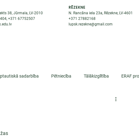
RĒZEKNE
ekts 38, Jūrmala, LV-2010
N. Rancāna iela 23a, Rēzekne, LV-4601
8404
, +371
67752507
+371
27882168
.edu.lv
lupsk.rezekne@gmail.com
ĒJAS
STUDENTIEM
STARPTAUTISKĀ SADARBĪBA
TĀTES
rptautiskā sadarbība
Pētniecība
Tālākizglītība
ERAF pro
lifikācija
džas