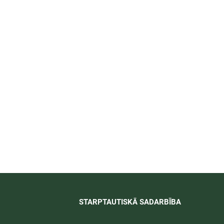
īti
STARPTAUTISKĀ SADARBĪBA​