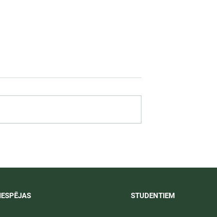
 darbība
Svinīgos pasākumos aizvad
ā praksē 2026/
LU PSK vasaras izlaidumi
2025/2026
IESPĒJAS
STUDENTIEM​