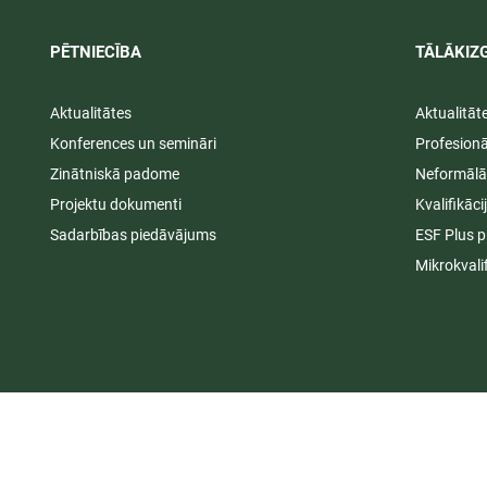
PĒTNIECĪBA
TĀLĀKIZG
Aktualitātes
Aktualitāt
Konferences un semināri
Profesion
Zinātniskā padome
Neformālā
Projektu dokumenti
Kvalifikāc
Sadarbības piedāvājums
ESF Plus p
Mikrokvali