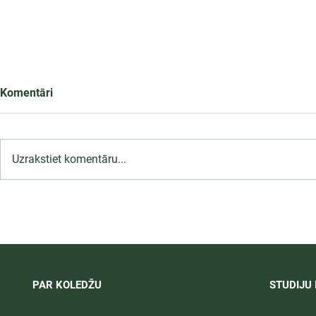
Komentāri
Uzrakstiet komentāru...
LU PSK uzņemšana
Ārsta palīga
2026/2027 tiek pagarināta,
ambulatoraj
04.-20.08.2026.
2027
PAR KOLEDŽU
STUDIJU 