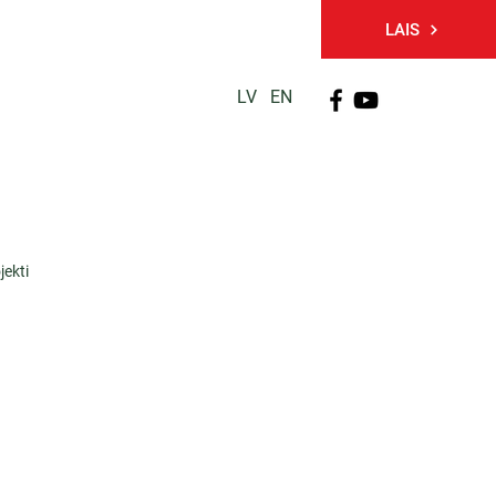
LAIS
LV
EN
PĒTNIECĪBA
TĀLĀKIZGLĪTĪBA
KONTAKTI
jekti