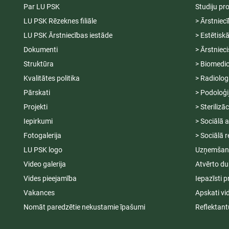
Par LU PSK
Studiju p
LU PSK Rēzeknes filiāle
> Ārstniec
LU PSK Ārstniecības iestāde
> Estētisk
Dokumenti
> Ārstniec
Struktūra
> Biomedic
Kvalitātes politika
> Radiolog
Pārskati
> Podoloģi
Projekti
> Sterilizā
Iepirkumi
> Sociālā 
Fotogalerija
> Sociālā r
LU PSK logo
Uzņemšana
Video galerija
Atvērto du
Vides pieejamība
Iepazīsti p
Vakances
Apskati vi
Nomāt paredzētie nekustamie īpašumi
Reflektant