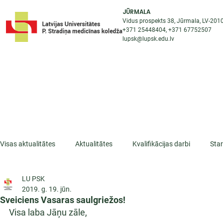
JŪRMALA
Vidus prospekts 38, Jūrmala, LV-201
+371 25448404
, +371
67752507
lupsk@lupsk.edu.lv
PAR KOLEDŽU
ST
STARPTAUTISKĀ SADARBĪBA
AKTUALITĀTES
Visas aktualitātes
Aktualitātes
Kvalifikācijas darbi
Sta
LU PSK
ESF projekti
Iepazīsti profesiju
Dažādas
Mikrokva
2019. g. 19. jūn.
Sveiciens Vasaras saulgriežos!
Visa laba Jāņu zāle,