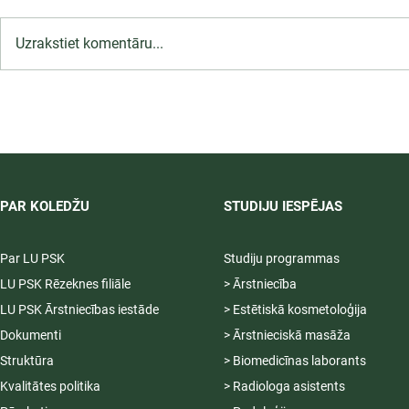
Uzrakstiet komentāru...
LU PSK uzņemšana
2026/2027 tiek pagarināta,
04.-20.08.2026.
PAR KOLEDŽU
STUDIJU IESPĒJAS
Par LU PSK
Studiju programmas
LU PSK Rēzeknes filiāle
> Ārstniecība
LU PSK Ārstniecības iestāde
> Estētiskā kosmetoloģija
Dokumenti
> Ārstnieciskā masāža
Struktūra
> Biomedicīnas laborants
Kvalitātes politika
> Radiologa asistents