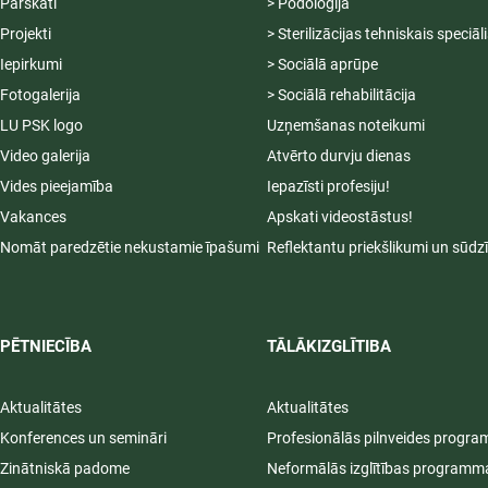
Pārskati
> Podoloģija
Projekti
> Sterilizācijas tehniskais speciāl
Iepirkumi
> Sociālā aprūpe
Fotogalerija
> Sociālā rehabilitācija
LU PSK logo
Uzņemšanas noteikumi
Video galerija
Atvērto durvju dienas
Vides pieejamība
Iepazīsti profesiju!
Vakances
Apskati videostāstus!
Nomāt paredzētie nekustamie īpašumi
Reflektantu priekšlikumi un sūdz
PĒTNIECĪBA
TĀLĀKIZGLĪTIBA
Aktualitātes
Aktualitātes
Konferences un semināri
Profesionālās pilnveides progr
Zinātniskā padome
Neformālās izglītības programm