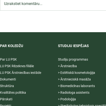
Uzrakstiet komentāru...
LU PSK uzņemšana
2026/2027 tiek pagarināta,
04.-20.08.2026.
PAR KOLEDŽU
STUDIJU IESPĒJAS
Par LU PSK
Studiju programmas
LU PSK Rēzeknes filiāle
> Ārstniecība
LU PSK Ārstniecības iestāde
> Estētiskā kosmetoloģija
Dokumenti
> Ārstnieciskā masāža
Struktūra
> Biomedicīnas laborants
Kvalitātes politika
> Radiologa asistents
Pārskati
> Podoloģija
Projekti
> Sterilizācijas tehniskais speciāl