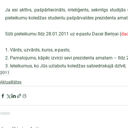
Ja esi aktīvs, pašpārliecināts, inteliģents, sekmīgs studijās
pieteikumu koledžas studentu pašpārvaldes prezidenta ama
Sūti pieteikumu līdz 28.01.2011 uz e-pastu Dacei Beriņai (
da
1. Vārds, uzvārds, kurss, e-pasts;
2. Pamatojums, kāpēc izvirzi sevi prezidenta amatam – līdz 
3. Ieteikumus, ko Jūs uzlabotu koledžas sabiedriskajā dzīvē;
2011
Aktualitātes