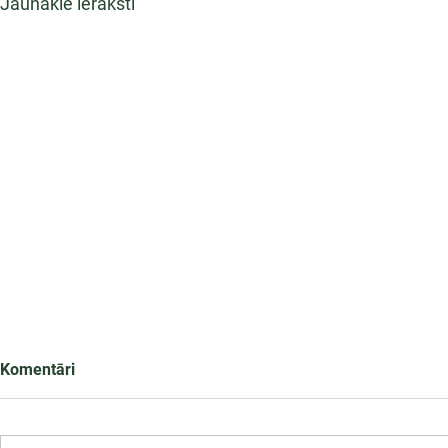
Jaunākie ieraksti
Komentāri