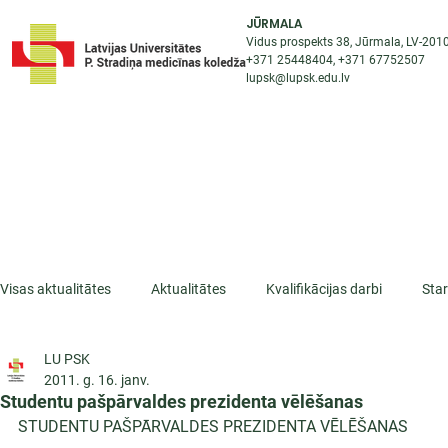
JŪRMALA
Vidus prospekts 38, Jūrmala, LV-201
+371 25448404
, +371
67752507
lupsk@lupsk.edu.lv
PAR KOLEDŽU
ST
STARPTAUTISKĀ SADARBĪBA
AKTUALITĀTES
Visas aktualitātes
Aktualitātes
Kvalifikācijas darbi
Sta
LU PSK
ESF projekti
Iepazīsti profesiju
Dažādas
Mikrokva
2011. g. 16. janv.
Studentu pašpārvaldes prezidenta vēlēšanas
STUDENTU PAŠPĀRVALDES PREZIDENTA VĒLĒŠANAS