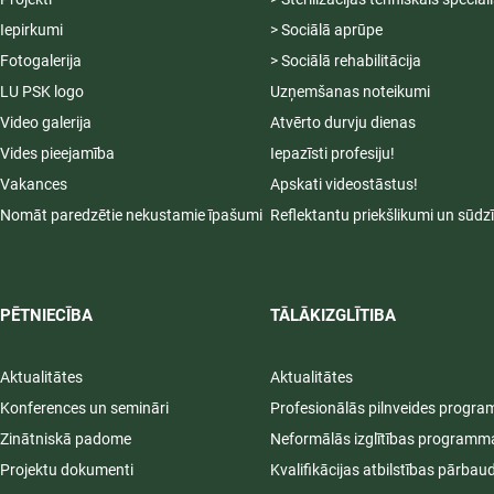
Iepirkumi
> Sociālā aprūpe
Fotogalerija
> Sociālā rehabilitācija
LU PSK logo
Uzņemšanas noteikumi
Video galerija
Atvērto durvju dienas
Vides pieejamība
Iepazīsti profesiju!
Vakances
Apskati videostāstus!
Nomāt paredzētie nekustamie īpašumi
Reflektantu priekšlikumi un sūdz
PĒTNIECĪBA
TĀLĀKIZGLĪTIBA
Aktualitātes
Aktualitātes
Konferences un semināri
Profesionālās pilnveides progr
Zinātniskā padome
Neformālās izglītības programm
Projektu dokumenti
Kvalifikācijas atbilstības pārbau