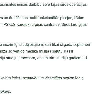
sinsrites ierīces darbību atvērtajās sirds operācijās.
pes un ārstēšanas multifunkcionālās pieejas, kādas 
ī PSKUS Kardioķirurģijas centra 39. Sirds ķirurģijas 
nnozīmīgi studējošajiem, kuri tikai šī gada septembrī 
dza šo vērtīgo mediķa misijas sajūtu, kas ir 
iju studiju procesam, visiem trim studiju gadiem LU 
eltīto laiku, uzmanību un viesmīlīgo uzņemšanu, 
čukam;