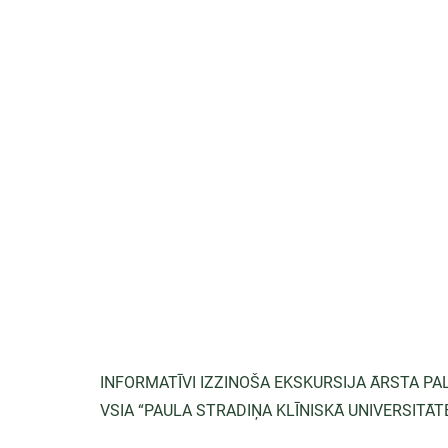
INFORMATĪVI IZZINOŠA EKSKURSIJA ĀRSTA P
VSIA “PAULA STRADIŅA KLĪNISKĀ UNIVERSITĀT