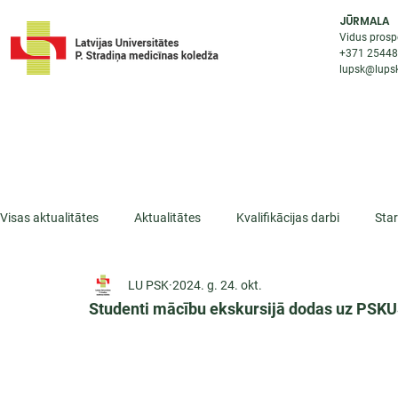
JŪRMALA
Vidus prosp
+371 2544
lupsk@lupsk
PAR KOLEDŽU
STUDIJU IESP
AKTUALI
Visas aktualitātes
Aktualitātes
Kvalifikācijas darbi
Sta
LU PSK
2024. g. 24. okt.
ESF projekti
Iepazīsti profesiju
Dažādas
Mikrokva
Studenti mācību ekskursijā dodas uz PSK