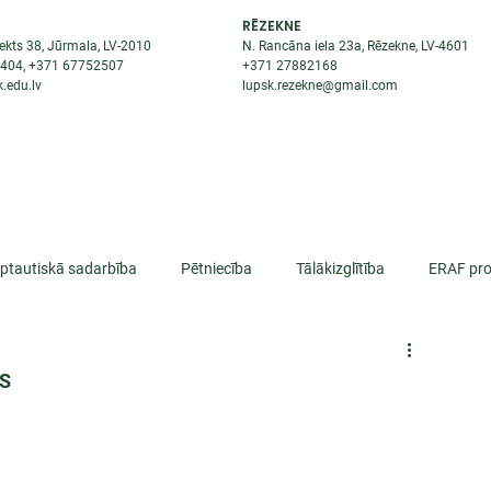
RĒZEKNE
ekts 38, Jūrmala, LV-2010
N. Rancāna iela 23a, Rēzekne, LV-4601
8404
, +371
67752507
+371
27882168
.edu.lv
lupsk.rezekne@gmail.com
ĒJAS
STUDENTIEM
STARPTAUTISKĀ SADARBĪBA
TĀTES
rptautiskā sadarbība
Pētniecība
Tālākizglītība
ERAF pro
lifikācija
US