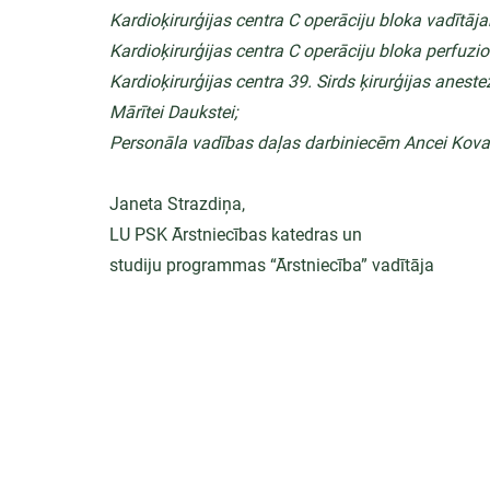
Kardioķirurģijas centra C operāciju bloka vadīt
Kardioķirurģijas centra C operāciju bloka perfuzion
Kardioķirurģijas centra 39. Sirds ķirurģijas anest
Mārītei Daukstei;
Personāla vadības daļas darbiniecēm Ancei Kovalei
Janeta Strazdiņa,
LU PSK Ārstniecības katedras un
studiju programmas “Ārstniecība” vadītāja