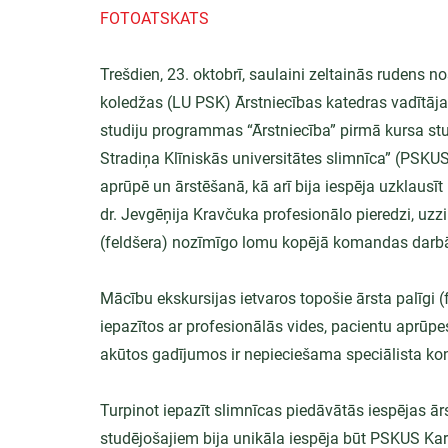
FOTOATSKATS
Trešdien, 23. oktobrī, saulaini zeltainās rudens n
koledžas (LU PSK) Ārstniecības katedras vadītājai
studiju programmas “Ārstniecība” pirmā kursa stu
Stradiņa Klīniskās universitātes slimnīca” (PSKU
aprūpē un ārstēšanā, kā arī bija iespēja uzklausī
dr. Jevgēņija Kravčuka profesionālo pieredzi, uzzi
(feldšera) nozīmīgo lomu kopējā komandas darb
Mācību ekskursijas ietvaros topošie ārsta palīgi 
iepazītos ar profesionālās vides, pacientu aprūp
akūtos gadījumos ir nepieciešama speciālista kon
Turpinot iepazīt slimnīcas piedāvātās iespējas ārs
studējošajiem bija unikāla iespēja būt PSKUS Kardi