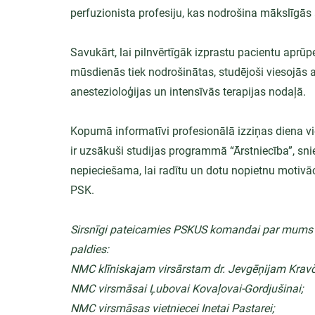
perfuzionista profesiju, kas nodrošina mākslīgās a
Savukārt, lai pilnvērtīgāk izprastu pacientu aprū
mūsdienās tiek nodrošinātas, studējoši viesojās ar
anestezioloģijas un intensīvās terapijas nodaļā.
Kopumā informatīvi profesionālā izziņas diena vie
ir uzsākuši studijas programmā “Ārstniecība”, snie
nepieciešama, lai radītu un dotu nopietnu motivāc
PSK.
Sirsnīgi pateicamies PSKUS komandai par mums v
paldies:
NMC klīniskajam virsārstam dr. Jevgēņijam Krav
NMC virsmāsai Ļubovai Kovaļovai-Gordjušinai;
NMC virsmāsas vietniecei Inetai Pastarei;