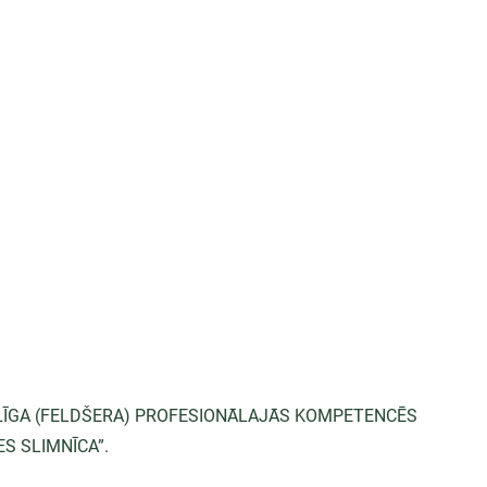
ALĪGA (FELDŠERA) PROFESIONĀLAJĀS KOMPETENCĒS 
ES SLIMNĪCA”.