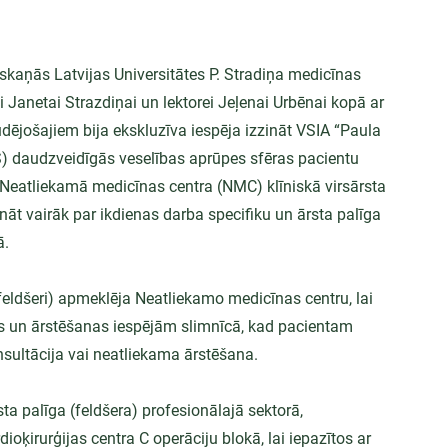
oskaņās Latvijas Universitātes P. Stradiņa medicīnas 
 Janetai Strazdiņai un lektorei Jeļenai Urbēnai kopā ar 
dējošajiem bija ekskluzīva iespēja izzināt VSIA “Paula 
S) daudzveidīgās veselības aprūpes sfēras pacientu 
t Neatliekamā medicīnas centra (NMC) klīniskā virsārsta 
nāt vairāk par ikdienas darba specifiku un ārsta palīga 
ā.
(feldšeri) apmeklēja Neatliekamo medicīnas centru, lai 
es un ārstēšanas iespējām slimnīcā, kad pacientam 
sultācija vai neatliekama ārstēšana.
ta palīga (feldšera) profesionālajā sektorā, 
oķirurģijas centra C operāciju blokā, lai iepazītos ar 