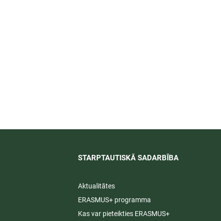
īti
STARPTAUTISKĀ SADARBĪBA​
Aktualitātes
ERASMUS+ programma
Kas var pieteikties ERASMUS+