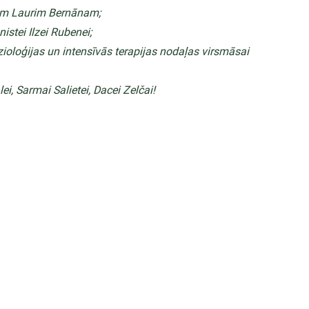
ājam Laurim Bernānam;
istei Ilzei Rubenei;
ezioloģijas un intensīvās terapijas nodaļas virsmāsai 
, Sarmai Salietei, Dacei Zelčai!