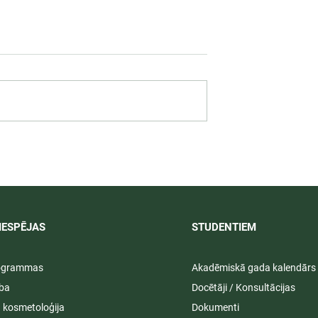
 darbība
Svinīgos pasākumos aizvad
ā praksē 2026/
LU PSK vasaras izlaidumi
2025/2026
IESPĒJAS
STUDENTIEM​
rogrammas
Akadēmiskā gada kalendārs
ība
Docētāji / Konsultācijas
ā kosmetoloģija
Dokumenti