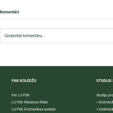
Komentāri
Uzrakstiet komentāru...
LU PSK uzņemšana
Ārsta palīga
2026/2027 tiek pagarināta,
ambulatoraj
04.-20.08.2026.
2027
PAR KOLEDŽU
STUDIJU 
Par LU PSK
Studiju p
LU PSK Rēzeknes filiāle
> Ārstniec
LU PSK Ārstniecības iestāde
> Estētisk