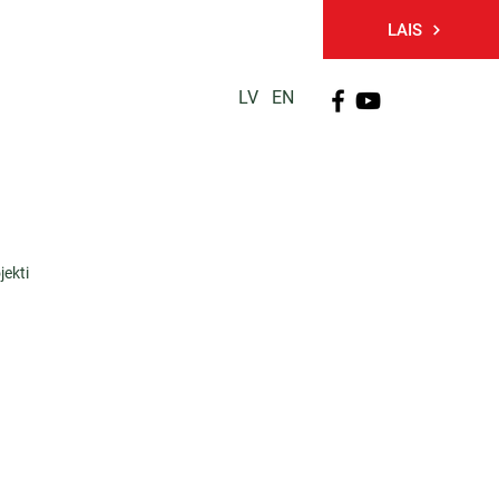
LAIS
LV
EN
PĒTNIECĪBA
TĀLĀKIZGLĪTĪBA
KONTAKTI
jekti