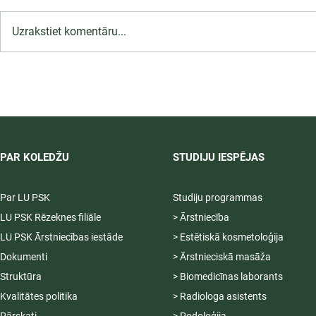
Uzrakstiet komentāru...
LU PSK uzņemšana
2026/2027 tiek pagarināta,
04.-20.08.2026.
PAR KOLEDŽU
STUDIJU IESPĒJAS
Par LU PSK
Studiju programmas
LU PSK Rēzeknes filiāle
> Ārstniecība
LU PSK Ārstniecības iestāde
> Estētiskā kosmetoloģija
Dokumenti
> Ārstnieciskā masāža
Struktūra
> Biomedicīnas laborants
Kvalitātes politika
> Radiologa asistents