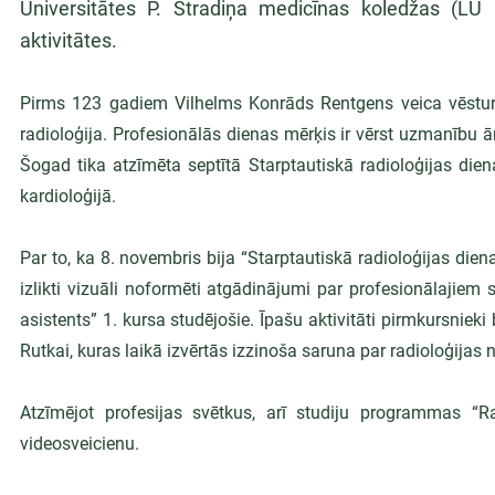
Universitātes P. Stradiņa medicīnas koledžas (LU 
aktivitātes.
Pirms 123 gadiem Vilhelms Konrāds Rentgens veica vēsturi
radioloģija. Profesionālās dienas mērķis ir vērst uzmanību ā
Šogad tika atzīmēta septītā Starptautiskā radioloģijas die
kardioloģijā. 
Par to, ka 8. novembris bija “Starptautiskā radioloģijas diena
izlikti vizuāli noformēti atgādinājumi par profesionālajiem
asistents” 1. kursa studējošie. Īpašu aktivitāti pirmkursnieki 
Rutkai, kuras laikā izvērtās izzinoša saruna par radioloģijas 
Atzīmējot profesijas svētkus, arī studiju programmas “Ra
videosveicienu.