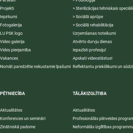
Pārskati
> Podoloģija
Projekti
> Sterilizācijas tehniskais speciāl
Iepirkumi
> Sociālā aprūpe
Fotogalerija
> Sociālā rehabilitācija
LU PSK logo
Uzņemšanas noteikumi
Video galerija
Atvērto durvju dienas
Vides pieejamība
Iepazīsti profesiju!
Vakances
Apskati videostāstus!
Nomāt paredzētie nekustamie īpašumi
Reflektantu priekšlikumi un sūdz
PĒTNIECĪBA
TĀLĀKIZGLĪTIBA
Aktualitātes
Aktualitātes
Konferences un semināri
Profesionālās pilnveides progr
Zinātniskā padome
Neformālās izglītības programm