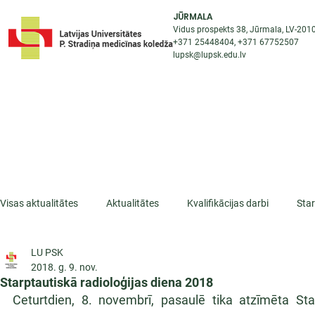
JŪRMALA
Vidus prospekts 38, Jūrmala, LV-201
+371 25448404
, +371
67752507
lupsk@lupsk.edu.lv
PAR KOLEDŽU
ST
STARPTAUTISKĀ SADARBĪBA
AKTUALITĀTES
Visas aktualitātes
Aktualitātes
Kvalifikācijas darbi
Sta
LU PSK
ESF projekti
Iepazīsti profesiju
Dažādas
Mikrokva
2018. g. 9. nov.
Starptautiskā radioloģijas diena 2018
Ceturtdien, 8. novembrī, pasaulē tika atzīmēta Star