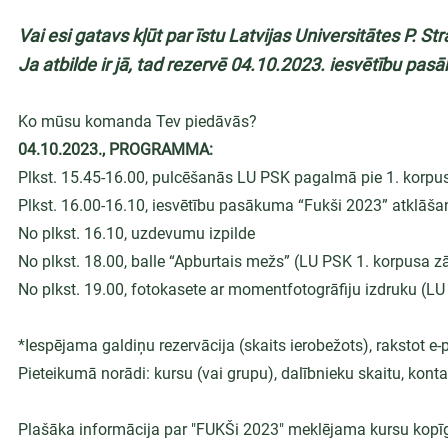
Vai esi gatavs kļūt par īstu Latvijas Universitātes P. 
Ja atbilde ir jā, tad rezervē 04.10.2023. iesvētību pa
Ko mūsu komanda Tev piedāvās?
04.10.2023., PROGRAMMA:
Plkst. 15.45-16.00, pulcēšanās LU PSK pagalmā pie 1. korpu
Plkst. 16.00-16.10, iesvētību pasākuma “Fukši 2023” atklāša
No plkst. 16.10, uzdevumu izpilde
No plkst. 18.00, balle “Apburtais mežs” (LU PSK 1. korpusa zā
No plkst. 19.00, fotokasete ar momentfotogrāfiju izdruku (LU
*Iespējama galdiņu rezervācija (skaits ierobežots), rakstot e-
Pieteikumā norādi: kursu (vai grupu), dalībnieku skaitu, kon
Plašāka informācija par "FUKŠi 2023" meklējama kursu kopīg