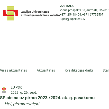
JŪRMALA
Vidus prospekts 38, Jūrmala, LV-201
+371 25448404
, +371
67752507
lupsk@lupsk.edu.lv
PAR KOLEDŽU
ST
STARPTAUTISKĀ SADARBĪBA
AKTUALITĀTES
Visas aktualitātes
Aktualitātes
Kvalifikācijas darbi
Sta
LU PSK
ESF projekti
Iepazīsti profesiju
Dažādas
Mikrokva
2023. g. 26. sept.
SP aicina uz pirmo 2023./2024. ak. g. pasākumu
Hei, pirmkursniek!