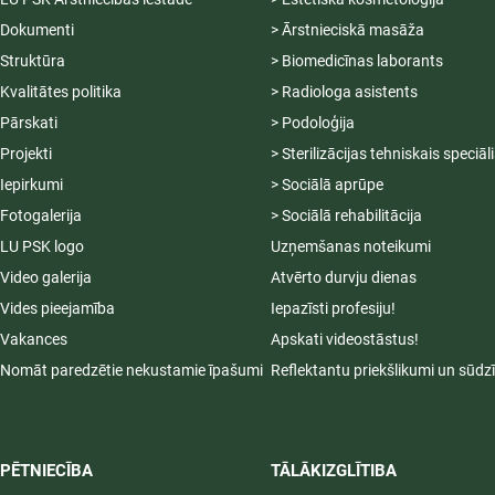
Dokumenti
> Ārstnieciskā masāža
Struktūra
> Biomedicīnas laborants
Kvalitātes politika
> Radiologa asistents
Pārskati
> Podoloģija
Projekti
> Sterilizācijas tehniskais speciāl
Iepirkumi
> Sociālā aprūpe
Fotogalerija
> Sociālā rehabilitācija
LU PSK logo
Uzņemšanas noteikumi
Video galerija
Atvērto durvju dienas
Vides pieejamība
Iepazīsti profesiju!
Vakances
Apskati videostāstus!
Nomāt paredzētie nekustamie īpašumi
Reflektantu priekšlikumi un sūdz
PĒTNIECĪBA
TĀLĀKIZGLĪTIBA