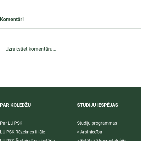
Komentāri
Uzrakstiet komentāru...
LU PSK uzņemšana
2026/2027 tiek pagarināta,
04.-20.08.2026.
PAR KOLEDŽU
STUDIJU IESPĒJAS
Par LU PSK
Studiju programmas
LU PSK Rēzeknes filiāle
> Ārstniecība
LU PSK Ārstniecības iestāde
> Estētiskā kosmetoloģija