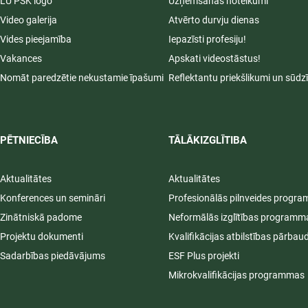
LU PSK logo
Uzņemšanas noteikumi
Video galerija
Atvērto durvju dienas
Vides pieejamība
Iepazīsti profesiju!
Vakances
Apskati videostāstus!
Nomāt paredzētie nekustamie īpašumi
Reflektantu priekšlikumi un sūdz
PĒTNIECĪBA
TĀLĀKIZGLĪTIBA
Aktualitātes
Aktualitātes
Konferences un semināri
Profesionālās pilnveides progr
Zinātniskā padome
Neformālās izglītības programm
Projektu dokumenti
Kvalifikācijas atbilstības pārbau
Sadarbības piedāvājums
ESF Plus projekti
Mikrokvalifikācijas programmas