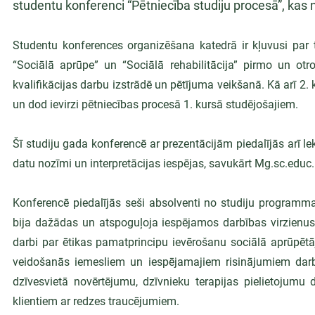
studentu konferenci “Pētniecība studiju procesā”, kas n
Studentu konferences organizēšana katedrā ir kļuvusi par t
“Sociālā aprūpe” un “Sociālā rehabilitācija” pirmo un otro
kvalifikācijas darbu izstrādē un pētījuma veikšanā. Kā arī 2.
un dod ievirzi pētniecības procesā 1. kursā studējošajiem.
Šī studiju gada konferencē ar prezentācijām piedalījās arī l
datu nozīmi un interpretācijas iespējas, savukārt Mg.sc.educ.
Konferencē piedalījās seši absolventi no studiju programmas
bija dažādas un atspoguļoja iespējamos darbības virzienus
darbi par ētikas pamatprincipu ievērošanu sociālā aprūpētā
veidošanās iemesliem un iespējamajiem risinājumiem darbā
dzīvesvietā novērtējumu, dzīvnieku terapijas pielietojumu 
klientiem ar redzes traucējumiem.