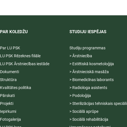
2026/2027 tiek pagarināta,
04.-20.08.2026.
PAR KOLEDŽU
STUDIJU IESPĒJAS
Par LU PSK
Studiju programmas
LU PSK Rēzeknes filiāle
> Ārstniecība
LU PSK Ārstniecības iestāde
> Estētiskā kosmetoloģija
Dokumenti
> Ārstnieciskā masāža
Struktūra
> Biomedicīnas laborants
Kvalitātes politika
> Radiologa asistents
Pārskati
> Podoloģija
Projekti
> Sterilizācijas tehniskais speciāl
Iepirkumi
> Sociālā aprūpe
Fotogalerija
> Sociālā rehabilitācija