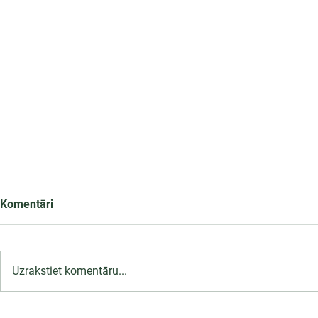
Komentāri
Uzrakstiet komentāru...
LU PSK uzņemšana