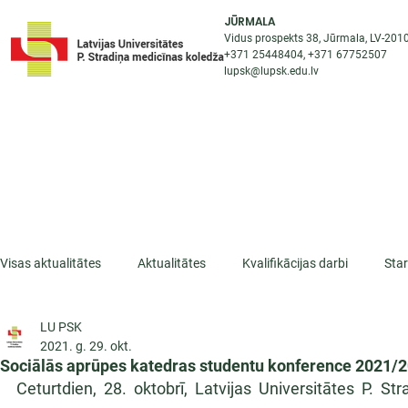
JŪRMALA
Vidus prospekts 38, Jūrmala, LV-201
+371 25448404
, +371
67752507
lupsk@lupsk.edu.lv
PAR KOLEDŽU
ST
STARPTAUTISKĀ SADARBĪBA
AKTUALITĀTES
Visas aktualitātes
Aktualitātes
Kvalifikācijas darbi
Sta
LU PSK
ESF projekti
Iepazīsti profesiju
Dažādas
Mikrokva
2021. g. 29. okt.
Sociālās aprūpes katedras studentu konference 2021/
Ceturtdien, 28. oktobrī, Latvijas Universitātes P. S