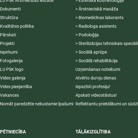
LU PSK Ārstniecības iestāde
> Estētiskā kosmetoloģija
Dokumenti
> Ārstnieciskā masāža
Struktūra
> Biomedicīnas laborants
Kvalitātes politika
> Radiologa asistents
Pārskati
> Podoloģija
Projekti
> Sterilizācijas tehniskais speciāl
Iepirkumi
> Sociālā aprūpe
Fotogalerija
> Sociālā rehabilitācija
LU PSK logo
Uzņemšanas noteikumi
Video galerija
Atvērto durvju dienas
Vides pieejamība
Iepazīsti profesiju!
Vakances
Apskati videostāstus!
Nomāt paredzētie nekustamie īpašumi
Reflektantu priekšlikumi un sūdz
PĒTNIECĪBA
TĀLĀKIZGLĪTIBA