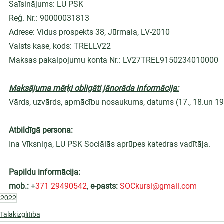
Saīsinājums: LU PSK
Reģ. Nr.: 90000031813
Adrese: Vidus prospekts 38, Jūrmala, LV-2010
Valsts kase, kods: TRELLV22
Maksas pakalpojumu konta Nr.: LV27TREL9150234010000
Maksājuma mērķi obligāti jānorāda informācija:
Vārds, uzvārds, apmācību nosaukums, datums (17., 18.un 1
Atbildīgā persona:
Ina Vīksniņa, LU PSK Sociālās aprūpes katedras vadītāja.
Papildu informācija:
mob.:
 +
371 29490542
, 
e-pasts:
SOCkursi@gmail.com
2022
Tālākizglītība