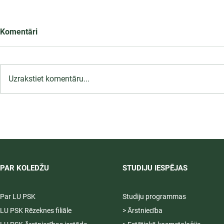
Komentāri
Uzrakstiet komentāru...
Infekciju kontroles un
profilakses pasākumi
ārstniecības iestādē,
12.09.2026.
PAR KOLEDŽU
STUDIJU IESPĒJAS
Par LU PSK
Studiju programmas
LU PSK Rēzeknes filiāle
> Ārstniecība