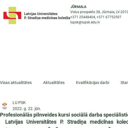
JŪRMALA
Vidus prospekts 38, Jūrmala, LV-201
+371 25448404
, +371
67752507
lupsk@lupsk.edu.lv
PAR KOLEDŽU
ST
STARPTAUTISKĀ SADARBĪBA
AKTUALITĀTES
Visas aktualitātes
Aktualitātes
Kvalifikācijas darbi
Sta
LU PSK
ESF projekti
Iepazīsti profesiju
Dažādas
Mikrokva
2022. g. 22. jūn.
Profesionālās pilnveides kursi sociālā darba speciālist
Latvijas Universitātes P. Stradiņa medicīnas kole