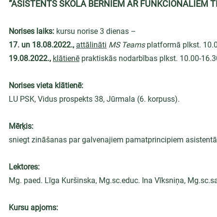
“ASISTENTS SKOLĀ BĒRNIEM AR FUNKCIONĀLIEM 
Norises laiks: 
kursu norise 3 dienas –
17. un 18.08.2022.,
attālināti
MS Teams
 platformā plkst. 10.
19.08.2022.,
klātienē
 praktiskās nodarbības plkst. 10.00-16.3
Norises vieta klātienē:
LU PSK, Vidus prospekts 38, Jūrmala (6. korpuss).
Mērķis:
sniegt zināšanas par galvenajiem pamatprincipiem asistentā
Lektores:
Mg. paed. Līga Kuršinska, Mg.sc.educ. Ina Vīksniņa, Mg.sc.sal.
Kursu apjoms: