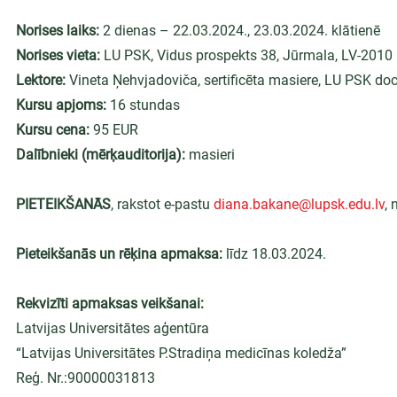
Norises laiks: 
2 dienas – 22.03.2024., 23.03.2024. klātienē
Norises vieta: 
LU PSK, Vidus prospekts 38, Jūrmala, LV-2010
Lektore: 
Vineta Ņehvjadoviča, sertificēta masiere, LU PSK do
Kursu apjoms: 
16 stundas
Kursu cena: 
95 EUR
Dalībnieki (mērķauditorija): 
masieri
PIETEIKŠANĀS
, rakstot e-pastu 
diana.bakane@lupsk.edu.lv
, 
Pieteikšanās un rēķina apmaksa: 
līdz 18.03.2024.
Rekvizīti apmaksas veikšanai:
Latvijas Universitātes aģentūra
“Latvijas Universitātes P.Stradiņa medicīnas koledža”
Reģ. Nr.:90000031813