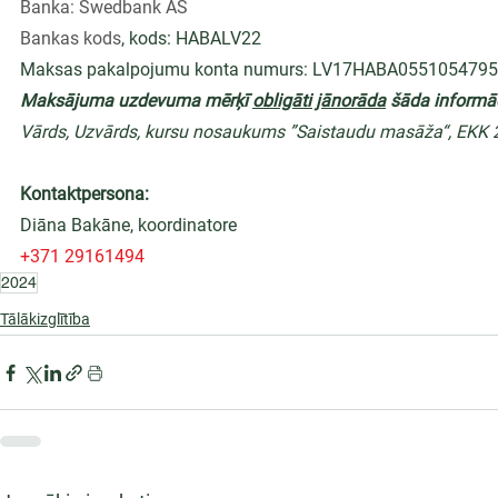
Banka: Swedbank AS
Bankas kods
, kods: HABALV22
Maksas pakalpojumu konta numurs: LV17HABA055105479
Maksājuma uzdevuma mērķī 
obligāti jānorāda
 šāda informāc
Vārds, Uzvārds, kursu nosaukums ”Saistaudu masāža“, EKK
Kontaktpersona:
Diāna Bakāne, koordinatore
+371 29161494
2024
Tālākizglītība