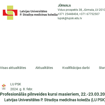
JŪRMALA
Vidus prospekts 38, Jūrmala, LV-201
+371 25448404
, +371
67752507
lupsk@lupsk.edu.lv
PAR KOLEDŽU
ST
STARPTAUTISKĀ SADARBĪBA
AKTUALITĀTES
Visas aktualitātes
Aktualitātes
Kvalifikācijas darbi
Sta
LU PSK
ESF projekti
Iepazīsti profesiju
Dažādas
Mikrokva
2024. g. 8. febr.
Profesionālās pilnveides kursi masieriem, 22.-23.03.20
Latvijas Universitātes P. Stradiņa medicīnas koledža (LU P