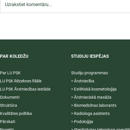
Uzrakstiet komentāru...
Infekciju kontroles un
profilakses pasākumi
ārstniecības iestādē,
12.09.2026.
PAR KOLEDŽU
STUDIJU IESPĒJAS
Par LU PSK
Studiju programmas
LU PSK Rēzeknes filiāle
> Ārstniecība
LU PSK Ārstniecības iestāde
> Estētiskā kosmetoloģija
Dokumenti
> Ārstnieciskā masāža
Struktūra
> Biomedicīnas laborants
Kvalitātes politika
> Radiologa asistents
Pārskati
> Podoloģija
Projekti
> Sterilizācijas tehniskais speciāl