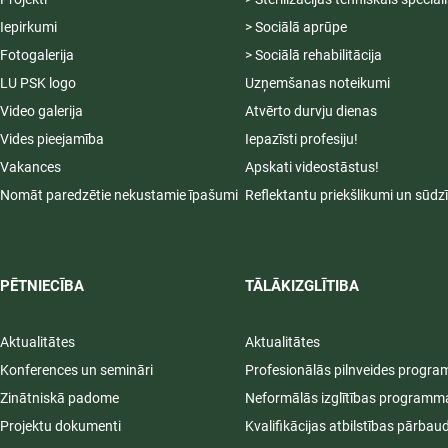
Iepirkumi
> Sociālā aprūpe
Fotogalerija
> Sociālā rehabilitācija
LU PSK logo
Uzņemšanas noteikumi
Video galerija
Atvērto durvju dienas
Vides pieejamība
Iepazīsti profesiju!
Vakances
Apskati videostāstus!
Nomāt paredzētie nekustamie īpašumi
Reflektantu priekšlikumi un sūdz
PĒTNIECĪBA
TĀLĀKIZGLĪTIBA
Aktualitātes
Aktualitātes
Konferences un semināri
Profesionālās pilnveides progr
Zinātniskā padome
Neformālās izglītības programm
Projektu dokumenti
Kvalifikācijas atbilstības pārbau