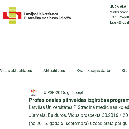
JŪRMALA
Vidus prosp
+371 2544
lupsk@lupsk
PAR KOLEDŽU
STUDIJU IESP
AKTUALI
Visas aktualitātes
Aktualitātes
Kvalifikācijas darbi
Sta
LU PSK
2016. g. 5. sept.
ESF projekti
Iepazīsti profesiju
Dažādas
Mikrokva
Profesionālās pilnveides izglītības progr
Latvijas Universitātes P. Stradiņa medicīnas kole
Jūrmalā, Bulduros, Vidus prospektā 38,2016./ 20
(no 2016. gada 5. septembra) uzsāk ārsta palīg