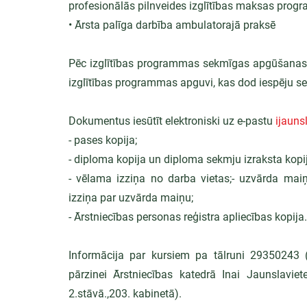
profesionālās pilnveides izglītības maksas pro
• Ārsta palīga darbība ambulatorajā praksē
Pēc izglītības programmas sekmīgas apgūšanas kl
izglītības programmas apguvi, kas dod iespēju se
Dokumentus iesūtīt elektroniski uz e-pastu 
ijaun
- pases kopija;
- diploma kopija un diploma sekmju izraksta kopij
- vēlama izziņa no darba vietas;- uzvārda maiņa
izziņa par uzvārda maiņu;
- Ārstniecības personas reģistra apliecības kopija.
Informācija par kursiem pa tālruni 29350243 (d
pārzinei Ārstniecības katedrā Inai Jaunslaviete
2.stāvā.,203. kabinetā).