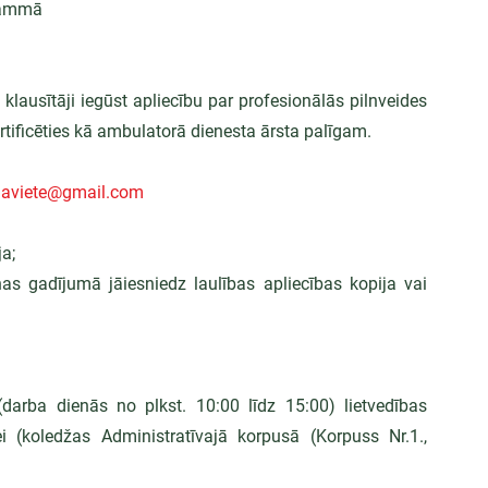
grammā
ausītāji iegūst apliecību par profesionālās pilnveides 
rtificēties kā ambulatorā dienesta ārsta palīgam.
slaviete@gmail.com
a;
s gadījumā jāiesniedz laulības apliecības kopija vai 
arba dienās no plkst. 10:00 līdz 15:00) lietvedības 
i (koledžas Administratīvajā korpusā (Korpuss Nr.1., 