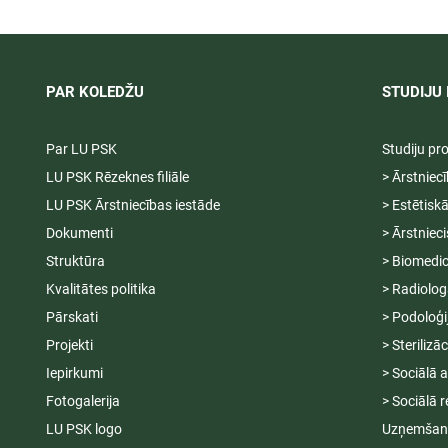
ārstniecības iestādē,
04.-20.08.2
12.09.2026.
PAR KOLEDŽU
STUDIJU 
Par LU PSK
Studiju p
LU PSK Rēzeknes filiāle
> Ārstniec
LU PSK Ārstniecības iestāde
> Estētisk
Dokumenti
> Ārstniec
Struktūra
> Biomedic
Kvalitātes politika
> Radiolog
Pārskati
> Podoloģi
Projekti
> Sterilizā
Iepirkumi
> Sociālā 
Fotogalerija
> Sociālā r
LU PSK logo
Uzņemšana