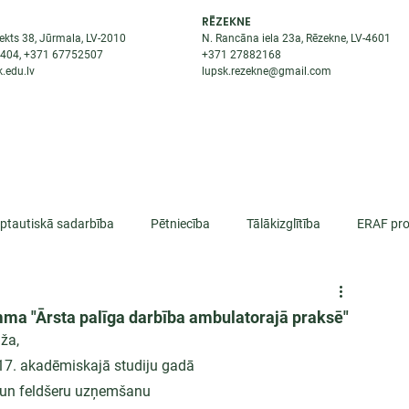
RĒZEKNE
ekts 38, Jūrmala, LV-2010
N. Rancāna iela 23a, Rēzekne, LV-4601
8404
, +371
67752507
+371
27882168
.edu.lv
lupsk.rezekne@gmail.com
ĒJAS
STUDENTIEM
STARPTAUTISKĀ SADARBĪBA
TĀTES
rptautiskā sadarbība
Pētniecība
Tālākizglītība
ERAF pro
lifikācija
amma "Ārsta palīga darbība ambulatorajā praksē"
dža,
17. akadēmiskajā studiju gadā
u un feldšeru uzņemšanu