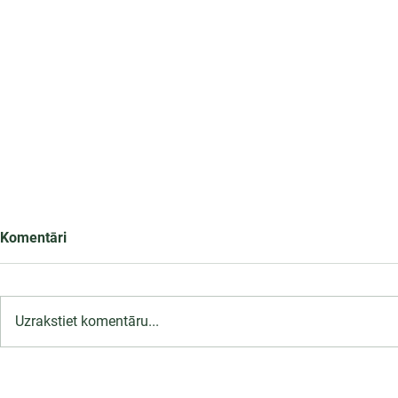
Komentāri
Uzrakstiet komentāru...
Infekciju kontroles un
LU PSK uzņ
profilakses pasākumi
2026/2027 t