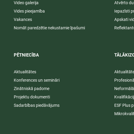
Video galerija
Atvērto du
Vides pieejamība
Iepazīsti p
Vakances
Apskati vi
Nomāt paredzētie nekustamie īpašumi
Reflektant
PĒTNIECĪBA
TĀLĀKIZG
Aktualitātes
Aktualitāt
Konferences un semināri
Profesion
Zinātniskā padome
Neformālā
Projektu dokumenti
Kvalifikāc
Sadarbības piedāvājums
ESF Plus p
Mikrokvali