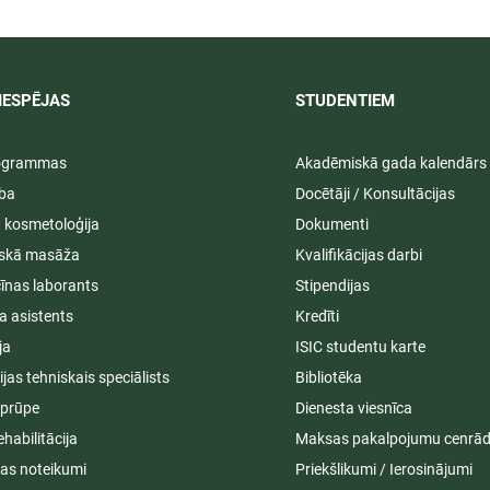
026.
22.10.2026.
IESPĒJAS
STUDENTIEM​
rogrammas
Akadēmiskā gada kalendārs
ība
Docētāji / Konsultācijas
ā kosmetoloģija
Dokumenti
iskā masāža
Kvalifikācijas darbi
īnas laborants
Stipendijas
a asistents
Kredīti
ja
ISIC studentu karte
cijas tehniskais speciālists
Bibliotēka
aprūpe
Dienesta viesnīca
ehabilitācija
Maksas pakalpojumu cenrād
s noteikumi
Priekšlikumi / Ierosinājumi