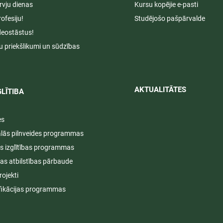
rvju dienas
Kursu kopējie e-pasti
rofesiju!
Studējošo pašpārvalde
deostāstus!
u priekšlikumi un sūdzības
AKTUALITĀTES​​
LĪTIBA
es
ālās pilnveides programmas
s izglītības programmas
ijas atbilstības pārbaude
rojekti
fikācijas programmas