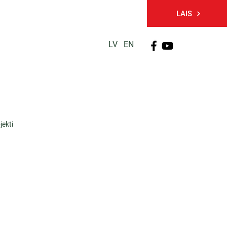
LAIS
LV
EN
PĒTNIECĪBA
TĀLĀKIZGLĪTĪBA
KONTAKTI
jekti