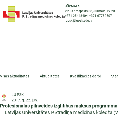
JŪRMALA
Vidus prospekts 38, Jūrmala, LV-201
+371 25448404
, +371
67752507
lupsk@lupsk.edu.lv
PAR KOLEDŽU
ST
STARPTAUTISKĀ SADARBĪBA
AKTUALITĀTES
Visas aktualitātes
Aktualitātes
Kvalifikācijas darbi
Sta
LU PSK
ESF projekti
Iepazīsti profesiju
Dažādas
Mikrokva
2017. g. 22. jūn.
Profesionālās pilnveides izglītības maksas programma 
Latvijas Universitātes P.Stradiņa medicīnas koledža (V