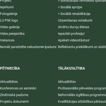
Projekti
> Sterilizācijas tehniskais speciāl
Iepirkumi
> Sociālā aprūpe
Fotogalerija
> Sociālā rehabilitācija
LU PSK logo
Uzņemšanas noteikumi
Video galerija
Atvērto durvju dienas
Vides pieejamība
Iepazīsti profesiju!
Vakances
Apskati videostāstus!
Nomāt paredzētie nekustamie īpašumi
Reflektantu priekšlikumi un sūdz
PĒTNIECĪBA
TĀLĀKIZGLĪTIBA
Aktualitātes
Aktualitātes
Konferences un semināri
Profesionālās pilnveides progr
Zinātniskā padome
Neformālās izglītības programm
Projektu dokumenti
Kvalifikācijas atbilstības pārbau