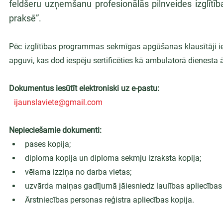
feldšeru uzņemšanu profesionālās pilnveides izglīt
praksē”.
Pēc izglītības programmas sekmīgas apgūšanas klausītāji ie
apguvi, kas dod iespēju sertificēties kā ambulatorā dienesta 
Dokumentus iesūtīt elektroniski uz e-pastu:
ijaunslaviete@gmail.com
Nepieciešamie dokumenti:
pases kopija;
diploma kopija un diploma sekmju izraksta kopija;
vēlama izziņa no darba vietas;
uzvārda maiņas gadījumā jāiesniedz laulības apliecības 
Ārstniecības personas reģistra apliecības kopija.