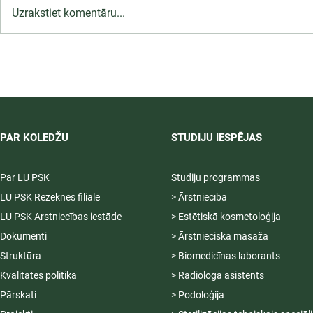
Uzrakstiet komentāru...
Infekciju kontroles un
profilakses pasākumi
ārstniecības iestādē,
12.09.2026.
PAR KOLEDŽU
STUDIJU IESPĒJAS
Par LU PSK
Studiju programmas
LU PSK Rēzeknes filiāle
> Ārstniecība
LU PSK Ārstniecības iestāde
> Estētiskā kosmetoloģija
Dokumenti
> Ārstnieciskā masāža
Struktūra
> Biomedicīnas laborants
Kvalitātes politika
> Radiologa asistents
Pārskati
> Podoloģija