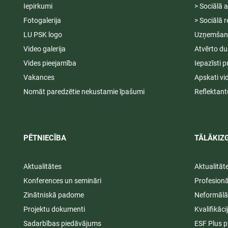
Iepirkumi
> Sociālā 
Fotogalerija
> Sociālā r
LU PSK logo
Uzņemšana
Video galerija
Atvērto du
Vides pieejamība
Iepazīsti p
Vakances
Apskati vi
Nomāt paredzētie nekustamie īpašumi
Reflektant
PĒTNIECĪBA
TĀLĀKIZG
Aktualitātes
Aktualitāt
Konferences un semināri
Profesion
Zinātniskā padome
Neformālā
Projektu dokumenti
Kvalifikāc
Sadarbības piedāvājums
ESF Plus p