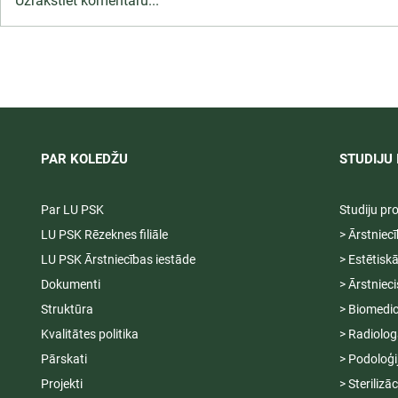
Uzrakstiet komentāru...
LU PSK uzņemšana
Ārsta palīga
2026/2027 tiek pagarināta,
ambulatoraj
04.-20.08.2026.
2027
PAR KOLEDŽU
STUDIJU 
Par LU PSK
Studiju p
LU PSK Rēzeknes filiāle
> Ārstniec
LU PSK Ārstniecības iestāde
> Estētisk
Dokumenti
> Ārstniec
Struktūra
> Biomedic
Kvalitātes politika
> Radiolog
Pārskati
> Podoloģi
Projekti
> Sterilizā