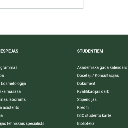
 darbība
Svinīgos pasākumos aizvad
ā praksē 2026/
LU PSK vasaras izlaidumi
2025/2026
IESPĒJAS
STUDENTIEM​
rogrammas
Akadēmiskā gada kalendārs
ība
Docētāji / Konsultācijas
ā kosmetoloģija
Dokumenti
iskā masāža
Kvalifikācijas darbi
īnas laborants
Stipendijas
a asistents
Kredīti
ja
ISIC studentu karte
cijas tehniskais speciālists
Bibliotēka