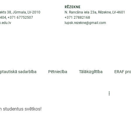
RĒZEKNE
ekts 38, Jūrmala, LV-2010
N. Rancāna iela 23a, Rēzekne, LV-4601
8404
, +371
67752507
+371
27882168
.edu.lv
lupsk.rezekne@gmail.com
ĒJAS
STUDENTIEM
STARPTAUTISKĀ SADARBĪBA
TĀTES
rptautiskā sadarbība
Pētniecība
Tālākizglītība
ERAF pro
lifikācija
n studentus svētkos!