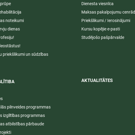
aprūpe
Dienesta viesnīca
ehabilitācija
Maksas pakalpojumu cenrād
s noteikumi
Priekšlikumi / Ierosinājumi
rvju dienas
Kursu kopējie e-pasti
rofesiju!
Studējošo pašpārvalde
deostāstus!
u priekšlikumi un sūdzības
AKTUALITĀTES​​
LĪTIBA
es
ālās pilnveides programmas
s izglītības programmas
ijas atbilstības pārbaude
rojekti