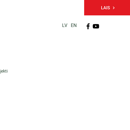
LAIS
LV
EN
PĒTNIECĪBA
TĀLĀKIZGLĪTĪBA
KONTAKTI
jekti