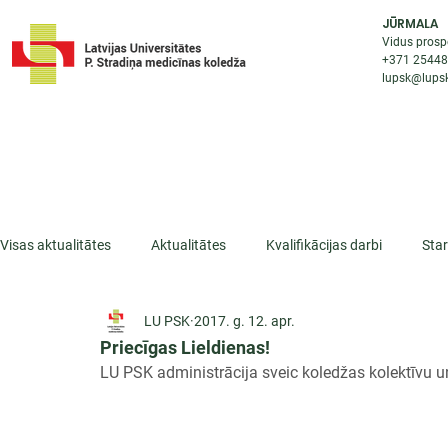
JŪRMALA
Vidus prosp
+371 2544
lupsk@lupsk
PAR KOLEDŽU
STUDIJU IESP
AKTUALI
Visas aktualitātes
Aktualitātes
Kvalifikācijas darbi
Sta
LU PSK
2017. g. 12. apr.
ESF projekti
Iepazīsti profesiju
Dažādas
Mikrokva
Priecīgas Lieldienas!
LU PSK administrācija sveic koledžas kolektīvu u