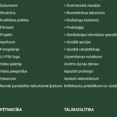
Dokumenti
> Ārstnieciskā masāža
Struktūra
> Biomedicīnas laborants
Kvalitātes politika
> Radiologa asistents
Pārskati
> Podoloģija
Projekti
> Sterilizācijas tehniskais speciāl
Iepirkumi
> Sociālā aprūpe
Fotogalerija
> Sociālā rehabilitācija
LU PSK logo
Uzņemšanas noteikumi
Video galerija
Atvērto durvju dienas
Vides pieejamība
Iepazīsti profesiju!
Vakances
Apskati videostāstus!
Nomāt paredzētie nekustamie īpašumi
Reflektantu priekšlikumi un sūdz
PĒTNIECĪBA
TĀLĀKIZGLĪTIBA