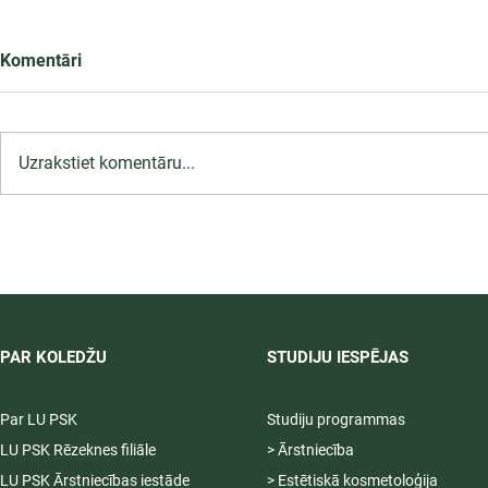
Komentāri
Uzrakstiet komentāru...
LU PSK uzņemšana
2026/2027 tiek pagarināta,
04.-20.08.2026.
PAR KOLEDŽU
STUDIJU IESPĒJAS
Par LU PSK
Studiju programmas
LU PSK Rēzeknes filiāle
> Ārstniecība
LU PSK Ārstniecības iestāde
> Estētiskā kosmetoloģija