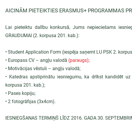
AICINĀM PIETEIKTIES ERASMUS+ PROGRAMMAS PRA
Lai pieteiktu dalību konkursā, Jums nepieciešams iesni
GRAUDUMAI (2. korpusa 201. kab.):
• Student Application Form (iespēja saņemt LU PSK 2. korpus
• Europass CV – angļu valodā 
(paraugs)
;
• Motivācijas vēstuli – angļu valodā;
• Katedras apstiprinātu iesniegumu, ka drīkst kandidēt uz
korpusa 201. kab.);
• Pases kopiju;
• 2 fotogrāfijas (3x4cm).
IESNIEGŠANAS TERMIŅŠ LĪDZ 2016. GADA 30. SEPTEMBRIM