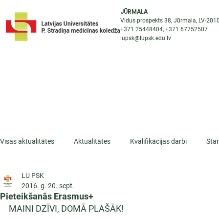
JŪRMALA
Vidus prospekts 38, Jūrmala, LV-201
+371 25448404
, +371
67752507
lupsk@lupsk.edu.lv
PAR KOLEDŽU
ST
STARPTAUTISKĀ SADARBĪBA
AKTUALITĀTES
Visas aktualitātes
Aktualitātes
Kvalifikācijas darbi
Sta
LU PSK
ESF projekti
Iepazīsti profesiju
Dažādas
Mikrokva
2016. g. 20. sept.
Pieteikšanās Erasmus+
MAINI DZĪVI, DOMĀ PLAŠĀK!