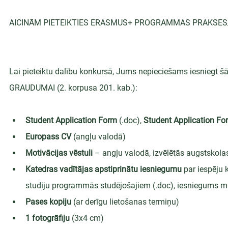
AICINĀM PIETEIKTIES ERASMUS+ PROGRAMMAS PRAKSES/
Lai pieteiktu dalību konkursā, Jums nepieciešams iesniegt 
GRAUDUMAI (2. korpusa 201. kab.):
Student Application Form
 (.doc), 
Student Application Fo
Europass CV
 (angļu valodā)
Motivācijas vēstuli
 – angļu valodā, izvēlētās augstskol
Katedras vadītājas apstiprinātu iesniegumu
 par iespēju
studiju programmās studējošajiem (.doc), iesniegums m
Pases kopiju
 (ar derīgu lietošanas termiņu)
1 fotogrāfiju
 (3x4 cm)