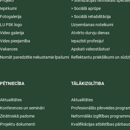
Projekti
> Sterilizācijas tehniskais speciāl
Iepirkumi
> Sociālā aprūpe
Fotogalerija
> Sociālā rehabilitācija
LU PSK logo
Uzņemšanas noteikumi
Video galerija
Atvērto durvju dienas
Vides pieejamība
Iepazīsti profesiju!
Vakances
Apskati videostāstus!
Nomāt paredzētie nekustamie īpašumi
Reflektantu priekšlikumi un sūdz
PĒTNIECĪBA
TĀLĀKIZGLĪTIBA
Aktualitātes
Aktualitātes
Konferences un semināri
Profesionālās pilnveides progr
Zinātniskā padome
Neformālās izglītības programm
Projektu dokumenti
Kvalifikācijas atbilstības pārbau