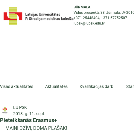
JŪRMALA
Vidus prospekts 38, Jūrmala, LV-201
+371 25448404
, +371
67752507
lupsk@lupsk.edu.lv
PAR KOLEDŽU
ST
STARPTAUTISKĀ SADARBĪBA
AKTUALITĀTES
Visas aktualitātes
Aktualitātes
Kvalifikācijas darbi
Sta
LU PSK
ESF projekti
Iepazīsti profesiju
Dažādas
Mikrokva
2018. g. 11. sept.
Pieteikšanās Erasmus+
MAINI DZĪVI, DOMĀ PLAŠĀK!