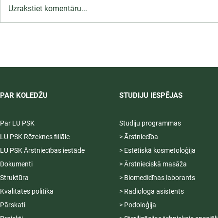
Uzrakstiet komentāru...
LU PSK īsteno Erasmus+ BIP
nedēļu jaunajiem
profesionāļiem Jūrmalā
PAR KOLEDŽU
STUDIJU IESPĒJAS
Par LU PSK
Studiju programmas
LU PSK Rēzeknes filiāle
> Ārstniecība
LU PSK Ārstniecības iestāde
> Estētiskā kosmetoloģija
Dokumenti
> Ārstnieciskā masāža
Struktūra
> Biomedicīnas laborants
Kvalitātes politika
> Radiologa asistents
Pārskati
> Podoloģija