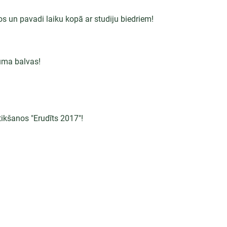
os un pavadi laiku kopā ar studiju biedriem!
guma balvas!
tikšanos "Erudīts 2017"!