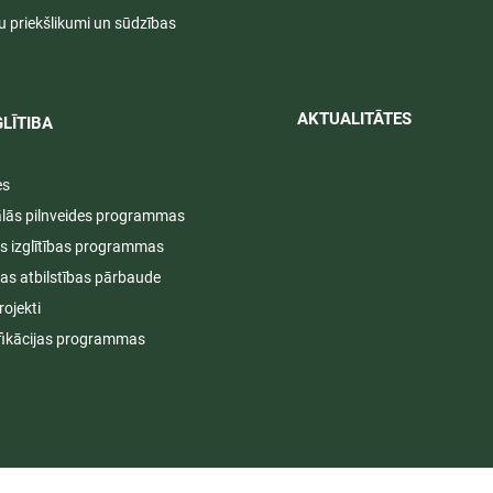
u priekšlikumi un sūdzības
AKTUALITĀTES​​
LĪTIBA
es
ālās pilnveides programmas
s izglītības programmas
ijas atbilstības pārbaude
rojekti
fikācijas programmas