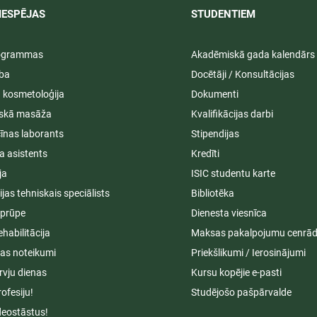
IESPĒJAS
STUDENTIEM​
rogrammas
Akadēmiskā gada kalendārs
ība
Docētāji / Konsultācijas
ā kosmetoloģija
Dokumenti
iskā masāža
Kvalifikācijas darbi
īnas laborants
Stipendijas
a asistents
Kredīti
ja
ISIC studentu karte
cijas tehniskais speciālists
Bibliotēka
aprūpe
Dienesta viesnīca
ehabilitācija
Maksas pakalpojumu cenrād
s noteikumi
Priekšlikumi / Ierosinājumi
rvju dienas
Kursu kopējie e-pasti
rofesiju!
Studējošo pašpārvalde
deostāstus!