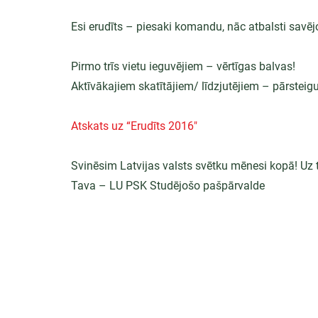
Esi erudīts – piesaki komandu, nāc atbalsti savēj
Pirmo trīs vietu ieguvējiem – vērtīgas balvas!
Aktīvākajiem skatītājiem/ līdzjutējiem – pārstei
Atskats uz “Erudīts 2016"
Svinēsim Latvijas valsts svētku mēnesi kopā! Uz 
Tava – LU PSK Studējošo pašpārvalde