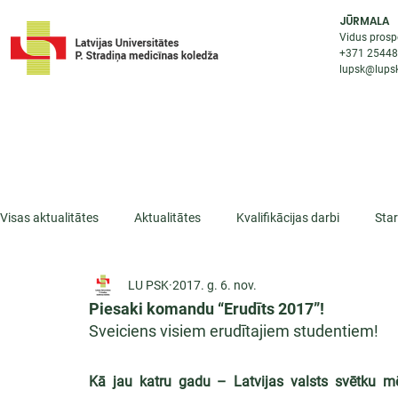
JŪRMALA
Vidus prosp
+371 2544
lupsk@lupsk
PAR KOLEDŽU
STUDIJU IESP
AKTUALI
Visas aktualitātes
Aktualitātes
Kvalifikācijas darbi
Sta
LU PSK
2017. g. 6. nov.
ESF projekti
Iepazīsti profesiju
Dažādas
Mikrokva
Piesaki komandu “Erudīts 2017”!
Sveiciens visiem erudītajiem studentiem!
Kā jau katru gadu – Latvijas valsts svētku m