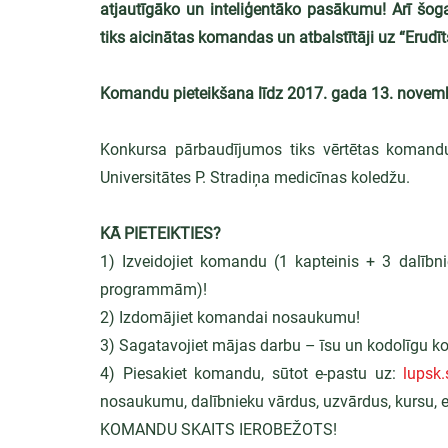
atjautīgāko un inteliģentāko pasākumu! Arī šoga
tiks aicinātas komandas un atbalstītāji uz “Erudī
Komandu pieteikšana līdz 2017. gada 13. novemb
Konkursa pārbaudījumos tiks vērtētas komandu
Universitātes P. Stradiņa medicīnas koledžu.
KĀ PIETEIKTIES?
1) Izveidojiet komandu (1 kapteinis + 3 dalībn
programmām)!
2) Izdomājiet komandai nosaukumu!
3) Sagatavojiet mājas darbu – īsu un kodolīgu ko
4) Piesakiet komandu, sūtot e-pastu uz: 
lupsk
nosaukumu, dalībnieku vārdus, uzvārdus, kursu, e-
KOMANDU SKAITS IEROBEŽOTS!