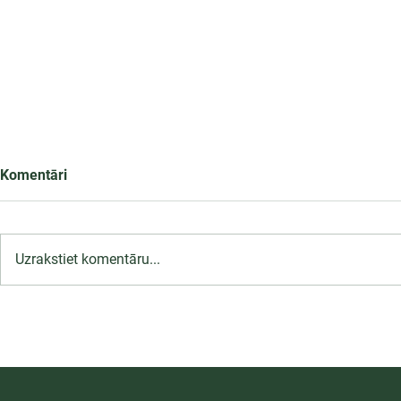
Komentāri
Uzrakstiet komentāru...
LU PSK uzņemšana
Ārsta palīga
2026/2027 tiek pagarināta,
ambulatoraj
04.-20.08.2026.
2027