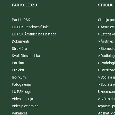
PAR KOLEDŽU
STUDIJU 
Par LU PSK
Studiju p
LU PSK Rēzeknes filiāle
> Ārstniec
LU PSK Ārstniecības iestāde
> Estētisk
Dokumenti
> Ārstniec
Struktūra
> Biomedic
Kvalitātes politika
> Radiolog
Pārskati
> Podoloģi
Projekti
> Sterilizā
Iepirkumi
> Sociālā 
Fotogalerija
> Sociālā r
LU PSK logo
Uzņemšana
Video galerija
Atvērto du
Vides pieejamība
Iepazīsti p
Vakances
Apskati vi