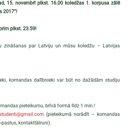
d, 15. novembrī plkst. 16.00 koledžas 1. korpusa zālē 
ts 2017”!
rim plkst. 23.59!
 zināšanas par Latviju un mūsu koledžu – Latvijas 
ieki, komandas dalībnieki var būt no dažādām studiju 
mandas pieteikumu, brīvā formā līdz 1 min.!
.studenti@gmail.com
 (pieteikumā norādīt – komandas 
pastus, kontakttālruni).