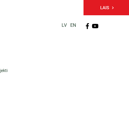
LAIS
LV
EN
PĒTNIECĪBA
TĀLĀKIZGLĪTĪBA
KONTAKTI
jekti