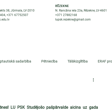
RĒZEKNE
ekts 38, Jūrmala, LV-2010
N. Rancāna iela 23a, Rēzekne, LV-4601
8404
, +371
67752507
+371
27882168
.edu.lv
lupsk.rezekne@gmail.com
ĒJAS
STUDENTIEM
STARPTAUTISKĀ SADARBĪBA
TĀTES
rptautiskā sadarbība
Pētniecība
Tālākizglītība
ERAF pro
lifikācija
ēnesī LU PSK Studējošo pašpārvalde aicina uz gada 