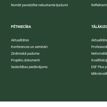
Nomāt paredzētie nekustamie īpašumi
Reflektant
PĒTNIECĪBA
TĀLĀKIZG
Aktualitātes
Aktualitāt
Konferences un semināri
Profesion
Zinātniskā padome
Neformālā
Projektu dokumenti
Kvalifikāc
Sadarbības piedāvājums
ESF Plus p
Mikrokvali