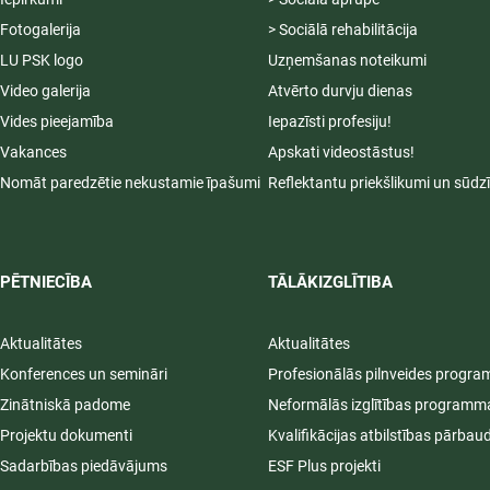
Fotogalerija
> Sociālā rehabilitācija
LU PSK logo
Uzņemšanas noteikumi
Video galerija
Atvērto durvju dienas
Vides pieejamība
Iepazīsti profesiju!
Vakances
Apskati videostāstus!
Nomāt paredzētie nekustamie īpašumi
Reflektantu priekšlikumi un sūdz
PĒTNIECĪBA
TĀLĀKIZGLĪTIBA
Aktualitātes
Aktualitātes
Konferences un semināri
Profesionālās pilnveides progr
Zinātniskā padome
Neformālās izglītības programm
Projektu dokumenti
Kvalifikācijas atbilstības pārbau
Sadarbības piedāvājums
ESF Plus projekti