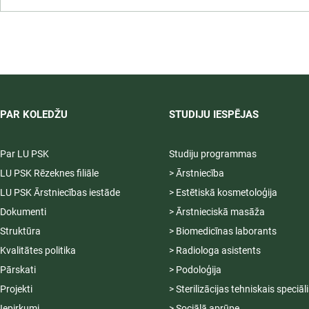
LU PSK uzņemšana
2026/2027 tiek pagarināta,
04.-20.08.2026.
PAR KOLEDŽU
STUDIJU IESPĒJAS
Par LU PSK
Studiju programmas
LU PSK Rēzeknes filiāle
> Ārstniecība
LU PSK Ārstniecības iestāde
> Estētiskā kosmetoloģija
Dokumenti
> Ārstnieciskā masāža
Struktūra
> Biomedicīnas laborants
Kvalitātes politika
> Radiologa asistents
Pārskati
> Podoloģija
Projekti
> Sterilizācijas tehniskais speciāl
Iepirkumi
> Sociālā aprūpe