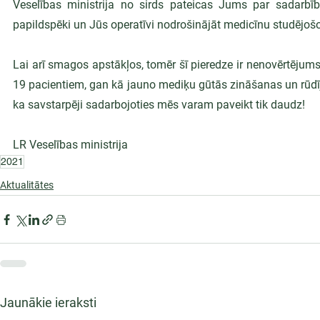
Veselības ministrija no sirds pateicas Jums par sadarbību 
papildspēki un Jūs operatīvi nodrošinājāt medicīnu studējošo 
Lai arī smagos apstākļos, tomēr šī pieredze ir nenovērtēju
19 pacientiem, gan kā jauno mediķu gūtās zināšanas un rūdī
ka savstarpēji sadarbojoties mēs varam paveikt tik daudz!
LR Veselības ministrija
2021
Aktualitātes
Jaunākie ieraksti