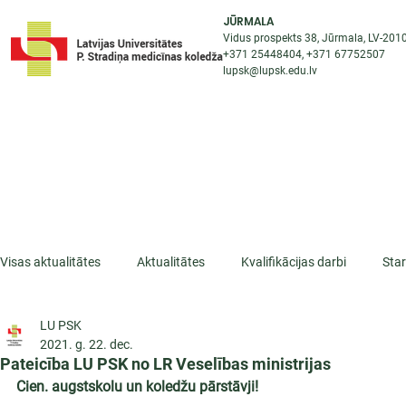
JŪRMALA
Vidus prospekts 38, Jūrmala, LV-201
+371 25448404
, +371
67752507
lupsk@lupsk.edu.lv
PAR KOLEDŽU
ST
STARPTAUTISKĀ SADARBĪBA
AKTUALITĀTES
Visas aktualitātes
Aktualitātes
Kvalifikācijas darbi
Sta
LU PSK
ESF projekti
Iepazīsti profesiju
Dažādas
Mikrokva
2021. g. 22. dec.
Pateicība LU PSK no LR Veselības ministrijas
Cien. augstskolu un koledžu pārstāvji!