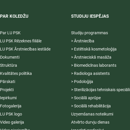
PAR KOLEDŽU
STUDIJU IESPĒJAS
Par LU PSK
Studiju programmas
LU PSK Rēzeknes filiāle
> Ārstniecība
LU PSK Ārstniecības iestāde
> Estētiskā kosmetoloģija
Dokumenti
> Ārstnieciskā masāža
Struktūra
> Biomedicīnas laborants
Kvalitātes politika
> Radiologa asistents
Pārskati
> Podoloģija
Projekti
> Sterilizācijas tehniskais speciāl
Iepirkumi
> Sociālā aprūpe
Fotogalerija
> Sociālā rehabilitācija
LU PSK logo
Uzņemšanas noteikumi
Video galerija
Atvērto durvju dienas