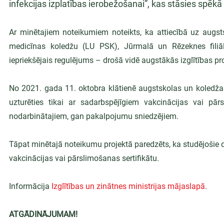
infekcijas izplatības ierobežošanai”, kas stāsies spēkā
Ar minētajiem noteikumiem noteikts, ka attiecībā uz augsts
medicīnas koledžu (LU PSK), Jūrmalā un Rēzeknes filiālē
iepriekšējais regulējums – drošā vidē augstākās izglītības pr
No 2021. gada 11. oktobra klātienē augstskolas un koledžas
uzturēties tikai ar sadarbspējīgiem vakcinācijas vai pār
nodarbinātajiem, gan pakalpojumu sniedzējiem.
Tāpat minētajā noteikumu projektā paredzēts, ka studējošie di
vakcinācijas vai pārslimošanas sertifikātu.
Informācija 
Izglītības un zinātnes ministrijas mājaslapā
.
ATGĀDINĀJUMAM!