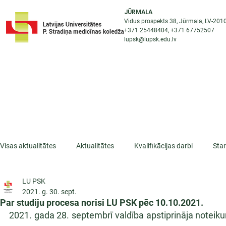
JŪRMALA
Vidus prospekts 38, Jūrmala, LV-201
+371 25448404
, +371
67752507
lupsk@lupsk.edu.lv
PAR KOLEDŽU
ST
STARPTAUTISKĀ SADARBĪBA
AKTUALITĀTES
Visas aktualitātes
Aktualitātes
Kvalifikācijas darbi
Sta
LU PSK
ESF projekti
Iepazīsti profesiju
Dažādas
Mikrokva
2021. g. 30. sept.
Par studiju procesa norisi LU PSK pēc 10.10.2021.
2021. gada 28. septembrī valdība apstiprināja noteik