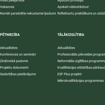
Vides pieejamība
Iepazīsti profesiju!
Vakances
Apskati videostāstus!
Nomāt paredzētie nekustamie īpašumi
Reflektantu priekšlikumi un sūdz
PĒTNIECĪBA
TĀLĀKIZGLĪTIBA
Aktualitātes
Aktualitātes
Konferences un semināri
Profesionālās pilnveides progr
Zinātniskā padome
Neformālās izglītības programm
Projektu dokumenti
Kvalifikācijas atbilstības pārbau
Sadarbības piedāvājums
ESF Plus projekti
Mikrokvalifikācijas programmas