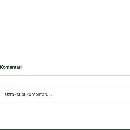
Komentāri
Uzrakstiet komentāru...
LU PSK uzņemšana
2026/2027 tiek pagarināta,
04.-20.08.2026.