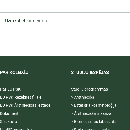
Uzrakstiet komentāru...
LU PSK uzņemšana
2026/2027 tiek pagarināta,
04.-20.08.2026.
PAR KOLEDŽU
STUDIJU IESPĒJAS
Par LU PSK
Studiju programmas
LU PSK Rēzeknes filiāle
> Ārstniecība
LU PSK Ārstniecības iestāde
> Estētiskā kosmetoloģija
Dokumenti
> Ārstnieciskā masāža
Struktūra
> Biomedicīnas laborants
Kvalitātes politika
> Radiologa asistents