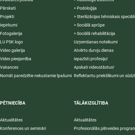
Pārskati
> Podoloģija
Projekti
> Sterilizācijas tehniskais speciāl
Iepirkumi
> Sociālā aprūpe
Fotogalerija
> Sociālā rehabilitācija
LU PSK logo
Uzņemšanas noteikumi
Video galerija
Atvērto durvju dienas
Vides pieejamība
Iepazīsti profesiju!
Vakances
Apskati videostāstus!
Nomāt paredzētie nekustamie īpašumi
Reflektantu priekšlikumi un sūdz
PĒTNIECĪBA
TĀLĀKIZGLĪTIBA
Aktualitātes
Aktualitātes
Konferences un semināri
Profesionālās pilnveides progr