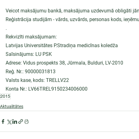
Veicot maksājumu bankā, maksājuma uzdevumā obligāti jāno
Reģistrācija studijām - vārds, uzvārds, personas kods, ieņē
.
Rekvizīti maksājumam:
Latvijas Universitātes P.Stradiņa medicīnas koledža
Saīsinājums: LU PSK
Adrese: Vidus prospekts 38, Jūrmala, Bulduri, LV-2010
Reģ. Nr.: 90000031813
Valsts kase, kods: TRELLV22
Konta Nr.: LV66TREL9150234006000
2015
Aktualitātes