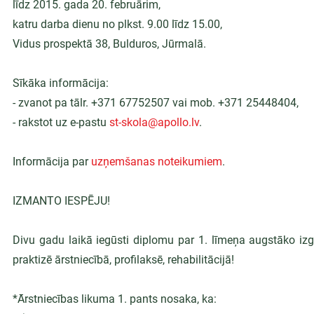
līdz 2015. gada 20. februārim,
katru darba dienu no plkst. 9.00 līdz 15.00,
Vidus prospektā 38, Bulduros, Jūrmalā.
Sīkāka informācija:
- zvanot pa tālr. +371 67752507 vai mob. +371 25448404,
- rakstot uz e-pastu 
st-skola@apollo.lv
.
Informācija par 
uzņemšanas noteikumiem
.
IZMANTO IESPĒJU!
Divu gadu laikā iegūsti diplomu par 1. līmeņa augstāko izglī
praktizē ārstniecībā, profilaksē, rehabilitācijā!
*Ārstniecības likuma 1. pants nosaka, ka: