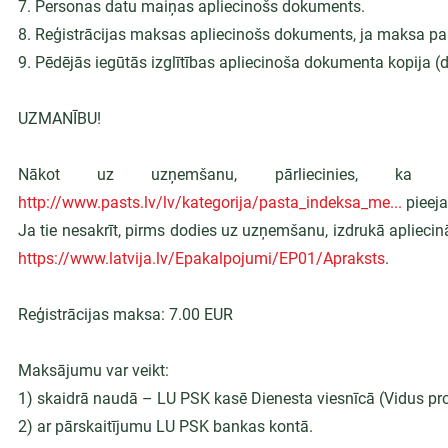
7. Personas datu maiņas apliecinošs dokuments.
8. Reģistrācijas maksas apliecinošs dokuments, ja maksa par 
9. Pēdējās iegūtās izglītības apliecinoša dokumenta kopija (d
UZMANĪBU!
http://www.pasts.lv/lv/kategorija/pasta_indeksa_me
...
 pieej
https://www.latvija.lv/Epakalpojumi/EP01/Apraksts
.
Reģistrācijas maksa: 7.00 EUR
Maksājumu var veikt:
1) skaidrā naudā – LU PSK kasē Dienesta viesnīcā (Vidus pro
2) ar pārskaitījumu LU PSK bankas kontā.