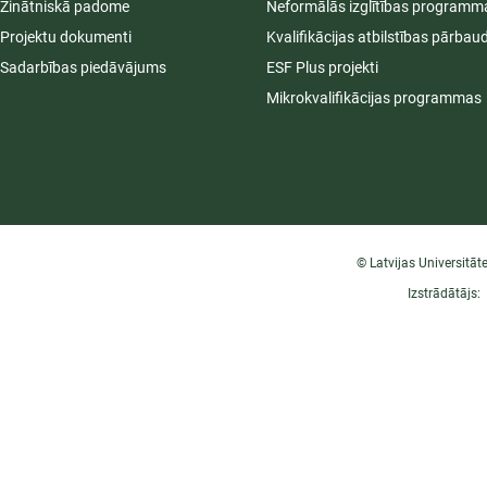
Zinātniskā padome
Neformālās izglītības programm
Projektu dokumenti
Kvalifikācijas atbilstības pārbau
Sadarbības piedāvājums
ESF Plus projekti
Mikrokvalifikācijas programmas
© Latvijas Universitāt
Izstrādātājs: