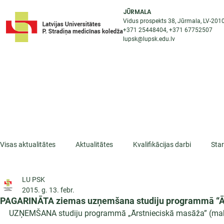
JŪRMALA
Vidus prospekts 38, Jūrmala, LV-201
+371 25448404
, +371
67752507
lupsk@lupsk.edu.lv
PAR KOLEDŽU
ST
STARPTAUTISKĀ SADARBĪBA
AKTUALITĀTES
Visas aktualitātes
Aktualitātes
Kvalifikācijas darbi
Sta
LU PSK
ESF projekti
Iepazīsti profesiju
Dažādas
Mikrokva
2015. g. 13. febr.
PAGARINĀTA ziemas uzņemšana studiju programmā “Ār
UZŅEMŠANA studiju programmā „Ārstnieciskā masāža” (mak