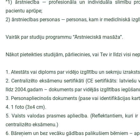
“1) ārstniecība — profesionāla un individuāla slimību prof
pacientu aprūpe;
2) ārstniecības personas — personas, kam ir medicīniskā izglī
Vairāk par studiju programmu “Ārstnieciskā masāža”.
Nākot pieteikties studijām, pārliecinies, vai Tev ir līdzi visi 
1. Atestāts vai diploms par vidējo izglītību un sekmju izraksts
2. Centralizēto eksāmenu sertifikāti (CE sertifikāts: latviešu
līdz 2004.gadam – dokuments par vidējās izglītības iegūšan
3. Personapliecinošs dokuments (pase vai identifikācijas kart
4. 1 foto (3x4 cm).
5. Valsts valodas prasmes apliecība. (Reflektantiem, kuri i
centralizēto eksāmenu.)
6. Bāreņiem un bez vecāku gādības palikušiem bērniem – apl