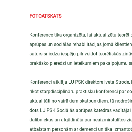
FOTOATSKATS
Konference tika organizēta, lai aktualizētu teorēt
aprūpes un sociālās rehabilitācijas jomā klient
saturs sniedza iespēju pilnveidot teorētiskās zinā
praktisko pieredzi un ieteikumiem pakalpojumu s
Konferenci atklāja LU PSK direktore Iveta Strode, 
rīkot starpdisciplināru praktisku konferenci par 
aktualitāti no vairākiem skatpunktiem, tā nodroši
dots LU PSK Sociālās aprūpes katedras vadītājai I
dalībniekus un atgādināja par neaizmirstulītes zie
atbalstam personām ar demenci un tika izmantots