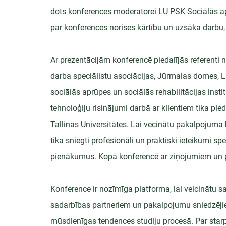
dots konferences moderatorei LU PSK Sociālās aprū
par konferences norises kārtību un uzsāka darbu, 
Ar prezentācijām konferencē piedalījās referenti n
darba speciālistu asociācijas, Jūrmalas domes, L
sociālās aprūpes un sociālās rehabilitācijas inst
tehnoloģiju risinājumi darbā ar klientiem tika p
Tallinas Universitātes. Lai vecinātu pakalpojuma k
tika sniegti profesionāli un praktiski ieteikumi sp
pienākumus. Kopā konferencē ar ziņojumiem un pr
Konference ir nozīmīga platforma, lai veicinātu 
sadarbības partneriem un pakalpojumu sniedzējiem 
mūsdienīgas tendences studiju procesā. Par starp