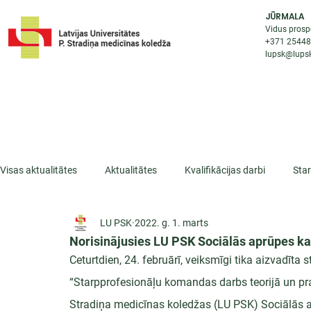
JŪRMALA
Vidus prosp
+371 2544
lupsk@lupsk
PAR KOLEDŽU
STUDIJU IESP
AKTUALI
Visas aktualitātes
Aktualitātes
Kvalifikācijas darbi
Sta
LU PSK
2022. g. 1. marts
ESF projekti
Iepazīsti profesiju
Dažādas
Mikrokva
Norisinājusies LU PSK Sociālās aprūpes k
Ceturtdien, 24. februārī, veiksmīgi tika aizvadīta s
“Starpprofesionāļu komandas darbs teorijā un prak
Stradiņa medicīnas koledžas (LU PSK) Sociālās a