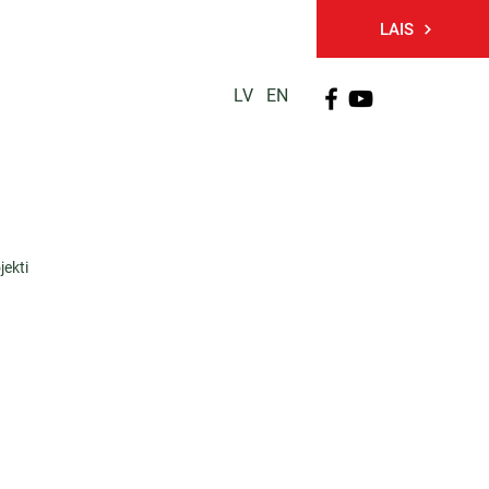
LAIS
LV
EN
PĒTNIECĪBA
TĀLĀKIZGLĪTĪBA
KONTAKTI
jekti