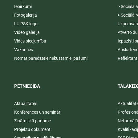
Iepirkumi
> Sociālā 
Fotogalerija
> Sociālā r
LU PSK logo
Uzņemšana
Video galerija
Atvērto du
Vides pieejamība
Iepazīsti p
Vakances
Apskati vi
Nomāt paredzētie nekustamie īpašumi
Reflektant
PĒTNIECĪBA
TĀLĀKIZG
Aktualitātes
Aktualitāt
Konferences un semināri
Profesion
Zinātniskā padome
Neformālā
Projektu dokumenti
Kvalifikāc