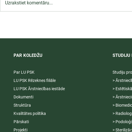
Uzrakstiet komentāru...
LU PSK uzņemšana
Ārsta palīga
2026/2027 tiek pagarināta,
ambulatoraj
04.-20.08.2026.
2027
PAR KOLEDŽU
STUDIJU 
Par LU PSK
Studiju p
LU PSK Rēzeknes filiāle
> Ārstniec
LU PSK Ārstniecības iestāde
> Estētisk
Dokumenti
> Ārstniec
Struktūra
> Biomedic
Kvalitātes politika
> Radiolog
Pārskati
> Podoloģi
Projekti
> Sterilizā