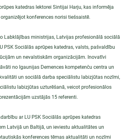
pes katedras lektorei Sintijai Harju, kas informēja 
organizējot konferences norisi tiešsaistē.
o Labklājības ministrijas, Latvijas profesionālā sociālā 
U PSK Sociālās aprūpes katedras, valsts, pašvaldību 
itūcijām un nevalstiskām organizācijām. Inovatīvi 
iedāvāti no Igaunijas Demences kompetenču centra un 
valitāti un sociālā darba speciālistu labizjūtas nozīmi, 
eciālistu labizjūtas uzturēšanā, veicot profesionālos 
ezentācijām uzstājās 15 referenti.
sadarbību ar LU PSK Sociālās aprūpes katedras 
Latvijā un Baltijā, un ieviestu aktualitātes un 
tautiskās konferences tēmas aktualitāti un nozīmi 