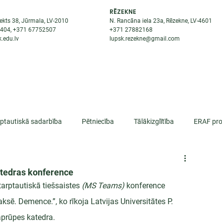
RĒZEKNE
ekts 38, Jūrmala, LV-2010
N. Rancāna iela 23a, Rēzekne, LV-4601
8404
, +371
67752507
+371
27882168
.edu.lv
lupsk.rezekne@gmail.com
ĒJAS
STUDENTIEM
STARPTAUTISKĀ SADARBĪBA
TĀTES
rptautiskā sadarbība
Pētniecība
Tālākizglītība
ERAF pro
lifikācija
atedras konference
tarptautiskā tiešsaistes 
(MS Teams)
 konference 
sē. Demence.”, ko rīkoja Latvijas Universitātes P. 
prūpes katedra.