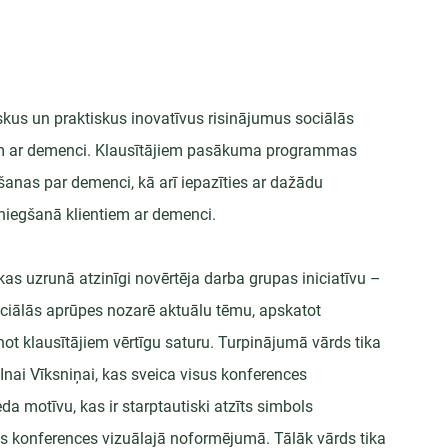
iskus un praktiskus inovatīvus risinājumus sociālās 
iem ar demenci. Klausītājiem pasākuma programmas 
šanas par demenci, kā arī iepazīties ar dažādu 
niegšanā klientiem ar demenci.
kas uzrunā atzinīgi novērtēja darba grupas iniciatīvu – 
sociālās aprūpes nozarē aktuālu tēmu, apskatot 
not klausītājiem vērtīgu saturu. Turpinājumā vārds tika 
nai Vīksniņai, kas sveica visus konferences 
da motīvu, kas ir starptautiski atzīts simbols 
 konferences vizuālajā noformējumā. Tālāk vārds tika 