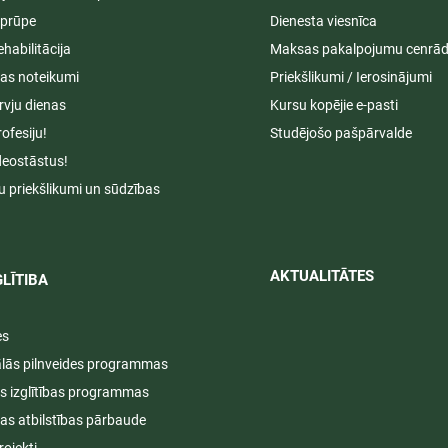
aprūpe
Dienesta viesnīca
ehabilitācija
Maksas pakalpojumu cenrād
s noteikumi
Priekšlikumi / Ierosinājumi
rvju dienas
Kursu kopējie e-pasti
rofesiju!
Studējošo pašpārvalde
deostāstus!
u priekšlikumi un sūdzības
AKTUALITĀTES​​
LĪTIBA
es
ālās pilnveides programmas
s izglītības programmas
ijas atbilstības pārbaude