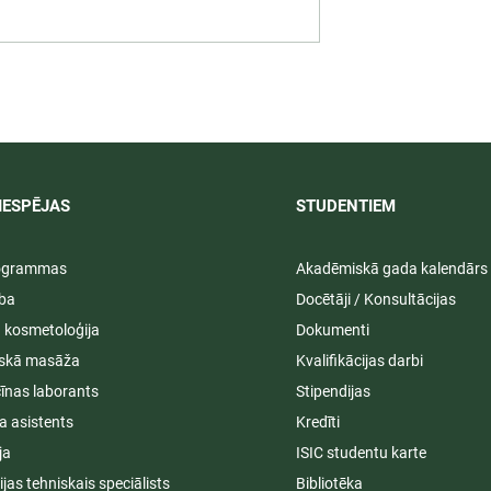
 darbība
Svinīgos pasākumos aizvad
ā praksē 2026/
LU PSK vasaras izlaidumi
2025/2026
IESPĒJAS
STUDENTIEM​
rogrammas
Akadēmiskā gada kalendārs
ība
Docētāji / Konsultācijas
ā kosmetoloģija
Dokumenti
iskā masāža
Kvalifikācijas darbi
īnas laborants
Stipendijas
a asistents
Kredīti
ja
ISIC studentu karte
cijas tehniskais speciālists
Bibliotēka