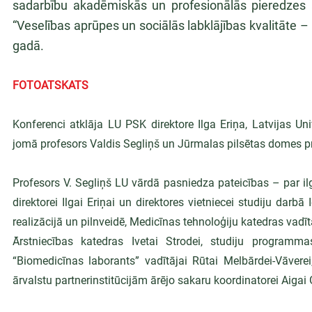
sadarbību akadēmiskās un profesionālās pieredzes a
“Veselības aprūpes un sociālās labklājības kvalitāte 
gadā.
FOTOATSKATS
Konferenci atklāja LU PSK direktore Ilga Eriņa, Latvijas Un
jomā profesors Valdis Segliņš un Jūrmalas pilsētas domes pr
Profesors V. Segliņš LU vārdā pasniedza pateicības – par i
direktorei Ilgai Eriņai un direktores vietniecei studiju darb
realizācijā un pilnveidē, Medicīnas tehnoloģiju katedras vadītā
Ārstniecības katedras Ivetai Strodei, studiju programma
“Biomedicīnas laborants” vadītājai Rūtai Melbārdei-Vāverei
ārvalstu partnerinstitūcijām ārējo sakaru koordinatorei Aiga