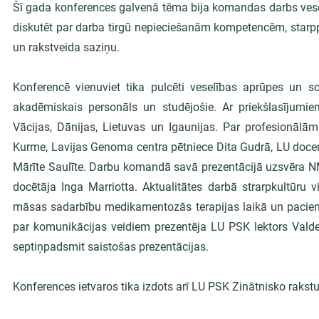
Šī gada konferences galvenā tēma bija komandas darbs veselī
diskutēt par darba tirgū nepieciešanām kompetencēm, starpp
un rakstveida saziņu.
Konferencē vienuviet tika pulcēti veselības aprūpes un soci
akadēmiskais personāls un studējošie. Ar priekšlasījumiem
Vācijas, Dānijas, Lietuvas un Igaunijas. Par profesionālām
Kurme, Lavijas Genoma centra pētniece Dita Gudrā, LU doce
Mārīte Saulīte. Darbu komandā savā prezentācijā uzsvēra NM
docētāja Inga Marriotta. Aktualitātes darbā strarpkultūru 
māsas sadarbību medikamentozās terapijas laikā un pacienta
par komunikācijas veidiem prezentēja LU PSK lektors Valde
septiņpadsmit saistošas prezentācijas.
Konferences ietvaros tika izdots arī LU PSK Zinātnisko rakst