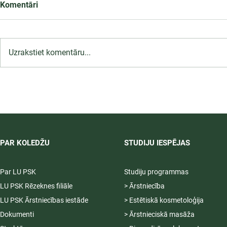
Komentāri
Uzrakstiet komentāru...
LU PSK uzņemšana
2026/2027 tiek pagarināta,
04.-20.08.2026.
PAR KOLEDŽU
STUDIJU IESPĒJAS
Par LU PSK
Studiju programmas
LU PSK Rēzeknes filiāle
> Ārstniecība
LU PSK Ārstniecības iestāde
> Estētiskā kosmetoloģija
Dokumenti
> Ārstnieciskā masāža