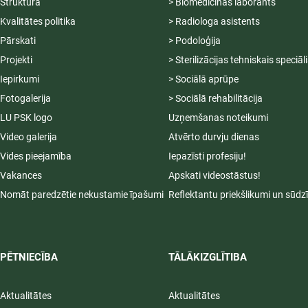
Struktūra
> Biomedicīnas laborants
Kvalitātes politika
> Radiologa asistents
Pārskati
> Podoloģija
Projekti
> Sterilizācijas tehniskais speciāl
Iepirkumi
> Sociālā aprūpe
Fotogalerija
> Sociālā rehabilitācija
LU PSK logo
Uzņemšanas noteikumi
Video galerija
Atvērto durvju dienas
Vides pieejamība
Iepazīsti profesiju!
Vakances
Apskati videostāstus!
Nomāt paredzētie nekustamie īpašumi
Reflektantu priekšlikumi un sūdz
PĒTNIECĪBA
TĀLĀKIZGLĪTIBA
Aktualitātes
Aktualitātes