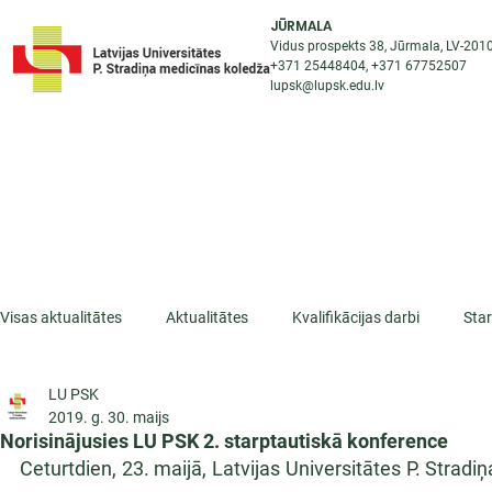
JŪRMALA
Vidus prospekts 38, Jūrmala, LV-201
+371 25448404
, +371
67752507
lupsk@lupsk.edu.lv
PAR KOLEDŽU
ST
STARPTAUTISKĀ SADARBĪBA
AKTUALITĀTES
Visas aktualitātes
Aktualitātes
Kvalifikācijas darbi
Sta
LU PSK
ESF projekti
Iepazīsti profesiju
Dažādas
Mikrokva
2019. g. 30. maijs
Norisinājusies LU PSK 2. starptautiskā konference
Ceturtdien, 23. maijā, Latvijas Universitātes P. Strad