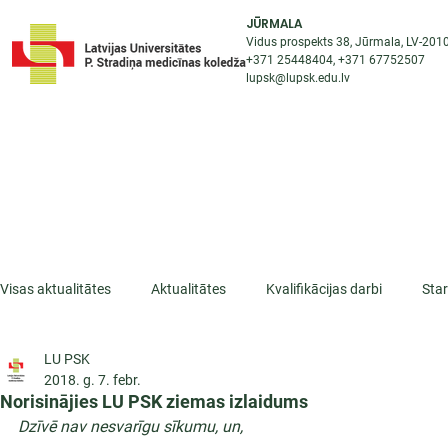
JŪRMALA
Vidus prospekts 38, Jūrmala, LV-201
+371 25448404
, +371
67752507
lupsk@lupsk.edu.lv
PAR KOLEDŽU
ST
STARPTAUTISKĀ SADARBĪBA
AKTUALITĀTES
Visas aktualitātes
Aktualitātes
Kvalifikācijas darbi
Sta
LU PSK
ESF projekti
Iepazīsti profesiju
Dažādas
Mikrokva
2018. g. 7. febr.
Norisinājies LU PSK ziemas izlaidums
Dzīvē nav nesvarīgu sīkumu, un, 