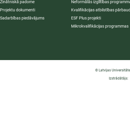
Zinātniskā padome
Neformālās izglītības programm
Projektu dokumenti
Kvalifikācijas atbilstības pārbau
Sadarbības piedāvājums
ESF Plus projekti
Mikrokvalifikācijas programmas
© Latvijas Universitāt
Izstrādātājs: