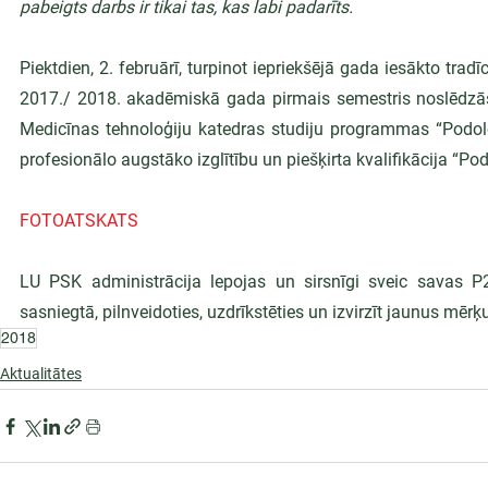
pabeigts darbs ir tikai tas, kas labi padarīts.
Piektdien, 2. februārī, turpinot iepriekšējā gada iesākto trad
2017./ 2018. akadēmiskā gada pirmais semestris noslēdzās 
Medicīnas tehnoloģiju katedras studiju programmas “Podoloģ
profesionālo augstāko izglītību un piešķirta kvalifikācija “Po
FOTOATSKATS
LU PSK administrācija lepojas un sirsnīgi sveic savas P
sasniegtā, pilnveidoties, uzdrīkstēties un izvirzīt jaunus mērķ
2018
Aktualitātes