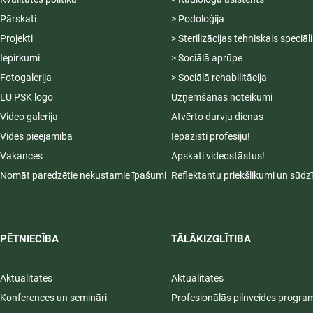
Pārskati
> Podoloģija
Projekti
> Sterilizācijas tehniskais speciāl
Iepirkumi
> Sociālā aprūpe
Fotogalerija
> Sociālā rehabilitācija
LU PSK logo
Uzņemšanas noteikumi
Video galerija
Atvērto durvju dienas
Vides pieejamība
Iepazīsti profesiju!
Vakances
Apskati videostāstus!
Nomāt paredzētie nekustamie īpašumi
Reflektantu priekšlikumi un sūdz
PĒTNIECĪBA
TĀLĀKIZGLĪTIBA
Aktualitātes
Aktualitātes
Konferences un semināri
Profesionālās pilnveides progr