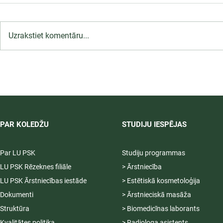
Uzrakstiet komentāru...
LU PSK uzņemšana
2026/2027 tiek pagarināta,
04.-20.08.2026.
PAR KOLEDŽU
STUDIJU IESPĒJAS
Par LU PSK
Studiju programmas
LU PSK Rēzeknes filiāle
> Ārstniecība
LU PSK Ārstniecības iestāde
> Estētiskā kosmetoloģija
Dokumenti
> Ārstnieciskā masāža
Struktūra
> Biomedicīnas laborants
Kvalitātes politika
> Radiologa asistents