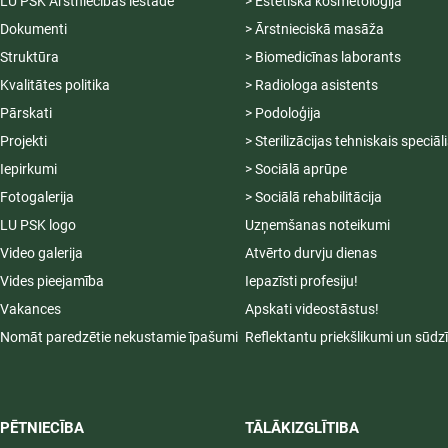
LU PSK Ārstniecības iestāde
> Estētiskā kosmetoloģija
Dokumenti
> Ārstnieciskā masāža
Struktūra
> Biomedicīnas laborants
Kvalitātes politika
> Radiologa asistents
Pārskati
> Podoloģija
Projekti
> Sterilizācijas tehniskais speciāl
Iepirkumi
> Sociālā aprūpe
Fotogalerija
> Sociālā rehabilitācija
LU PSK logo
Uzņemšanas noteikumi
Video galerija
Atvērto durvju dienas
Vides pieejamība
Iepazīsti profesiju!
Vakances
Apskati videostāstus!
Nomāt paredzētie nekustamie īpašumi
Reflektantu priekšlikumi un sūdz
PĒTNIECĪBA
TĀLĀKIZGLĪTIBA