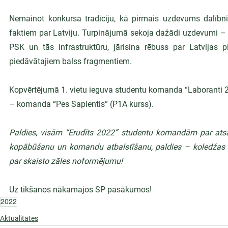
Nemainot konkursa tradīciju, kā pirmais uzdevums dalībni
faktiem par Latviju. Turpinājumā sekoja dažādi uzdevumi – j
PSK un tās infrastruktūru, jārisina rēbuss par Latvijas 
piedāvātajiem balss fragmentiem.
Kopvērtējumā 1. vietu ieguva studentu komanda “Laboranti 20
– komanda “Pes Sapientis” (P1A kurss).
Paldies, visām “Erudīts 2022” studentu komandām par atsau
kopābūšanu un komandu atbalstīšanu, paldies – koledžas
par skaisto zāles noformējumu!
Uz tikšanos nākamajos SP pasākumos!
2022
Aktualitātes