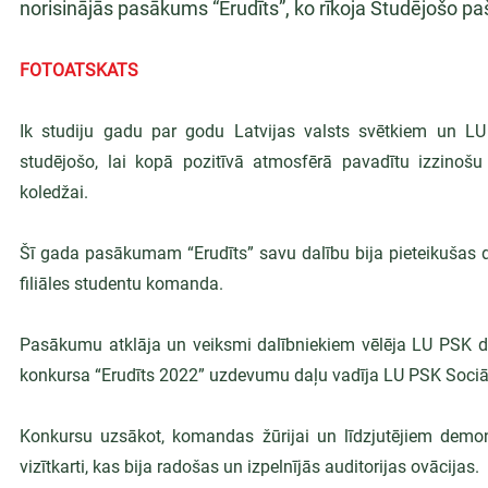
norisinājās pasākums “Erudīts”, ko rīkoja Studējošo p
FOTOATSKATS
Ik studiju gadu par godu Latvijas valsts svētkiem un L
studējošo, lai kopā pozitīvā atmosfērā pavadītu izzinošu 
koledžai.
Šī gada pasākumam “Erudīts” savu dalību bija pieteikušas 
filiāles studentu komanda.
Pasākumu atklāja un veiksmi dalībniekiem vēlēja LU PSK di
konkursa “Erudīts 2022” uzdevumu daļu vadīja LU PSK Sociāl
Konkursu uzsākot, komandas žūrijai un līdzjutējiem dem
vizītkarti, kas bija radošas un izpelnījās auditorijas ovācijas.