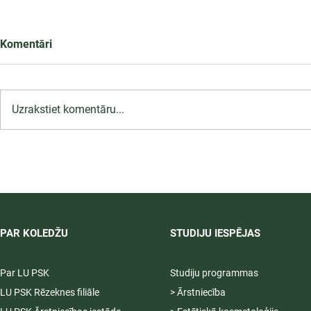
Komentāri
Uzrakstiet komentāru...
LU PSK uzņemšana
2026/2027 tiek pagarināta,
04.-20.08.2026.
PAR KOLEDŽU
STUDIJU IESPĒJAS
Par LU PSK
Studiju programmas
LU PSK Rēzeknes filiāle
> Ārstniecība