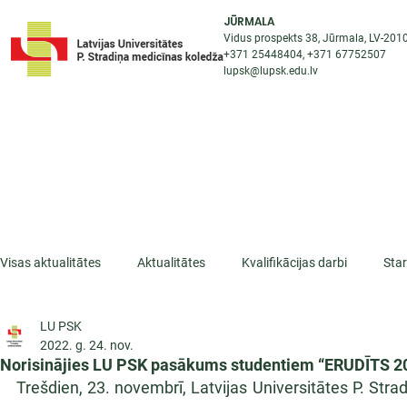
JŪRMALA
Vidus prospekts 38, Jūrmala, LV-201
+371 25448404
, +371
67752507
lupsk@lupsk.edu.lv
PAR KOLEDŽU
ST
STARPTAUTISKĀ SADARBĪBA
AKTUALITĀTES
Visas aktualitātes
Aktualitātes
Kvalifikācijas darbi
Sta
LU PSK
ESF projekti
Iepazīsti profesiju
Dažādas
Mikrokva
2022. g. 24. nov.
Norisinājies LU PSK pasākums studentiem “ERUDĪTS 2
Trešdien, 23. novembrī, Latvijas Universitātes P. Str