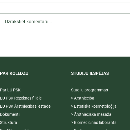
Uzrakstiet komentāru...
LU PSK uzņemšana
2026/2027 tiek pagarināta,
04.-20.08.2026.
PAR KOLEDŽU
STUDIJU IESPĒJAS
Par LU PSK
Studiju programmas
LU PSK Rēzeknes filiāle
> Ārstniecība
LU PSK Ārstniecības iestāde
> Estētiskā kosmetoloģija
Dokumenti
> Ārstnieciskā masāža
Struktūra
> Biomedicīnas laborants