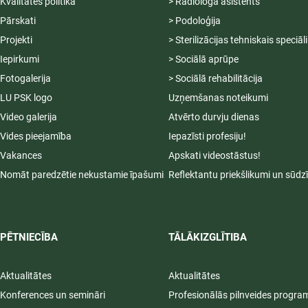
Kvalitātes politika
> Radiologa asistents
Pārskati
> Podoloģija
Projekti
> Sterilizācijas tehniskais speciāl
Iepirkumi
> Sociālā aprūpe
Fotogalerija
> Sociālā rehabilitācija
LU PSK logo
Uzņemšanas noteikumi
Video galerija
Atvērto durvju dienas
Vides pieejamība
Iepazīsti profesiju!
Vakances
Apskati videostāstus!
Nomāt paredzētie nekustamie īpašumi
Reflektantu priekšlikumi un sūdz
PĒTNIECĪBA
TĀLĀKIZGLĪTIBA
Aktualitātes
Aktualitātes
Konferences un semināri
Profesionālās pilnveides progr