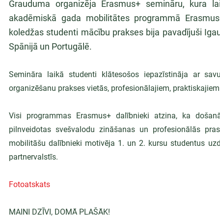
Grauduma organizēja Erasmus+ semināru, kura laik
akadēmiskā gada mobilitātes programmā Erasmus+ i
koledžas studenti mācību prakses bija pavadījuši Igaunijā,
Spānijā un Portugālē.
Semināra laikā studenti klātesošos iepazīstināja ar sav
organizēšanu prakses vietās, profesionālajiem, praktiskajie
Visi programmas Erasmus+ dalībnieki atzina, ka došanās 
pilnveidotas svešvalodu zināšanas un profesionālās prasme
mobilitāšu dalībnieki motivēja 1. un 2. kursu studentus uz
partnervalstīs.
Fotoatskats
MAINI DZĪVI, DOMĀ PLAŠĀK!