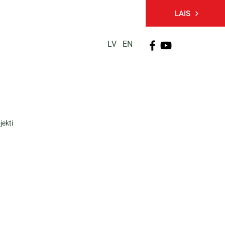
LAIS
LV
EN
PĒTNIECĪBA
TĀLĀKIZGLĪTĪBA
KONTAKTI
jekti