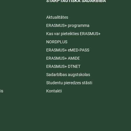
STARPTAUTISKĀ SADARBĪBA​
Aktualitātes
ERASMUS+ programma
Kas var pieteikties ERASMUS+
NORDPLUS
ERASMUS+ eMED-PASS
ERASMUS+ AMiDE
ERASMUS+ DTNET
Sadarbības augstskolas
Studentu pieredzes stāsti
is
Kontakti