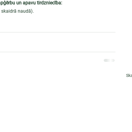
apģērbu un apavu tirdzniecība:
i skaidrā naudā).
Ska