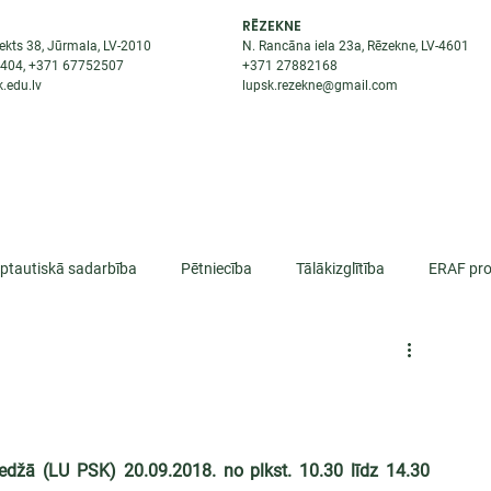
RĒZEKNE
ekts 38, Jūrmala, LV-2010
N. Rancāna iela 23a, Rēzekne, LV-4601
8404
, +371
67752507
+371
27882168
.edu.lv
lupsk.rezekne@gmail.com
ĒJAS
STUDENTIEM
STARPTAUTISKĀ SADARBĪBA
TĀTES
rptautiskā sadarbība
Pētniecība
Tālākizglītība
ERAF pro
lifikācija
ledžā (LU PSK) 20.09.2018. no plkst. 10.30 līdz 14.30 