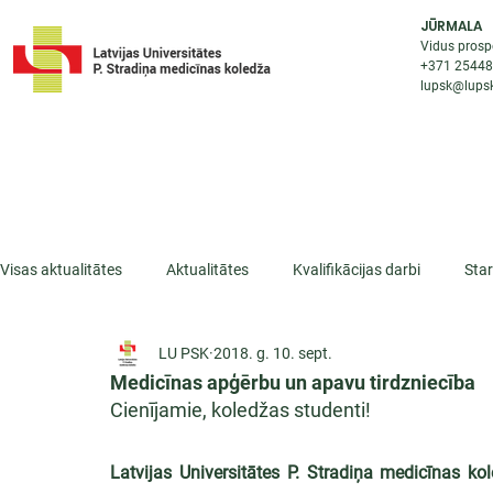
JŪRMALA
Vidus prosp
+371 2544
lupsk@lupsk
PAR KOLEDŽU
STUDIJU IESP
AKTUALI
Visas aktualitātes
Aktualitātes
Kvalifikācijas darbi
Sta
LU PSK
2018. g. 10. sept.
ESF projekti
Iepazīsti profesiju
Dažādas
Mikrokva
Medicīnas apģērbu un apavu tirdzniecība
Cienījamie, koledžas studenti!
Latvijas Universitātes P. Stradiņa medicīnas ko