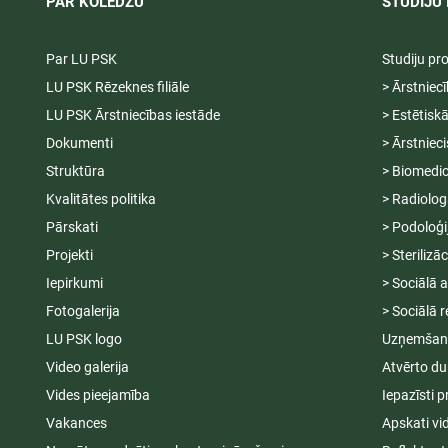
PAR KOLEDŽU
STUDIJU 
Par LU PSK
Studiju p
LU PSK Rēzeknes filiāle
> Ārstniec
LU PSK Ārstniecības iestāde
> Estētisk
Dokumenti
> Ārstniec
Struktūra
> Biomedic
Kvalitātes politika
> Radiolog
Pārskati
> Podoloģi
Projekti
> Sterilizā
Iepirkumi
> Sociālā 
Fotogalerija
> Sociālā r
LU PSK logo
Uzņemšana
Video galerija
Atvērto du
Vides pieejamība
Iepazīsti p
Vakances
Apskati vi