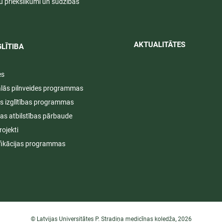
u priekšlikumi un sūdzības
AKTUALITĀTES​​
LĪTIBA
es
ālās pilnveides programmas
s izglītības programmas
ijas atbilstības pārbaude
rojekti
fikācijas programmas
© Latvijas Universitātes P. Stradiņa medicīnas koledža, 2026