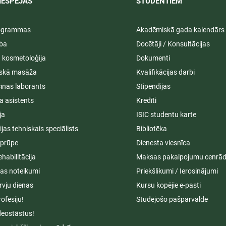
IESPĒJAS
STUDENTIEM​
rogrammas
Akadēmiskā gada kalendārs
ība
Docētāji / Konsultācijas
ā kosmetoloģija
Dokumenti
iskā masāža
Kvalifikācijas darbi
īnas laborants
Stipendijas
a asistents
Kredīti
ja
ISIC studentu karte
cijas tehniskais speciālists
Bibliotēka
aprūpe
Dienesta viesnīca
ehabilitācija
Maksas pakalpojumu cenrād
s noteikumi
Priekšlikumi / Ierosinājumi
rvju dienas
Kursu kopējie e-pasti
rofesiju!
Studējošo pašpārvalde
deostāstus!