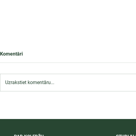
Komentāri
Uzrakstiet komentāru...
LU PSK uzņemšana
Ārsta palīga
2026/2027 tiek pagarināta,
ambulatoraj
04.-20.08.2026.
2027