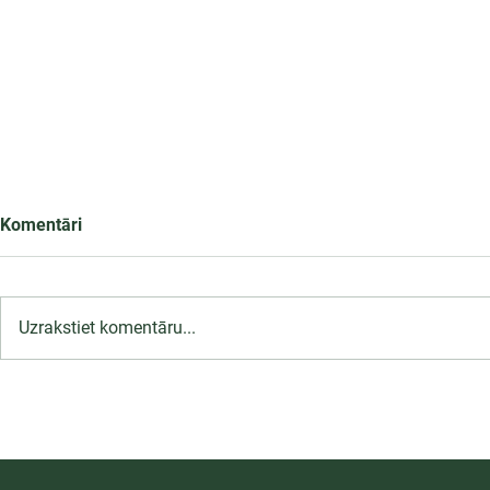
Komentāri
Uzrakstiet komentāru...
LU PSK uzņemšana
2026/2027 tiek pagarināta,
04.-20.08.2026.