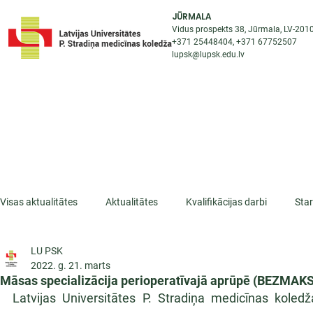
JŪRMALA
Vidus prospekts 38, Jūrmala, LV-201
+371 25448404
, +371
67752507
lupsk@lupsk.edu.lv
PAR KOLEDŽU
ST
STARPTAUTISKĀ SADARBĪBA
AKTUALITĀTES
Visas aktualitātes
Aktualitātes
Kvalifikācijas darbi
Sta
LU PSK
ESF projekti
Iepazīsti profesiju
Dažādas
Mikrokva
2022. g. 21. marts
Māsas specializācija perioperatīvajā aprūpē (BEZ
Latvijas Universitātes P. Stradiņa medicīnas koled