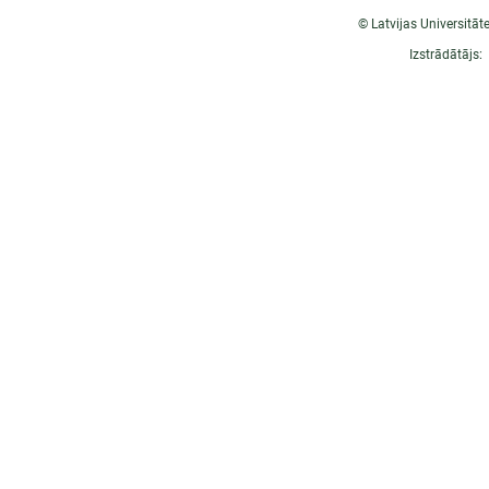
© Latvijas Universitāt
Izstrādātājs: