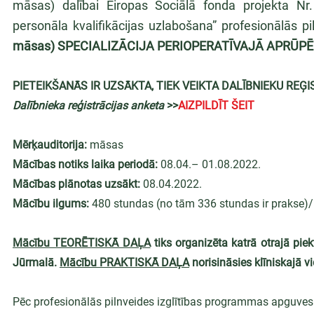
māsas) dalībai Eiropas Sociālā fonda projekta Nr. 
personāla kvalifikācijas uzlabošana” profesionālās p
māsas) SPECIALIZĀCIJA PERIOPERATĪVAJĀ APRŪPĒ 
PIETEIKŠANĀS IR UZSĀKTA, TIEK VEIKTA DALĪBNIEKU REĢI
Dalībnieka reģistrācijas anketa 
>>
AIZPILDĪT ŠEIT
Mērķauditorija:
 māsas
Mācības notiks laika periodā:
 08.04.– 01.08.2022.
Mācības plānotas uzsākt:
 08.04.2022.
Mācību ilgums:
 480 stundas (no tām 336 stundas ir prakse)
Mācību TEORĒTISKĀ DAĻA
 tiks organizēta katrā otrajā pie
Jūrmalā. 
Mācību PRAKTISKĀ DAĻA
 norisināsies klīniskajā v
Pēc profesionālās pilnveides izglītības programmas apguves d