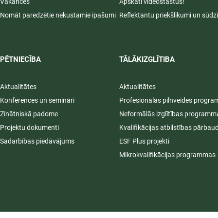
Vakances
Apskati videostāstus!
Nomāt paredzētie nekustamie īpašumi
Reflektantu priekšlikumi un sūdz
PĒTNIECĪBA
TĀLĀKIZGLĪTIBA
Aktualitātes
Aktualitātes
Konferences un semināri
Profesionālās pilnveides progr
Zinātniskā padome
Neformālās izglītības programm
Projektu dokumenti
Kvalifikācijas atbilstības pārbau
Sadarbības piedāvājums
ESF Plus projekti
Mikrokvalifikācijas programmas