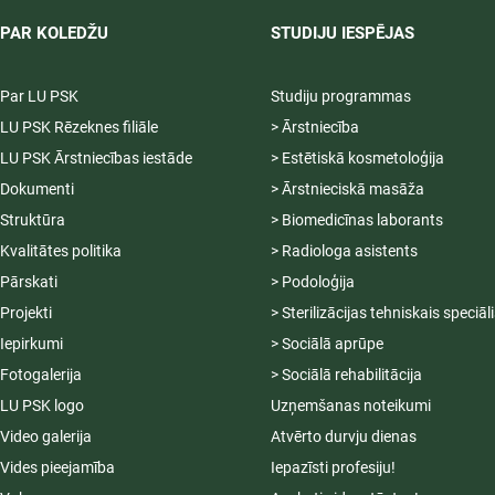
PAR KOLEDŽU
STUDIJU IESPĒJAS
Par LU PSK
Studiju programmas
LU PSK Rēzeknes filiāle
> Ārstniecība
LU PSK Ārstniecības iestāde
> Estētiskā kosmetoloģija
Dokumenti
> Ārstnieciskā masāža
Struktūra
> Biomedicīnas laborants
Kvalitātes politika
> Radiologa asistents
Pārskati
> Podoloģija
Projekti
> Sterilizācijas tehniskais speciāl
Iepirkumi
> Sociālā aprūpe
Fotogalerija
> Sociālā rehabilitācija
LU PSK logo
Uzņemšanas noteikumi
Video galerija
Atvērto durvju dienas
Vides pieejamība
Iepazīsti profesiju!