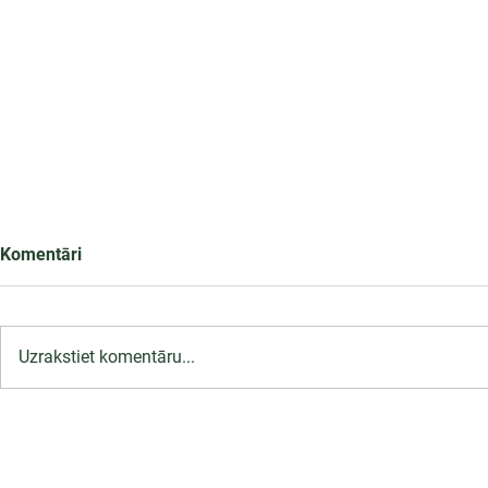
Komentāri
Uzrakstiet komentāru...
LU PSK uzņemšana
2026/2027 tiek pagarināta,
04.-20.08.2026.