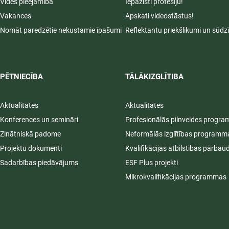
Vides pieejamība
Iepazīsti profesiju!
Vakances
Apskati videostāstus!
Nomāt paredzētie nekustamie īpašumi
Reflektantu priekšlikumi un sūdz
PĒTNIECĪBA
TĀLĀKIZGLĪTIBA
Aktualitātes
Aktualitātes
Konferences un semināri
Profesionālās pilnveides progr
Zinātniskā padome
Neformālās izglītības programm
Projektu dokumenti
Kvalifikācijas atbilstības pārbau
Sadarbības piedāvājums
ESF Plus projekti
Mikrokvalifikācijas programmas