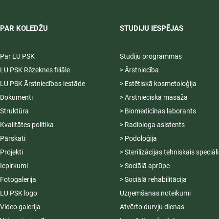
PAR KOLEDŽU
STUDIJU IESPĒJAS
Par LU PSK
Studiju programmas
LU PSK Rēzeknes filiāle
> Ārstniecība
LU PSK Ārstniecības iestāde
> Estētiskā kosmetoloģija
Dokumenti
> Ārstnieciskā masāža
Struktūra
> Biomedicīnas laborants
Kvalitātes politika
> Radiologa asistents
Pārskati
> Podoloģija
Projekti
> Sterilizācijas tehniskais speciāl
Iepirkumi
> Sociālā aprūpe
Fotogalerija
> Sociālā rehabilitācija
LU PSK logo
Uzņemšanas noteikumi
Video galerija
Atvērto durvju dienas