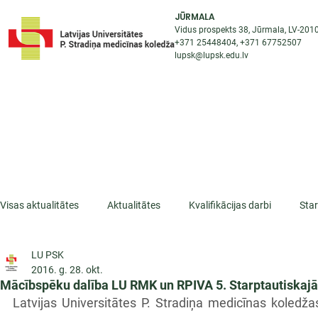
JŪRMALA
Vidus prospekts 38, Jūrmala, LV-201
+371 25448404
, +371
67752507
lupsk@lupsk.edu.lv
PAR KOLEDŽU
ST
STARPTAUTISKĀ SADARBĪBA
AKTUALITĀTES
Visas aktualitātes
Aktualitātes
Kvalifikācijas darbi
Sta
LU PSK
ESF projekti
Iepazīsti profesiju
Dažādas
Mikrokva
2016. g. 28. okt.
Mācībspēku dalība LU RMK un RPIVA 5. Starptautiskajā
Latvijas Universitātes P. Stradiņa medicīnas koledž