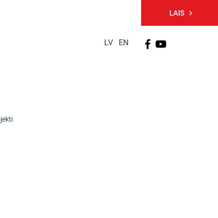
LAIS
LV
EN
PĒTNIECĪBA
TĀLĀKIZGLĪTĪBA
KONTAKTI
jekti