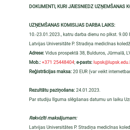
DOKUMENTI, KURI JĀIESNIEDZ UZŅEMŠANAS K
UZŅEMŠANAS KOMISIJAS DARBA LAIKS:
10.-23.01.2023., katru darba dienu no plkst. 9.00 
Latvijas Universitāte P. Stradiņa medicīnas koled
Adrese:
 Vidus prospektā 38, Bulduros, Jūrmalā, 
Mob.:
+371 25448404
; 
e-pasts:
lupsk@lupsk.edu.
Reģistrācijas maksa:
 20 EUR (var veikt internetb
Rezultātu paziņošana:
 24.01.2023.
Par studiju līguma slēgšanas datumu un laiku Uz
Rekvizīti maksājumam:
Latvijas Universitātes P. Stradiņa medicīnas kole