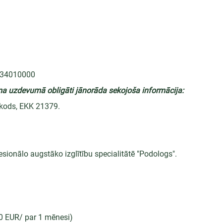
234010000
a uzdevumā obligāti jānorāda sekojoša informācija: 
 kods, EKK 21379.
esionālo augstāko izglītību specialitātē "Podologs".
00 EUR/ par 1 mēnesi)