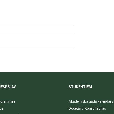
 darbība
Svinīgos pasākumos aizvad
ā praksē 2026/
LU PSK vasaras izlaidumi
2025/2026
IESPĒJAS
STUDENTIEM​
rogrammas
Akadēmiskā gada kalendārs
ība
Docētāji / Konsultācijas