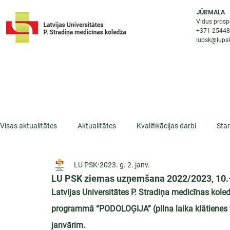
JŪRMALA
Vidus prosp
+371 2544
lupsk@lupsk
PAR KOLEDŽU
STUDIJU IESP
AKTUALI
Visas aktualitātes
Aktualitātes
Kvalifikācijas darbi
Sta
LU PSK
2023. g. 2. janv.
ESF projekti
Iepazīsti profesiju
Dažādas
Mikrokva
LU PSK ziemas uzņemšana 2022/2023, 10.
Latvijas Universitātes P. Stradiņa medicīnas kol
programmā “PODOLOĢIJA” (pilna laika klātienes v
janvārim.