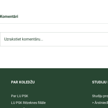
Komentāri
Uzrakstiet komentāru...
LU PSK uzņemšana
Ārsta palīga
2026/2027 tiek pagarināta,
ambulatoraj
04.-20.08.2026.
2027
PAR KOLEDŽU
STUDIJU 
Par LU PSK
Studiju p
LU PSK Rēzeknes filiāle
> Ārstniec