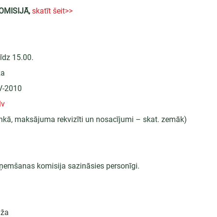
OMISIJĀ,
skatīt šeit>>
līdz 15.00.
ža
LV-2010
lv
ankā, maksājuma rekvizīti un nosacījumi – skat. zemāk)
ņemšanas komisija sazināsies personīgi.
dža