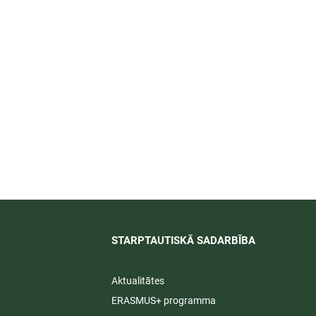
īti
STARPTAUTISKĀ SADARBĪBA​
Aktualitātes
ERASMUS+ programma