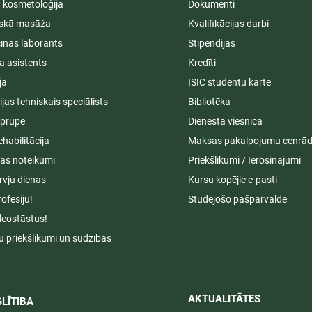
ā kosmetoloģija
Dokumenti
iskā masāža
Kvalifikācijas darbi
īnas laborants
Stipendijas
a asistents
Kredīti
ja
ISIC studentu karte
cijas tehniskais speciālists
Bibliotēka
aprūpe
Dienesta viesnīca
ehabilitācija
Maksas pakalpojumu cenrād
s noteikumi
Priekšlikumi / Ierosinājumi
rvju dienas
Kursu kopējie e-pasti
rofesiju!
Studējošo pašpārvalde
deostāstus!
u priekšlikumi un sūdzības
AKTUALITĀTES​​
LĪTIBA