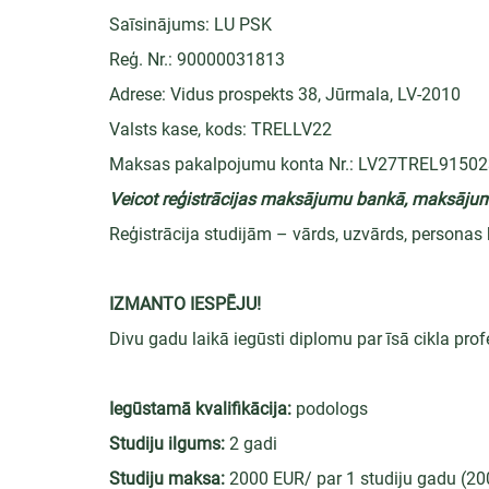
Saīsinājums: LU PSK
Reģ. Nr.: 90000031813
Adrese: Vidus prospekts 38, Jūrmala, LV-2010
Valsts kase, kods: TRELLV22
Maksas pakalpojumu konta Nr.: LV27TREL9150
Veicot reģistrācijas maksājumu bankā, maksājum
Reģistrācija studijām – vārds, uzvārds, personas
IZMANTO IESPĒJU!
Divu gadu laikā iegūsti diplomu par īsā cikla prof
Iegūstamā kvalifikācija:
 podologs
Studiju ilgums:
 2 gadi
Studiju maksa:
 2000 EUR/ par 1 studiju gadu (2