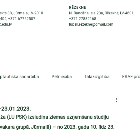
RĒZEKNE
ekts 38, Jūrmala, LV-2010
N. Rancāna iela 23a, Rēzekne, LV-4601
8404
, +371
67752507
+371
27882168
.edu.lv
lupsk.rezekne@gmail.com
ĒJAS
STUDENTIEM
STARPTAUTISKĀ SADARBĪBA
TĀTES
rptautiskā sadarbība
Pētniecība
Tālākizglītība
ERAF pro
lifikācija
-23.01.2023.
edža (LU PSK) izsludina ziemas uzņemšanu studiju 
akara grupā, Jūrmalā) – no 2023. gada 10. līdz 23. 