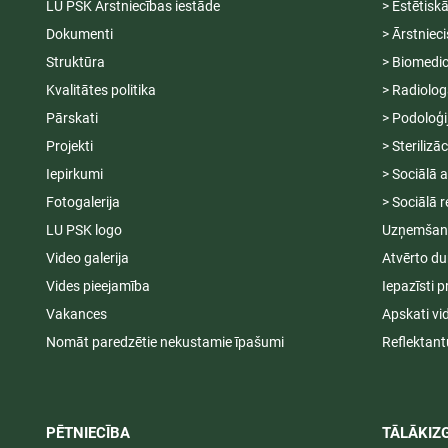
LU PSK Ārstniecības iestāde
> Estētisk
Dokumenti
> Ārstniec
Struktūra
> Biomedic
Kvalitātes politika
> Radiolog
Pārskati
> Podoloģi
Projekti
> Sterilizā
Iepirkumi
> Sociālā 
Fotogalerija
> Sociālā r
LU PSK logo
Uzņemšana
Video galerija
Atvērto du
Vides pieejamība
Iepazīsti p
Vakances
Apskati vi
Nomāt paredzētie nekustamie īpašumi
Reflektant
PĒTNIECĪBA
TĀLĀKIZG