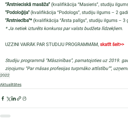
“Ārstnieciskā masāža”
 (kvalifikācija “Masieris”, studiju ilgu
"Podoloģija"
 (kvalifikācija “Podologs”, studiju ilgums – 2 gad
"Ārstniecība"*
 (kvalifikācija “Ārsta palīgs”, studiju ilgums – 
* Ja netiek izturēts konkurss par valsts budžeta līdzekļiem.
UZZINI VAIRĀK PAR STUDIJU PROGRAMMĀM, 
skatīt šeit>>
Studiju programmā “Māszinības”, pamatojoties uz 2019. gada
ziņojumu “Par māsas profesijas turpmāko attīstību””, uzņem
2022
Aktualitātes