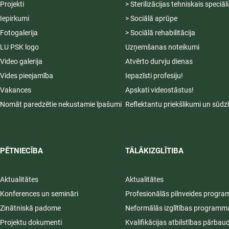
Projekti
> Sterilizācijas tehniskais speciāl
Iepirkumi
> Sociālā aprūpe
Fotogalerija
> Sociālā rehabilitācija
LU PSK logo
Uzņemšanas noteikumi
Video galerija
Atvērto durvju dienas
Vides pieejamība
Iepazīsti profesiju!
Vakances
Apskati videostāstus!
Nomāt paredzētie nekustamie īpašumi
Reflektantu priekšlikumi un sūdz
PĒTNIECĪBA
TĀLĀKIZGLĪTIBA
Aktualitātes
Aktualitātes
Konferences un semināri
Profesionālās pilnveides progr
Zinātniskā padome
Neformālās izglītības programm
Projektu dokumenti
Kvalifikācijas atbilstības pārbau