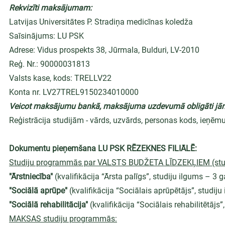
Rekvizīti maksājumam:
Latvijas Universitātes P. Stradiņa medicīnas koledža
Saīsinājums: LU PSK
Adrese: Vidus prospekts 38, Jūrmala, Bulduri, LV-2010
Reģ. Nr.: 90000031813
Valsts kase, kods: TRELLV22
Konta nr. LV27TREL9150234010000
Veicot maksājumu bankā, maksājuma uzdevumā obligāti jāno
Reģistrācija studijām - vārds, uzvārds, personas kods, ieņē
Dokumentu pieņemšana LU PSK RĒZEKNES FILIĀLĒ:
Studiju programmās par VALSTS BUDŽETA LĪDZEKĻIEM (studi
"Ārstniecība"
 (kvalifikācija “Ārsta palīgs”, studiju ilgums – 3 g
"Sociālā aprūpe"
 (kvalifikācija “Sociālais aprūpētājs”, studiju
"Sociālā rehabilitācija"
 (kvalifikācija “Sociālais rehabilitētājs
MAKSAS studiju programmās: