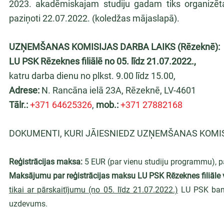
2023. akadēmiskajam studiju gadam tiks organizēta k
paziņoti 22.07.2022. (koledžas mājaslapā).
UZŅEMŠANAS KOMISIJAS DARBA LAIKS (Rēzeknē):
LU PSK Rēzeknes filiālē no 05. līdz 21.07.2022.,
katru darba dienu no plkst. 9.00 līdz 15.00,
Adrese:
 N. Rancāna ielā 23A, Rēzeknē, LV-4601
Tālr.:
+371 64625326
, 
mob.:
+371 27882168
DOKUMENTI, KURI JĀIESNIEDZ UZŅEMŠANAS KOMIS
Reģistrācijas maksa:
 5 EUR (par vienu studiju programmu), 
Maksājumu par reģistrācijas maksu LU PSK Rēzeknes filiāle v
tikai ar pārskaitījumu (no 05. līdz 21.07.2022.)
 LU PSK ban
uzdevums.