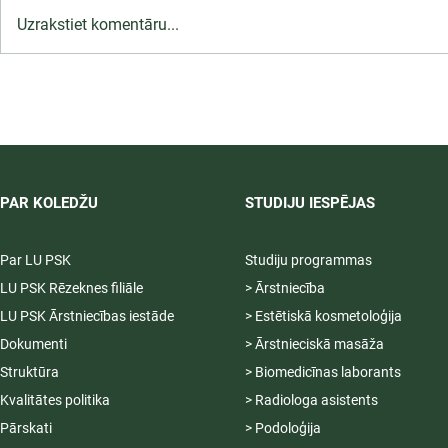
Uzrakstiet komentāru...
LU PSK uzņemšana
2026/2027 tiek pagarināta,
04.-20.08.2026.
PAR KOLEDŽU
STUDIJU IESPĒJAS
Par LU PSK
Studiju programmas
LU PSK Rēzeknes filiāle
> Ārstniecība
LU PSK Ārstniecības iestāde
> Estētiskā kosmetoloģija
Dokumenti
> Ārstnieciskā masāža
Struktūra
> Biomedicīnas laborants
Kvalitātes politika
> Radiologa asistents
Pārskati
> Podoloģija