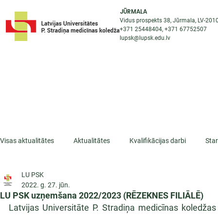
JŪRMALA
Vidus prospekts 38, Jūrmala, LV-201
+371 25448404
, +371
67752507
lupsk@lupsk.edu.lv
PAR KOLEDŽU
ST
STARPTAUTISKĀ SADARBĪBA
AKTUALITĀTES
Visas aktualitātes
Aktualitātes
Kvalifikācijas darbi
Sta
LU PSK
ESF projekti
Iepazīsti profesiju
Dažādas
Mikrokva
2022. g. 27. jūn.
LU PSK uzņemšana 2022/2023 (RĒZEKNES FILIĀLĒ)
Latvijas Universitāte P. Stradiņa medicīnas koledž