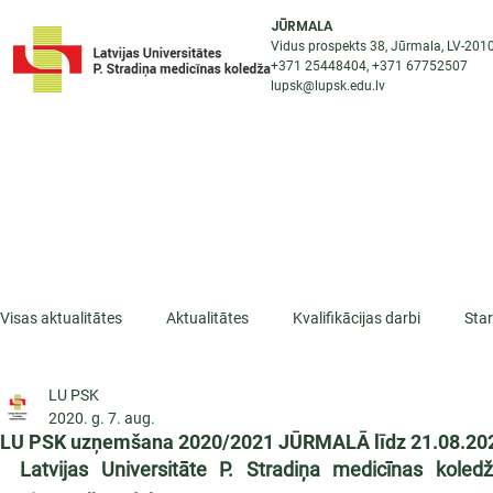
JŪRMALA
Vidus prospekts 38, Jūrmala, LV-201
+371 25448404
, +371
67752507
lupsk@lupsk.edu.lv
PAR KOLEDŽU
ST
STARPTAUTISKĀ SADARBĪBA
AKTUALITĀTES
Visas aktualitātes
Aktualitātes
Kvalifikācijas darbi
Sta
LU PSK
ESF projekti
Iepazīsti profesiju
Dažādas
Mikrokva
2020. g. 7. aug.
LU PSK uzņemšana 2020/2021 JŪRMALĀ līdz 21.08.20
Latvijas Universitāte P. Stradiņa medicīnas kol