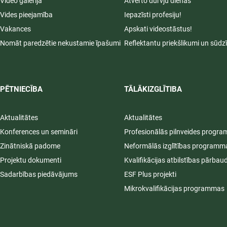
Video galerija
Atvērto durvju dienas
Vides pieejamība
Iepazīsti profesiju!
Vakances
Apskati videostāstus!
Nomāt paredzētie nekustamie īpašumi
Reflektantu priekšlikumi un sūdz
PĒTNIECĪBA
TĀLĀKIZGLĪTIBA
Aktualitātes
Aktualitātes
Konferences un semināri
Profesionālās pilnveides progr
Zinātniskā padome
Neformālās izglītības programm
Projektu dokumenti
Kvalifikācijas atbilstības pārbau
Sadarbības piedāvājums
ESF Plus projekti
Mikrokvalifikācijas programmas