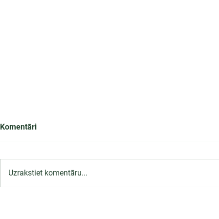
Komentāri
Uzrakstiet komentāru...
LU PSK uzņemšana
2026/2027 tiek pagarināta,