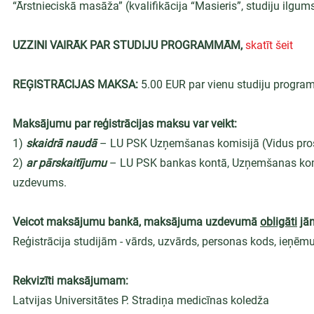
“Ārstnieciskā masāža” (kvalifikācija “Masieris”, studiju ilgum
UZZINI VAIRĀK PAR STUDIJU PROGRAMMĀM, 
skatīt šeit
REĢISTRĀCIJAS MAKSA: 
5.00 EUR par vienu studiju progra
Maksājumu par reģistrācijas maksu var veikt:
1) 
skaidrā naudā
 – LU PSK Uzņemšanas komisijā (Vidus prosp
2) 
ar pārskaitījumu
– LU PSK bankas kontā, Uzņemšanas kom
uzdevums.
Veicot maksājumu bankā, maksājuma uzdevumā 
obligāti
 jā
Reģistrācija studijām - vārds, uzvārds, personas kods, ieņē
Rekvizīti maksājumam:
Latvijas Universitātes P. Stradiņa medicīnas koledža