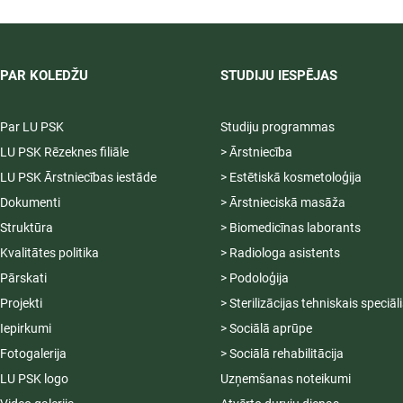
04.-20.08.2026.
PAR KOLEDŽU
STUDIJU IESPĒJAS
Par LU PSK
Studiju programmas
LU PSK Rēzeknes filiāle
> Ārstniecība
LU PSK Ārstniecības iestāde
> Estētiskā kosmetoloģija
Dokumenti
> Ārstnieciskā masāža
Struktūra
> Biomedicīnas laborants
Kvalitātes politika
> Radiologa asistents
Pārskati
> Podoloģija
Projekti
> Sterilizācijas tehniskais speciāl
Iepirkumi
> Sociālā aprūpe
Fotogalerija
> Sociālā rehabilitācija
LU PSK logo
Uzņemšanas noteikumi