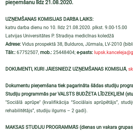
pieņemšanu līdz 21.08.2020.
UZŅEMŠANAS KOMISIJAS DARBA LAIKS:
katru darba dienu no 10. līdz 21.08.2020. plkst. 9.00-15.00
Latvijas Universitātes P. Stradiņa medicīnas koledžā
Adrese: 
Vidus prospektā 38, Bulduros, Jūrmala, LV-2010 (bibli
Tālr.: 
67752507, 
mob.: 
25448404; 
e-pasts:
lupsk.kanceleja@
DOKUMENTI, KURI JĀIESNIEDZ UZŅEMŠANAS KOMISIJĀ
, 
sk
Dokumentu pieņemšana tiek pagarināta šādas studiju prog
Studiju programmās par VALSTS BUDŽETA LĪDZEKĻIEM (stu
"Sociālā aprūpe" (kvalifikācija “Sociālais aprūpētājs”, studij
rehabilitētājs”, studiju ilgums – 2 gadi).
MAKSAS STUDIJU PROGRAMMĀS (dienas un vakara grupas