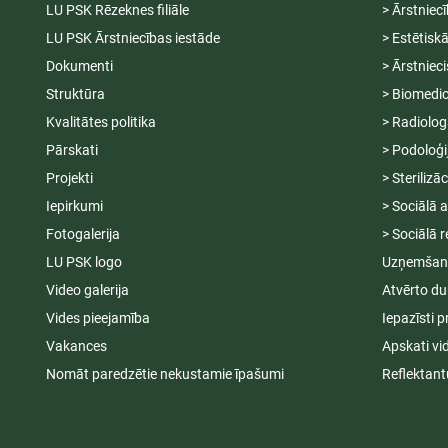
LU PSK Rēzeknes filiāle
> Ārstniec
LU PSK Ārstniecības iestāde
> Estētisk
Dokumenti
> Ārstniec
Struktūra
> Biomedic
Kvalitātes politika
> Radiolog
Pārskati
> Podoloģi
Projekti
> Sterilizā
Iepirkumi
> Sociālā 
Fotogalerija
> Sociālā r
LU PSK logo
Uzņemšana
Video galerija
Atvērto du
Vides pieejamība
Iepazīsti p
Vakances
Apskati vi
Nomāt paredzētie nekustamie īpašumi
Reflektant