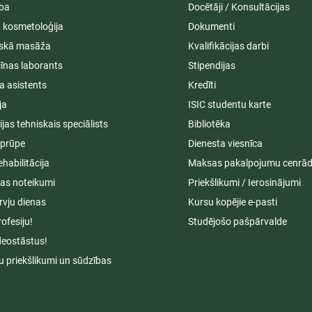
ība
Docētāji / Konsultācijas
ā kosmetoloģija
Dokumenti
iskā masāža
Kvalifikācijas darbi
īnas laborants
Stipendijas
a asistents
Kredīti
ja
ISIC studentu karte
cijas tehniskais speciālists
Bibliotēka
aprūpe
Dienesta viesnīca
ehabilitācija
Maksas pakalpojumu cenrād
s noteikumi
Priekšlikumi / Ierosinājumi
rvju dienas
Kursu kopējie e-pasti
rofesiju!
Studējošo pašpārvalde
deostāstus!
u priekšlikumi un sūdzības