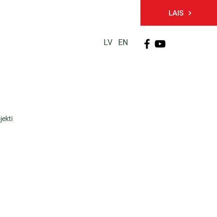
LAIS
LV
EN
PĒTNIECĪBA
TĀLĀKIZGLĪTĪBA
KONTAKTI
jekti