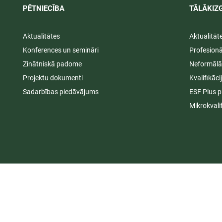
PĒTNIECĪBA
TĀLĀKIZG
Aktualitātes
Aktualitāt
Konferences un semināri
Profesion
Zinātniskā padome
Neformālā
Projektu dokumenti
Kvalifikāc
Sadarbības piedāvājums
ESF Plus p
Mikrokvali