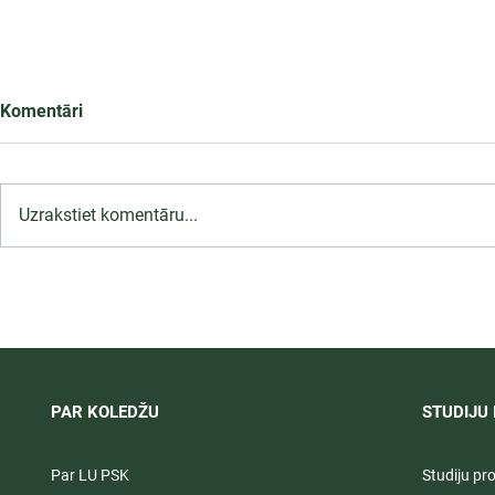
Komentāri
Uzrakstiet komentāru...
LU PSK uzņemšana
Ārsta palīga
2026/2027 tiek pagarināta,
ambulatoraj
04.-20.08.2026.
2027
PAR KOLEDŽU
STUDIJU 
Par LU PSK
Studiju p