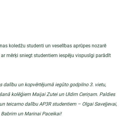
cīnas koledžu studenti un veselības aprūpes nozarē 
 ar mērķi sniegt studentiem iespēju vispusīgi parādīt 
dalību un kopvērtējumā iegūto godpilno 3. vietu, 
anā kolēģiem Maijai Zutei un Uldim Ceriņam. Paldies 
, un teicamo dalību AP3R studentiem – Olgai Saveļjevai, 
m Babrim un Marinai Paceikai!