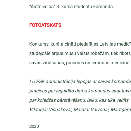
“Ārstniecība” 3. kursa studentu komanda.
FOTOATSKATS
Konkurss, kurā aicināti piedalīties Latvijas medi
studējošie ārpus mūsu valsts robežām, tiek rīkots
savas zināšanas, prasmes un iemaņas medicīnā.
LU PSK administrācija lepojas ar savas komandas 
pateicas par ieguldīto darbu komandas sagatavoš
par koledžas pārstāvēšanu, laiku, kas tika veltīts
Viktorijai Višņakovai, Mairitai Vaivodai, Mārtiņa
2023