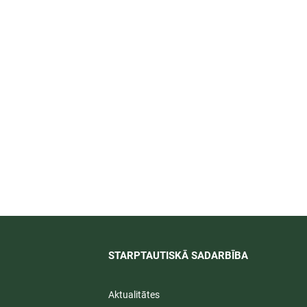
īti
STARPTAUTISKĀ SADARBĪBA​
Aktualitātes