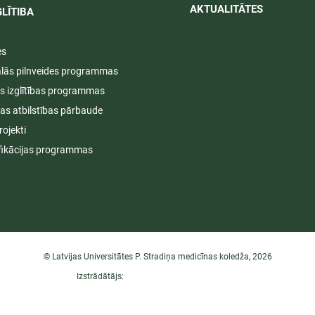
AKTUALITĀTES​​
LĪTIBA
es
ālās pilnveides programmas
s izglītības programmas
ijas atbilstības pārbaude
rojekti
fikācijas programmas
© Latvijas Universitātes P. Stradiņa medicīnas koledža, 2026
Izstrādātājs: