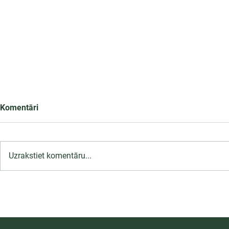
Komentāri
Uzrakstiet komentāru...
LU PSK uzņemšana
Ārsta palīga
2026/2027 tiek pagarināta,
ambulatoraj
04.-20.08.2026.
2027