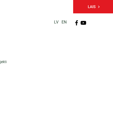
LAIS
LV
EN
PĒTNIECĪBA
TĀLĀKIZGLĪTĪBA
KONTAKTI
jekti