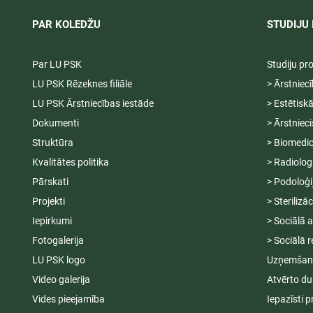
PAR KOLEDŽU
STUDIJU 
Par LU PSK
Studiju p
LU PSK Rēzeknes filiāle
> Ārstniec
LU PSK Ārstniecības iestāde
> Estētisk
Dokumenti
> Ārstniec
Struktūra
> Biomedic
Kvalitātes politika
> Radiolog
Pārskati
> Podoloģi
Projekti
> Sterilizā
Iepirkumi
> Sociālā 
Fotogalerija
> Sociālā r
LU PSK logo
Uzņemšana
Video galerija
Atvērto du
Vides pieejamība
Iepazīsti p