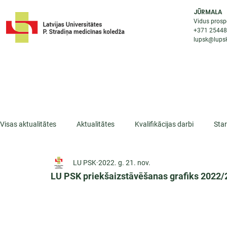
JŪRMALA
Vidus prosp
+371 2544
lupsk@lupsk
PAR KOLEDŽU
STUDIJU IESP
AKTUALI
Visas aktualitātes
Aktualitātes
Kvalifikācijas darbi
Sta
LU PSK
2022. g. 21. nov.
ESF projekti
Iepazīsti profesiju
Dažādas
Mikrokva
LU PSK priekšaizstāvēšanas grafiks 2022