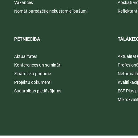
Vakances
Apskati vi
Nomāt paredzētie nekustamie īpašumi
Reflektant
PĒTNIECĪBA
TĀLĀKIZG
Aktualitātes
Aktualitāt
Konferences un semināri
Profesion
Zinātniskā padome
Neformālā
Projektu dokumenti
Kvalifikāc
Sadarbības piedāvājums
ESF Plus p
Mikrokvali