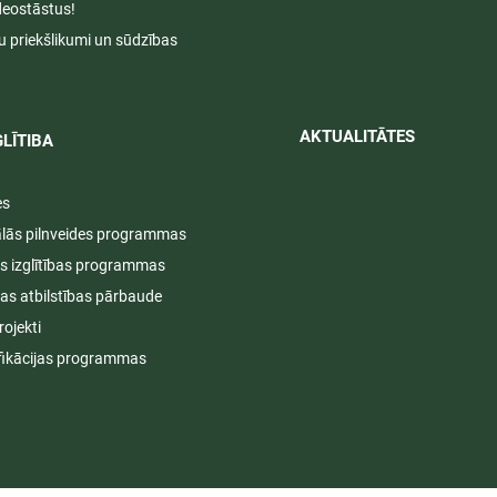
deostāstus!
u priekšlikumi un sūdzības
AKTUALITĀTES​​
LĪTIBA
es
ālās pilnveides programmas
s izglītības programmas
ijas atbilstības pārbaude
rojekti
fikācijas programmas