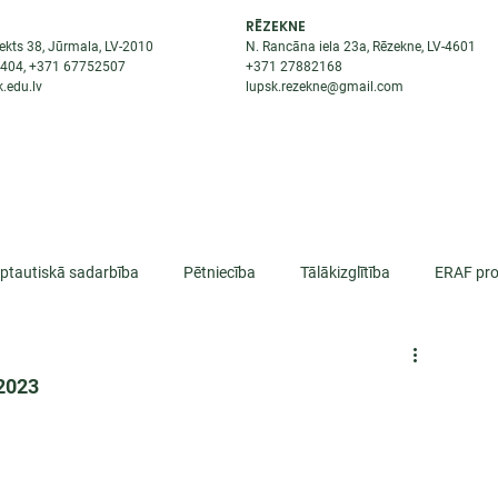
RĒZEKNE
ekts 38, Jūrmala, LV-2010
N. Rancāna iela 23a, Rēzekne, LV-4601
8404
, +371
67752507
+371
27882168
.edu.lv
lupsk.rezekne@gmail.com
ĒJAS
STUDENTIEM
STARPTAUTISKĀ SADARBĪBA
TĀTES
rptautiskā sadarbība
Pētniecība
Tālākizglītība
ERAF pro
lifikācija
/2023