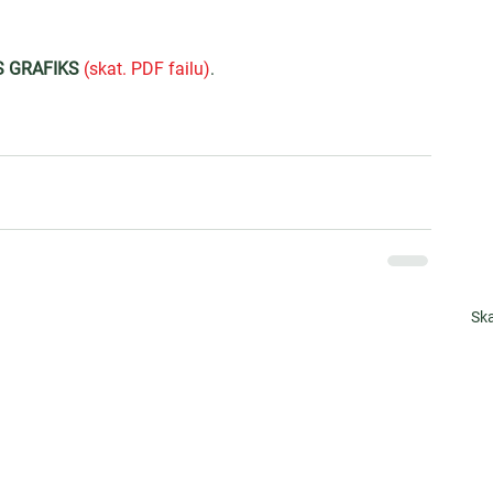
S GRAFIKS
(skat. PDF failu)
.
Ska