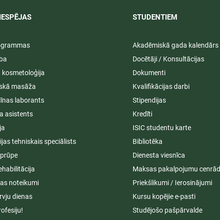
IESPĒJAS
STUDENTIEM​
rogrammas
Akadēmiskā gada kalendārs
ība
Docētāji / Konsultācijas
ā kosmetoloģija
Dokumenti
iskā masāža
Kvalifikācijas darbi
īnas laborants
Stipendijas
a asistents
Kredīti
ja
ISIC studentu karte
cijas tehniskais speciālists
Bibliotēka
aprūpe
Dienesta viesnīca
ehabilitācija
Maksas pakalpojumu cenrād
s noteikumi
Priekšlikumi / Ierosinājumi
rvju dienas
Kursu kopējie e-pasti
rofesiju!
Studējošo pašpārvalde