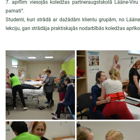
7. aprīlim viesojās koledžas partneraugstskolā Lääne-Viru C
pamati”.
Studenti, kuri strādā ar dažādām klientu grupām, no Lääne
lekciju, gan strādāja praktiskajās nodarbībās koledžas aprīko