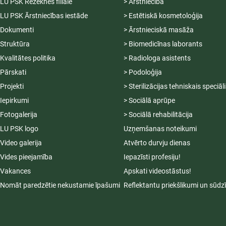
LU PSK Rēzeknes filiāle
> Ārstniecība
LU PSK Ārstniecības iestāde
> Estētiskā kosmetoloģija
Dokumenti
> Ārstnieciskā masāža
Struktūra
> Biomedicīnas laborants
Kvalitātes politika
> Radiologa asistents
Pārskati
> Podoloģija
Projekti
> Sterilizācijas tehniskais speciāl
Iepirkumi
> Sociālā aprūpe
Fotogalerija
> Sociālā rehabilitācija
LU PSK logo
Uzņemšanas noteikumi
Video galerija
Atvērto durvju dienas
Vides pieejamība
Iepazīsti profesiju!
Vakances
Apskati videostāstus!
Nomāt paredzētie nekustamie īpašumi
Reflektantu priekšlikumi un sūdz