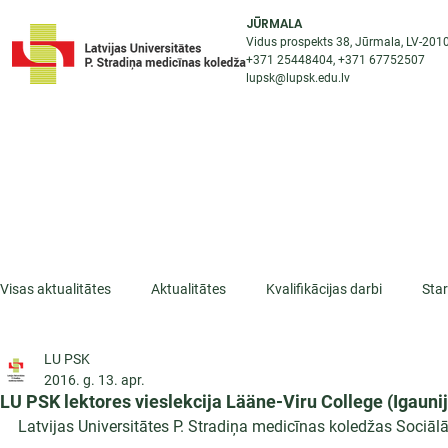
JŪRMALA
Vidus prospekts 38, Jūrmala, LV-201
+371 25448404
, +371
67752507
lupsk@lupsk.edu.lv
PAR KOLEDŽU
ST
STARPTAUTISKĀ SADARBĪBA
AKTUALITĀTES
Visas aktualitātes
Aktualitātes
Kvalifikācijas darbi
Sta
LU PSK
ESF projekti
Iepazīsti profesiju
Dažādas
Mikrokva
2016. g. 13. apr.
LU PSK lektores vieslekcija Lääne-Viru College (Igaunij
Latvijas Universitātes P. Stradiņa medicīnas koledžas Sociālā