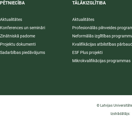
PĒTNIECĪBA
TĀLĀKIZGLĪTIBA
Aktualitātes
Aktualitātes
Konferences un semināri
Profesionālās pilnveides progr
Zinātniskā padome
Neformālās izglītības programm
Projektu dokumenti
Kvalifikācijas atbilstības pārbau
Sadarbības piedāvājums
ESF Plus projekti
Mikrokvalifikācijas programmas
© Latvijas Universitāt
Izstrādātājs: