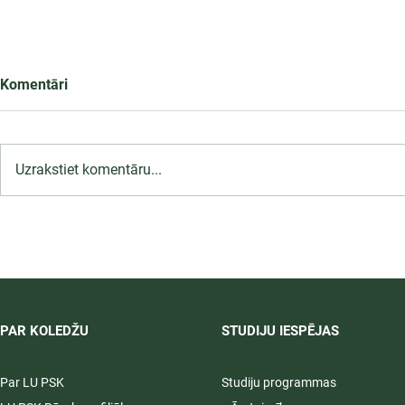
Komentāri
Uzrakstiet komentāru...
LU PSK uzņemšana
2026/2027 tiek pagarināta,
04.-20.08.2026.
PAR KOLEDŽU
STUDIJU IESPĒJAS
Par LU PSK
Studiju programmas