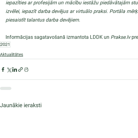
iepazīties ar profesijām un mācību iestāžu piedāvātajām st
izvēlei, iepazīt darba devējus ar virtuālo praksi. Portāla mēr
piesaistīt talantus darba devējiem.
Informācijas sagatavošanā izmantota LDDK un 
Prakse.lv
 pr
2021
Aktualitātes
Jaunākie ieraksti