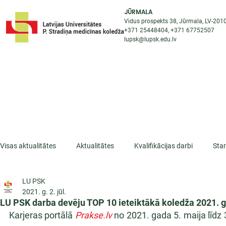
JŪRMALA
Vidus prospekts 38, Jūrmala, LV-201
+371 25448404
, +371
67752507
lupsk@lupsk.edu.lv
PAR KOLEDŽU
ST
STARPTAUTISKĀ SADARBĪBA
AKTUALITĀTES
Visas aktualitātes
Aktualitātes
Kvalifikācijas darbi
Sta
LU PSK
ESF projekti
Iepazīsti profesiju
Dažādas
Mikrokva
2021. g. 2. jūl.
LU PSK darba devēju TOP 10 ieteiktākā koledža 2021. 
Karjeras portālā 
Prakse.lv
 no 2021. gada 5. maija līdz 3