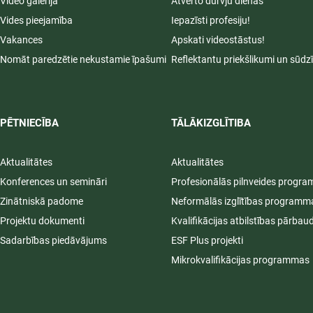
Video galerija
Atvērto durvju dienas
Vides pieejamība
Iepazīsti profesiju!
Vakances
Apskati videostāstus!
Nomāt paredzētie nekustamie īpašumi
Reflektantu priekšlikumi un sūdz
PĒTNIECĪBA
TĀLĀKIZGLĪTIBA
Aktualitātes
Aktualitātes
Konferences un semināri
Profesionālās pilnveides progr
Zinātniskā padome
Neformālās izglītības programm
Projektu dokumenti
Kvalifikācijas atbilstības pārbau
Sadarbības piedāvājums
ESF Plus projekti
Mikrokvalifikācijas programmas