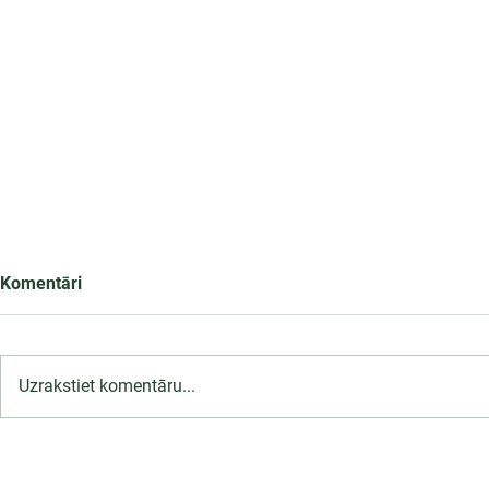
Komentāri
Uzrakstiet komentāru...
LU PSK uzņemšana
2026/2027 tiek pagarināta,