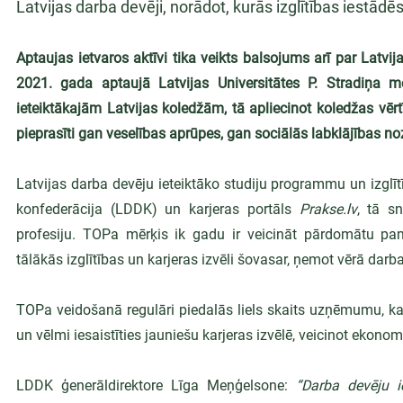
Latvijas darba devēji, norādot, kurās izglītības iestādē
Aptaujas ietvaros aktīvi tika veikts balsojums arī par Lat
2021. gada aptaujā Latvijas Universitātes P. Stradiņa med
ieteiktākajām Latvijas koledžām, tā apliecinot koledžas vēr
pieprasīti gan veselības aprūpes, gan sociālās labklājības no
Latvijas darba devēju ieteiktāko studiju programmu un izglī
konfederācija (LDDK) un karjeras portāls
 Prakse.lv
, tā s
profesiju. TOPa mērķis ik gadu ir veicināt pārdomātu pam
tālākās izglītības un karjeras izvēli šovasar, ņemot vērā darba
TOPa veidošanā regulāri piedalās liels skaits uzņēmumu, kas
un vēlmi iesaistīties jauniešu karjeras izvēlē, veicinot ekonomi
LDDK ģenerāldirektore Līga Meņģelsone:
 “Darba devēju i