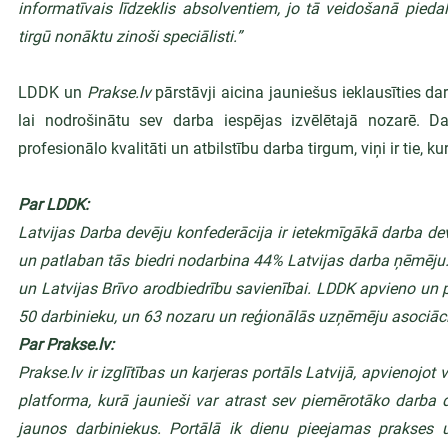
informatīvais līdzeklis absolventiem, jo tā veidošanā piedalī
tirgū nonāktu zinoši speciālisti.”
LDDK un 
Prakse.lv
 pārstāvji aicina jauniešus ieklausīties dar
lai nodrošinātu sev darba iespējas izvēlētajā nozarē. Dar
profesionālo kvalitāti un atbilstību darba tirgum, viņi ir tie, 
Par LDDK:
Latvijas Darba devēju konfederācija ir ietekmīgākā darba dev
un patlaban tās biedri nodarbina 44% Latvijas darba ņēmēju.
un Latvijas Brīvo arodbiedrību savienībai. LDDK apvieno un
50 darbinieku, un 63 nozaru un reģionālās uzņēmēju asociāci
Par Prakse.lv:
Prakse.lv ir izglītības un karjeras portāls Latvijā, apvienojo
platforma, kurā jaunieši var atrast sev piemērotāko darba d
jaunos darbiniekus. Portālā ik dienu pieejamas prakses u