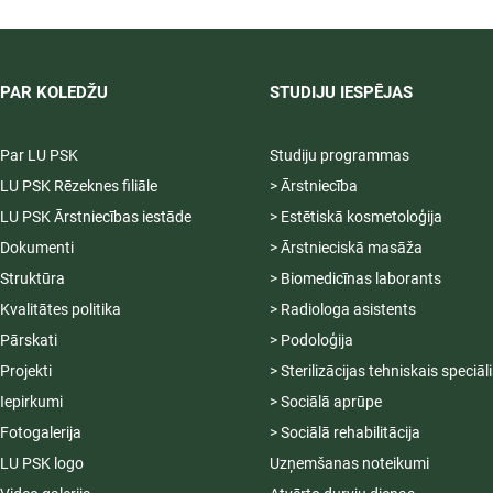
04.-20.08.2026.
PAR KOLEDŽU
STUDIJU IESPĒJAS
Par LU PSK
Studiju programmas
LU PSK Rēzeknes filiāle
> Ārstniecība
LU PSK Ārstniecības iestāde
> Estētiskā kosmetoloģija
Dokumenti
> Ārstnieciskā masāža
Struktūra
> Biomedicīnas laborants
Kvalitātes politika
> Radiologa asistents
Pārskati
> Podoloģija
Projekti
> Sterilizācijas tehniskais speciāl
Iepirkumi
> Sociālā aprūpe
Fotogalerija
> Sociālā rehabilitācija
LU PSK logo
Uzņemšanas noteikumi