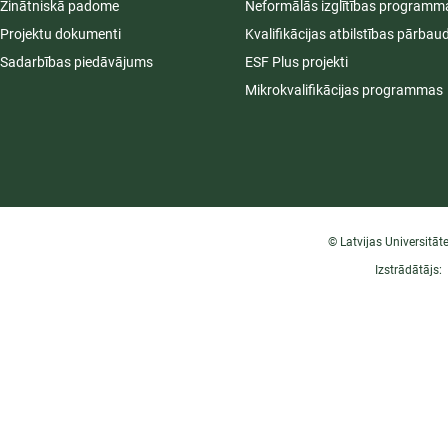
Zinātniskā padome
Neformālās izglītības programm
Projektu dokumenti
Kvalifikācijas atbilstības pārbau
Sadarbības piedāvājums
ESF Plus projekti
Mikrokvalifikācijas programmas
© Latvijas Universitāt
Izstrādātājs: