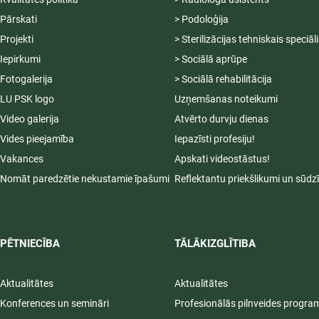
Pārskati
> Podoloģija
Projekti
> Sterilizācijas tehniskais speciāl
Iepirkumi
> Sociālā aprūpe
Fotogalerija
> Sociālā rehabilitācija
LU PSK logo
Uzņemšanas noteikumi
Video galerija
Atvērto durvju dienas
Vides pieejamība
Iepazīsti profesiju!
Vakances
Apskati videostāstus!
Nomāt paredzētie nekustamie īpašumi
Reflektantu priekšlikumi un sūdz
PĒTNIECĪBA
TĀLĀKIZGLĪTIBA
Aktualitātes
Aktualitātes
Konferences un semināri
Profesionālās pilnveides progr