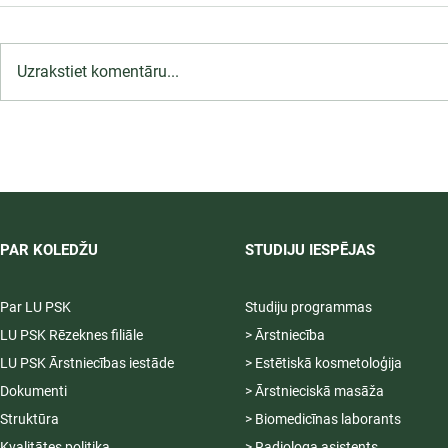
Uzrakstiet komentāru...
LU PSK īsteno Erasmus+ BIP
nedēļu jaunajiem
profesionāļiem Jūrmalā
PAR KOLEDŽU
STUDIJU IESPĒJAS
Par LU PSK
Studiju programmas
LU PSK Rēzeknes filiāle
> Ārstniecība
LU PSK Ārstniecības iestāde
> Estētiskā kosmetoloģija
Dokumenti
> Ārstnieciskā masāža
Struktūra
> Biomedicīnas laborants
Kvalitātes politika
> Radiologa asistents