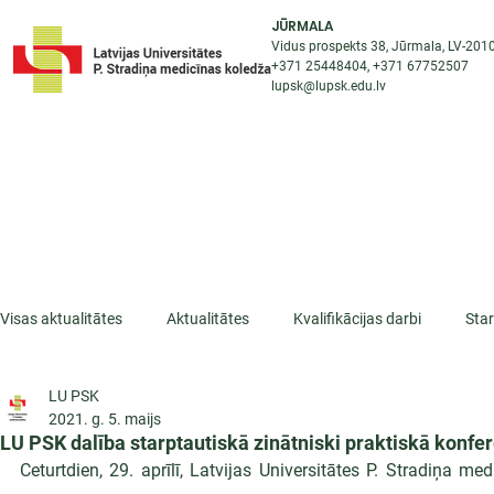
JŪRMALA
Vidus prospekts 38, Jūrmala, LV-201
+371 25448404
, +371
67752507
lupsk@lupsk.edu.lv
PAR KOLEDŽU
ST
STARPTAUTISKĀ SADARBĪBA
AKTUALITĀTES
Visas aktualitātes
Aktualitātes
Kvalifikācijas darbi
Sta
LU PSK
ESF projekti
Iepazīsti profesiju
Dažādas
Mikrokva
2021. g. 5. maijs
LU PSK dalība starptautiskā zinātniski praktiskā konfe
Ceturtdien, 29. aprīlī, Latvijas Universitātes P. Stradiņa 