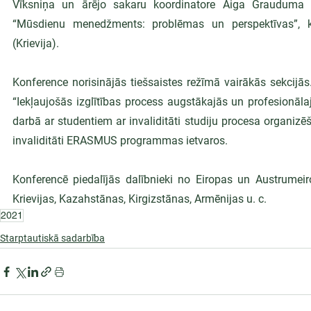
Vīksniņa un ārējo sakaru koordinatore Aiga Grauduma pie
“Mūsdienu menedžments: problēmas un perspektīvas”, ko
(Krievija).
Konference norisinājās tiešsaistes režīmā vairākās sekcijās
“Iekļaujošās izglītības process augstākajās un profesionālaj
darbā ar studentiem ar invaliditāti studiju procesa organi
invaliditāti ERASMUS programmas ietvaros.
Konferencē piedalījās dalībnieki no Eiropas un Austrumeiro
Krievijas, Kazahstānas, Kirgizstānas, Armēnijas u. c.
2021
Starptautiskā sadarbība