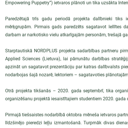
Empowering Puppetry”) ietvaros plānoti un tika uzsākta Int
Paredzētajā trīs gadu periodā projekta dalībnieki tiks i
mērķgrupām. Pirmais gads paredzēts sagatavot lellītes 
darbam ar narkotisko vielu atkarīgajām personām, trešajā g
Starptautiskā NORDPLUS projekta sadarbības partneru pirmā
Applied Sciences (Lietuva), lai pārrunātu darbības stratēģi
apzināt un sagatavot prezentāciju par katras dalībvalsts piere
nodarbojas šajā nozarē, lektoriem – sagatavoties plānotajā
Otrā projekta tikšanās – 2020. gada septembrī, tika organiz
organizēšanu projektā iesaistītajiem studentiem 2020. gada o
Pirmajā tiešsaistes nodarbībā oktobra mēneša ietvaros partner
līdzšinējo pieredzi leļļu izmantošanā. Turpmāk divas dienas