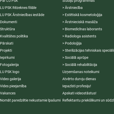
Par LU PSK
Studiju programmas
LU PSK Rēzeknes filiāle
> Ārstniecība
LU PSK Ārstniecības iestāde
> Estētiskā kosmetoloģija
Dokumenti
> Ārstnieciskā masāža
Struktūra
> Biomedicīnas laborants
Kvalitātes politika
> Radiologa asistents
Pārskati
> Podoloģija
Projekti
> Sterilizācijas tehniskais speciāl
Iepirkumi
> Sociālā aprūpe
Fotogalerija
> Sociālā rehabilitācija
LU PSK logo
Uzņemšanas noteikumi
Video galerija
Atvērto durvju dienas
Vides pieejamība
Iepazīsti profesiju!
Vakances
Apskati videostāstus!
Nomāt paredzētie nekustamie īpašumi
Reflektantu priekšlikumi un sūdz