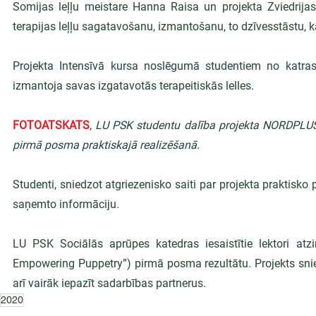
Somijas leļļu meistare Hanna Raisa un projekta Zviedrijas
terapijas leļļu sagatavošanu, izmantošanu, to dzīvesstāstu, kā
Projekta Intensīvā kursa noslēgumā studentiem no katras d
izmantoja savas izgatavotās terapeitiskās lelles.
FOTOATSKATS
,
 LU PSK studentu dalība projekta NORDPLUS 
pirmā posma praktiskajā realizēšanā.
Studenti, sniedzot atgriezenisko saiti par projekta praktisko 
saņemto informāciju.
LU PSK Sociālās aprūpes katedras iesaistītie lektori atzi
Empowering Puppetry”) pirmā posma rezultātu. Projekts snied
arī vairāk iepazīt sadarbības partnerus.
2020