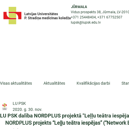
JŪRMALA
Vidus prospekts 38, Jūrmala, LV-201
+371 25448404
, +371
67752507
lupsk@lupsk.edu.lv
PAR KOLEDŽU
ST
STARPTAUTISKĀ SADARBĪBA
AKTUALITĀTES
Visas aktualitātes
Aktualitātes
Kvalifikācijas darbi
Sta
LU PSK
ESF projekti
Iepazīsti profesiju
Dažādas
Mikrokva
2020. g. 30. nov.
LU PSK dalība NORDPLUS projektā "Leļļu teātra iespēja
NORDPLUS projekts “Leļļu teātra iespējas” (“Network