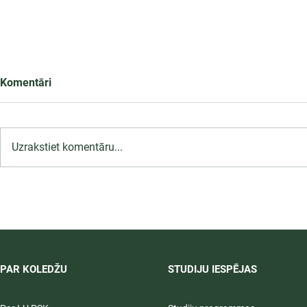
Komentāri
Uzrakstiet komentāru...
LU PSK uzņemšana
2026/2027 tiek pagarināta,
04.-20.08.2026.
PAR KOLEDŽU
STUDIJU IESPĒJAS