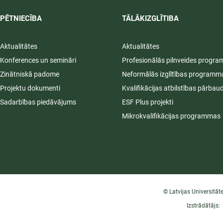
PĒTNIECĪBA
TĀLĀKIZGLĪTIBA
Aktualitātes
Aktualitātes
Konferences un semināri
Profesionālās pilnveides progr
Zinātniskā padome
Neformālās izglītības programm
Projektu dokumenti
Kvalifikācijas atbilstības pārbau
Sadarbības piedāvājums
ESF Plus projekti
Mikrokvalifikācijas programmas
© Latvijas Universitāt
Izstrādātājs: