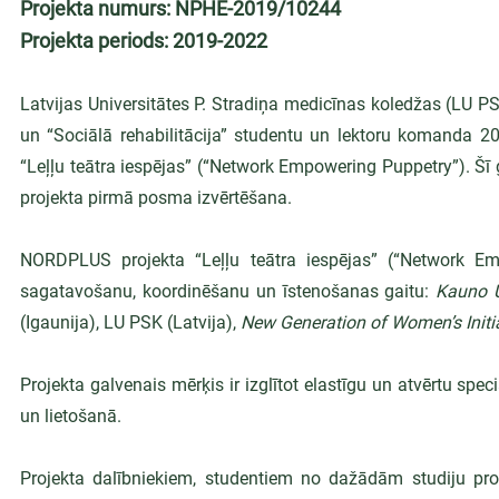
Projekta numurs: NPHE-2019/10244
Projekta periods: 2019-2022
Latvijas Universitātes P. Stradiņa medicīnas koledžas (LU 
un “Sociālā rehabilitācija” studentu un lektoru komanda 2
“Leļļu teātra iespējas” (“Network Empowering Puppetry”). Šī g
projekta pirmā posma izvērtēšana.
NORDPLUS projekta “Leļļu teātra iespējas” (“Network Empo
sagatavošanu, koordinēšanu un īstenošanas gaitu: 
Kauno U
(Igaunija), LU PSK (Latvija), 
New Generation of Women’s Initi
Projekta galvenais mērķis ir izglītot elastīgu un atvērtu speciā
un lietošanā.
Projekta dalībniekiem, studentiem no dažādām studiju pr