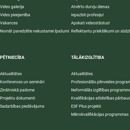
Video galerija
Atvērto durvju dienas
Vides pieejamība
Iepazīsti profesiju!
Vakances
Apskati videostāstus!
Nomāt paredzētie nekustamie īpašumi
Reflektantu priekšlikumi un sūdz
PĒTNIECĪBA
TĀLĀKIZGLĪTIBA
Aktualitātes
Aktualitātes
Konferences un semināri
Profesionālās pilnveides progr
Zinātniskā padome
Neformālās izglītības programm
Projektu dokumenti
Kvalifikācijas atbilstības pārbau
Sadarbības piedāvājums
ESF Plus projekti
Mikrokvalifikācijas programmas