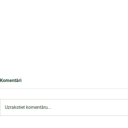
Komentāri
Uzrakstiet komentāru...
LU PSK īsteno Erasmus+ BIP