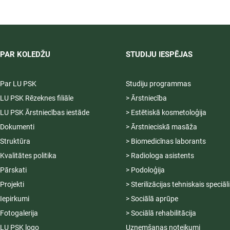
nedēļu jaunajiem
profesionāļiem Jūrmalā
PAR KOLEDŽU
STUDIJU IESPĒJAS
Par LU PSK
Studiju programmas
LU PSK Rēzeknes filiāle
> Ārstniecība
LU PSK Ārstniecības iestāde
> Estētiskā kosmetoloģija
Dokumenti
> Ārstnieciskā masāža
Struktūra
> Biomedicīnas laborants
Kvalitātes politika
> Radiologa asistents
Pārskati
> Podoloģija
Projekti
> Sterilizācijas tehniskais speciāl
Iepirkumi
> Sociālā aprūpe
Fotogalerija
> Sociālā rehabilitācija
LU PSK logo
Uzņemšanas noteikumi