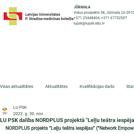
JŪRMALA
Vidus prospekts 38, Jūrmala, LV-201
+371 25448404
, +371
67752507
lupsk@lupsk.edu.lv
PAR KOLEDŽU
ST
STARPTAUTISKĀ SADARBĪBA
AKTUALITĀTES
Visas aktualitātes
Aktualitātes
Kvalifikācijas darbi
Sta
LU PSK
ESF projekti
Iepazīsti profesiju
Dažādas
Mikrokva
2022. g. 30. nov.
LU PSK dalība NORDPLUS projektā "Leļļu teātra iespēja
NORDPLUS projekts “Leļļu teātra iespējas” (“Network Empow