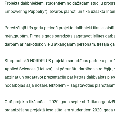
Projekta dalībniekiem, studentiem no dažādām studiju prog
Empowering Puppetry”) ietvaros plānoti un tika uzsākta Int
Paredzētajā trīs gadu periodā projekta dalībnieki tiks iesaist
mērķgrupām. Pirmais gads paredzēts sagatavot lellītes dar
darbam ar narkotisko vielu atkarīgajām personām, trešajā g
Starptautiskā NORDPLUS projekta sadarbības partneru pirmā 
Applied Sciences (Lietuva), lai pārrunātu darbības stratēģiju
apzināt un sagatavot prezentāciju par katras dalībvalsts piered
nodarbojas šajā nozarē, lektoriem – sagatavoties plānotajā
Otrā projekta tikšanās – 2020. gada septembrī, tika organizēta
organizēšanu projektā iesaistītajiem studentiem 2020. gada o