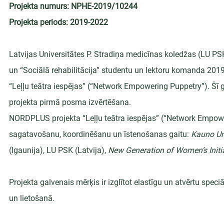
Projekta numurs: NPHE-2019/10244
Projekta periods: 2019-2022
Latvijas Universitātes P. Stradiņa medicīnas koledžas (LU P
un “Sociālā rehabilitācija” studentu un lektoru komanda 20
“Leļļu teātra iespējas” (“Network Empowering Puppetry”). Šī g
projekta pirmā posma izvērtēšana.
NORDPLUS projekta “Leļļu teātra iespējas” (“Network Empower
sagatavošanu, koordinēšanu un īstenošanas gaitu: 
Kauno Uni
(Igaunija), LU PSK (Latvija), 
New Generation of Women’s Initi
Projekta galvenais mērķis ir izglītot elastīgu un atvērtu speciā
un lietošanā.