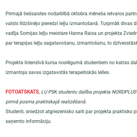
Pirmajā tiešsaistes nodarbībā oktobra mēneša ietvaros partner
valsts līdzšinējo pieredzi leļļu izmantošanā. Turpmāk divas d
vadīja Somijas leļļu meistare Hanna Raisa un projekta Zviedr
par terapijas leļļu sagatavošanu, izmantošanu, to dzīvesstāstu
Projekta Intensīvā kursa noslēgumā studentiem no katras dalīb
izmantoja savas izgatavotās terapeitiskās lelles.
FOTOATSKATS
,
 LU PSK studentu dalība projekta NORDPLUS p
pirmā posma praktiskajā realizēšanā.
Studenti, sniedzot atgriezenisko saiti par projekta praktisko p
saņemto informāciju.