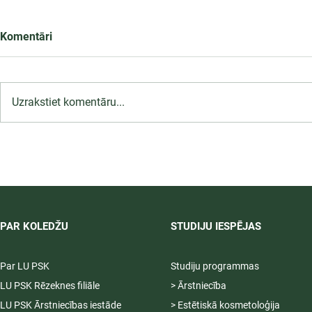
Komentāri
Uzrakstiet komentāru...
LU PSK uzņemšana
2026/2027 tiek pagarināta,
04.-20.08.2026.
PAR KOLEDŽU
STUDIJU IESPĒJAS
Par LU PSK
Studiju programmas
LU PSK Rēzeknes filiāle
> Ārstniecība
LU PSK Ārstniecības iestāde
> Estētiskā kosmetoloģija