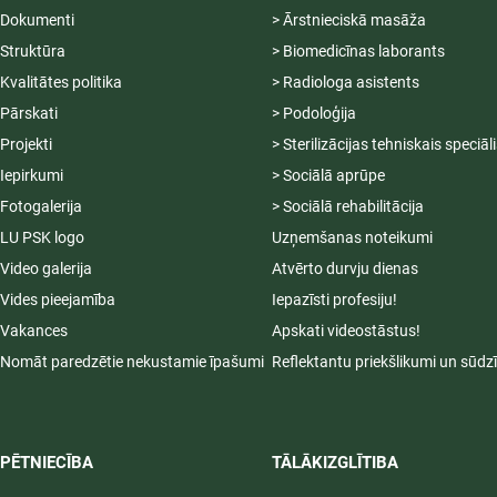
Dokumenti
> Ārstnieciskā masāža
Struktūra
> Biomedicīnas laborants
Kvalitātes politika
> Radiologa asistents
Pārskati
> Podoloģija
Projekti
> Sterilizācijas tehniskais speciāl
Iepirkumi
> Sociālā aprūpe
Fotogalerija
> Sociālā rehabilitācija
LU PSK logo
Uzņemšanas noteikumi
Video galerija
Atvērto durvju dienas
Vides pieejamība
Iepazīsti profesiju!
Vakances
Apskati videostāstus!
Nomāt paredzētie nekustamie īpašumi
Reflektantu priekšlikumi un sūdz
PĒTNIECĪBA
TĀLĀKIZGLĪTIBA