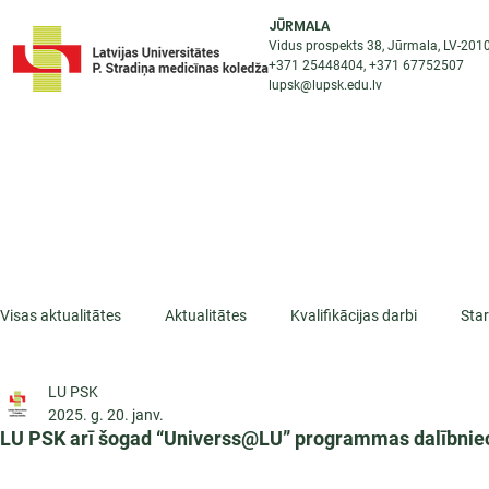
JŪRMALA
Vidus prospekts 38, Jūrmala, LV-201
+371 25448404
, +371
67752507
lupsk@lupsk.edu.lv
PAR KOLEDŽU
ST
STARPTAUTISKĀ SADARBĪBA
AKTUALITĀTES
Visas aktualitātes
Aktualitātes
Kvalifikācijas darbi
Sta
LU PSK
ESF projekti
Iepazīsti profesiju
Dažādas
Mikrokva
2025. g. 20. janv.
LU PSK arī šogad “Universs@LU” programmas dalībnie