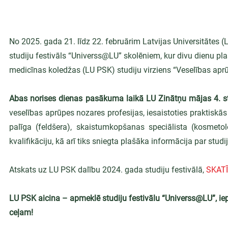
No 2025. gada 21. līdz 22. februārim Latvijas Universitātes 
studiju festivāls “Universs@LU” skolēniem, kur divu dienu pl
medicīnas koledžas (LU PSK) studiju virziens “Veselības apr
Abas norises dienas pasākuma laikā LU Zinātņu mājas 4. s
veselības aprūpes nozares profesijas, iesaistoties praktiskās
palīga (feldšera), skaistumkopšanas speciālista (kosmetol
kvalifikāciju, kā arī tiks sniegta plašāka informācija par stud
Atskats uz LU PSK dalību 2024. gada studiju festivālā, 
SKATĪ
LU PSK aicina – apmeklē studiju festivālu “Universs@LU”, iep
ceļam!