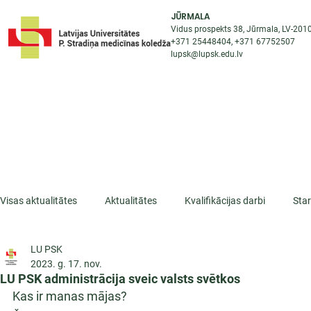
JŪRMALA
Vidus prospekts 38, Jūrmala, LV-201
+371 25448404
, +371
67752507
lupsk@lupsk.edu.lv
PAR KOLEDŽU
ST
STARPTAUTISKĀ SADARBĪBA
AKTUALITĀTES
Visas aktualitātes
Aktualitātes
Kvalifikācijas darbi
Sta
LU PSK
ESF projekti
Iepazīsti profesiju
Dažādas
Mikrokva
2023. g. 17. nov.
LU PSK administrācija sveic valsts svētkos
Kas ir manas mājas?