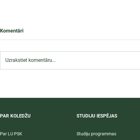
Komentāri
Uzrakstiet komentāru...
LU PSK uzņemšana
2026/2027 tiek pagarināta,
04.-20.08.2026.
PAR KOLEDŽU
STUDIJU IESPĒJAS
Par LU PSK
Studiju programmas