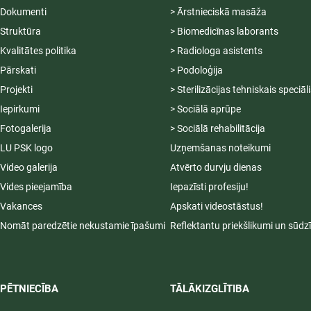
Dokumenti
> Ārstnieciskā masāža
Struktūra
> Biomedicīnas laborants
Kvalitātes politika
> Radiologa asistents
Pārskati
> Podoloģija
Projekti
> Sterilizācijas tehniskais speciāl
Iepirkumi
> Sociālā aprūpe
Fotogalerija
> Sociālā rehabilitācija
LU PSK logo
Uzņemšanas noteikumi
Video galerija
Atvērto durvju dienas
Vides pieejamība
Iepazīsti profesiju!
Vakances
Apskati videostāstus!
Nomāt paredzētie nekustamie īpašumi
Reflektantu priekšlikumi un sūdz
PĒTNIECĪBA
TĀLĀKIZGLĪTIBA