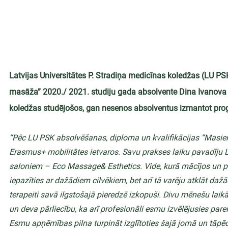
Latvijas Universitātes P. Stradiņa medicīnas koledžas (LU PS
masāža” 2020./ 2021. studiju gada absolvente Dina Ivanova 
koledžas studējošos, gan nesenos absolventus izmantot pr
“Pēc LU PSK absolvēšanas, diploma un kvalifikācijas “Masie
Erasmus+ mobilitātes ietvaros. Savu prakses laiku pavadīju L
saloniem – Eco Massage& Esthetics. Vide, kurā mācījos un prakt
iepazīties ar dažādiem cilvēkiem, bet arī tā varēju atklāt d
terapeiti savā ilgstošajā pieredzē izkopuši. Divu mēnešu lai
un deva pārliecību, ka arī profesionāli esmu izvēlējusies parei
Esmu apņēmības pilna turpināt izglītoties šajā jomā un tāpēc