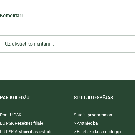
Komentāri
Uzrakstiet komentāru...
LU PSK īsteno Erasmus+ BIP
nedēļu jaunajiem
profesionāļiem Jūrmalā
PAR KOLEDŽU
STUDIJU IESPĒJAS
Par LU PSK
Studiju programmas
LU PSK Rēzeknes filiāle
> Ārstniecība
LU PSK Ārstniecības iestāde
> Estētiskā kosmetoloģija