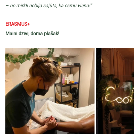
– ne mirkli nebija sajūta, ka esmu viena!”
ERASMUS+
Maini dzīvi, domā plašāk!