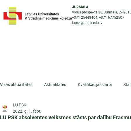
JŪRMALA
Vidus prospekts 38, Jūrmala, LV-201
+371 25448404
, +371
67752507
lupsk@lupsk.edu.lv
PAR KOLEDŽU
ST
STARPTAUTISKĀ SADARBĪBA
AKTUALITĀTES
Visas aktualitātes
Aktualitātes
Kvalifikācijas darbi
Sta
LU PSK
ESF projekti
Iepazīsti profesiju
Dažādas
Mikrokva
2022. g. 1. febr.
LU PSK absolventes veiksmes stāsts par dalību Erasmu