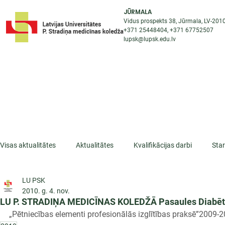
JŪRMALA
Vidus prospekts 38, Jūrmala, LV-201
+371 25448404
, +371
67752507
lupsk@lupsk.edu.lv
PAR KOLEDŽU
ST
STARPTAUTISKĀ SADARBĪBA
AKTUALITĀTES
Visas aktualitātes
Aktualitātes
Kvalifikācijas darbi
Sta
LU PSK
ESF projekti
Iepazīsti profesiju
Dažādas
Mikrokva
2010. g. 4. nov.
LU P. STRADIŅA MEDICĪNAS KOLEDŽĀ Pasaules Diabēta 
„Pētniecības elementi profesionālās izglītības praksē”2009-