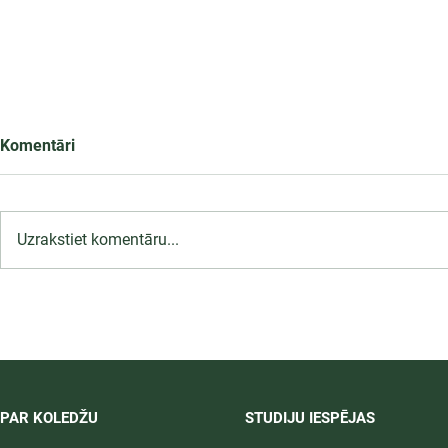
Komentāri
Uzrakstiet komentāru...
LU PSK uzņemšana
2026/2027 tiek pagarināta,
04.-20.08.2026.
PAR KOLEDŽU
STUDIJU IESPĒJAS