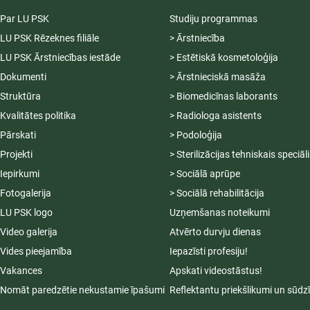
Par LU PSK
Studiju programmas
LU PSK Rēzeknes filiāle
> Ārstniecība
LU PSK Ārstniecības iestāde
> Estētiskā kosmetoloģija
Dokumenti
> Ārstnieciskā masāža
Struktūra
> Biomedicīnas laborants
Kvalitātes politika
> Radiologa asistents
Pārskati
> Podoloģija
Projekti
> Sterilizācijas tehniskais speciāl
Iepirkumi
> Sociālā aprūpe
Fotogalerija
> Sociālā rehabilitācija
LU PSK logo
Uzņemšanas noteikumi
Video galerija
Atvērto durvju dienas
Vides pieejamība
Iepazīsti profesiju!
Vakances
Apskati videostāstus!
Nomāt paredzētie nekustamie īpašumi
Reflektantu priekšlikumi un sūdz