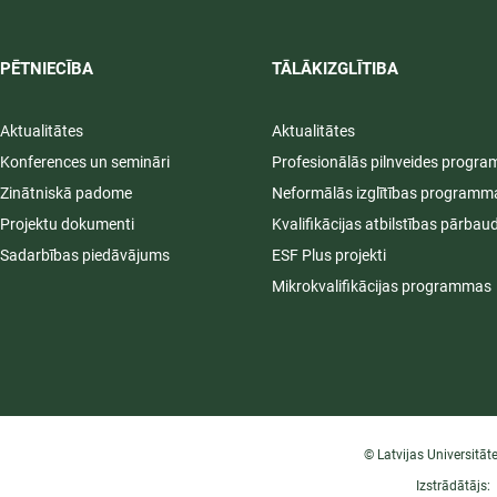
PĒTNIECĪBA
TĀLĀKIZGLĪTIBA
Aktualitātes
Aktualitātes
Konferences un semināri
Profesionālās pilnveides progr
Zinātniskā padome
Neformālās izglītības programm
Projektu dokumenti
Kvalifikācijas atbilstības pārbau
Sadarbības piedāvājums
ESF Plus projekti
Mikrokvalifikācijas programmas
© Latvijas Universitāt
Izstrādātājs: