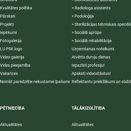
Kvalitātes politika
> Radiologa asistents
Pārskati
> Podoloģija
Projekti
> Sterilizācijas tehniskais speciāl
Iepirkumi
> Sociālā aprūpe
Fotogalerija
> Sociālā rehabilitācija
LU PSK logo
Uzņemšanas noteikumi
Video galerija
Atvērto durvju dienas
Vides pieejamība
Iepazīsti profesiju!
Vakances
Apskati videostāstus!
Nomāt paredzētie nekustamie īpašumi
Reflektantu priekšlikumi un sūdz
PĒTNIECĪBA
TĀLĀKIZGLĪTIBA
Aktualitātes
Aktualitātes