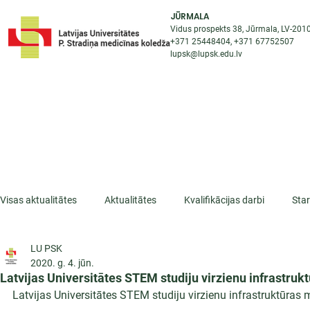
JŪRMALA
Vidus prospekts 38, Jūrmala, LV-201
+371 25448404
, +371
67752507
lupsk@lupsk.edu.lv
PAR KOLEDŽU
ST
STARPTAUTISKĀ SADARBĪBA
AKTUALITĀTES
Visas aktualitātes
Aktualitātes
Kvalifikācijas darbi
Sta
LU PSK
ESF projekti
Iepazīsti profesiju
Dažādas
Mikrokva
2020. g. 4. jūn.
Latvijas Universitātes STEM studiju virzienu infrastru
Latvijas Universitātes STEM studiju virzienu infrastruktūras