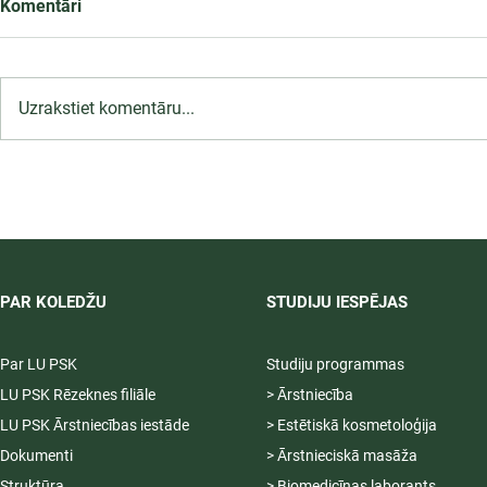
Komentāri
Uzrakstiet komentāru...
4.2.1.8/2/25/I/004 "Latvijas
Universitātes studiju vides
modernizācija STEAM jomā"
PAR KOLEDŽU
STUDIJU IESPĒJAS
Par LU PSK
Studiju programmas
LU PSK Rēzeknes filiāle
> Ārstniecība
LU PSK Ārstniecības iestāde
> Estētiskā kosmetoloģija
Dokumenti
> Ārstnieciskā masāža
Struktūra
> Biomedicīnas laborants