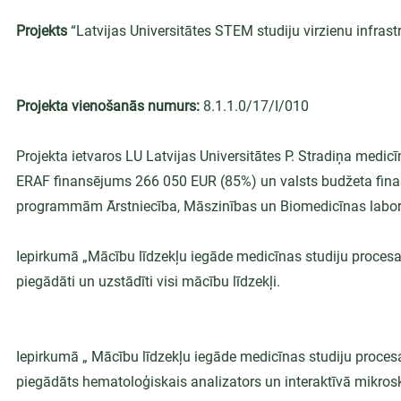
Projekts
 “Latvijas Universitātes STEM studiju virzienu infras
Projekta vienošanās numurs:
 8.1.1.0/17/I/010
Projekta ietvaros LU Latvijas Universitātes P. Stradiņa medic
ERAF finansējums 266 050 EUR (85%) un valsts budžeta fina
programmām Ārstniecība, Māszinības un Biomedicīnas labor
Iepirkumā „Mācību līdzekļu iegāde medicīnas studiju procesa 
piegādāti un uzstādīti visi mācību līdzekļi.
Iepirkumā „ Mācību līdzekļu iegāde medicīnas studiju procesa
piegādāts hematoloģiskais analizators un interaktīvā mikrosk